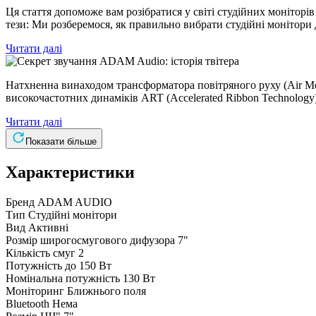
Ця стаття допоможе вам розібратися у світі студійних моніторів
тези: Ми розберемося, як правильно вибрати студійні монітори д
Читати далі
Натхненна винаходом трансформатора повітряного руху (Air Mo
високочастотних динаміків ART (Accelerated Ribbon Technology),
Читати далі
Показати більше
Характеристики
Бренд
ADAM AUDIO
Тип
Студійні монітори
Вид
Активні
Розмір широгосмугового дифузора
7"
Кількість смуг
2
Потужність
до 150 Вт
Номінальна потужність
130 Вт
Моніторинг
Ближнього поля
Bluetooth
Нема