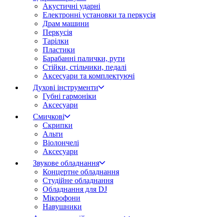
Акустичні ударні
Електронні установки та перкусія
Драм машини
Перкусія
Тарілки
Пластики
Барабанні палички, рути
Стійки, стільчики, педалі
Аксесуари та комплектуючі
Духові інструменти
Губні гармоніки
Аксесуари
Смичкові
Скрипки
Альти
Віолончелі
Аксесуари
Звукове обладнання
Концертне обладнання
Студійне обладнання
Обладнання для DJ
Мікрофони
Навушники