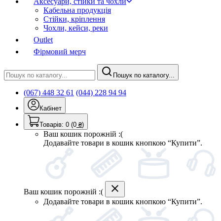
Аксесуари, стійки та чохли
Кабельна продукція
Стійки, кріплення
Чохли, кейси, реки
Outlet
Фірмовий мерч
Пошук по каталогу...
(067) 448 32 61
(044) 228 94 94
Кабінет
Товарів:
0
(0
₴
)
Ваш кошик порожній :(
Додавайте товари в кошик кнопкою “Купити”.
Ваш кошик порожній :(
Додавайте товари в кошик кнопкою “Купити”.