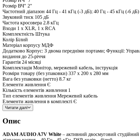
Розмір НЧ"
7"
Розмір ВЧ"
2"
Частотний діапазон
44 Гц - 41 кГц (-3 дБ); 40 Гц - 45 кГц (-6 дБ)
Звуковий тиск
105 дБ
Частота кросовера
2.8 кГц
Входи
1 x XLR, 1 x RCA
Комплектність
Штука
Колір
Білий
Матеріал корпусу
МДФ
Додатково
Корпус: З двома передніми портами; Функції: Управ
видання до 25-річчя
Гарантія
24 місяці
Комплектація
Монітор, мережевий кабель, інструкція
Розміри товару (без упаковки)
337 x 200 x 280 мм
Вага без упаковки (нетто)
8.7 кг
Елементи живлення
Є
Кількість елементів живлення
1
Тип елементів живлення
Мережевий кабель
Елементи живлення в комплекті
Є
Читати далі
Опис
ADAM AUDIO A7V White
– активний двосмуговий студійний м
діапазон частот – 40 Гц - 45 кГц, DSP, колір – білий.