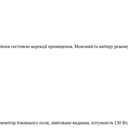
ління системою корекції приміщення, Можливість вибору режиму 
онітор ближнього поля, лімітоване видання, потужність 130 Вт