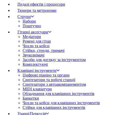
Педалі ефектів і процесори
Тюнери та метрономи
Струни
Набори
Поштучно
Гітарні аксесуари
Медіатори
Ремені для гітар
Чохли та кейси
Стійки, стенди, тримачі
Звукознімачі
Засоби для догляду за інструментом
Комплектуючі
Клавішні інструменти
Цифрові піаніно та органи
Синтезатори та робочі станції
Синтезатори з автоакомпанементом
MIDI клавіатури
Обладнання для клавішних інструментів
Банкетки
Чохли та кейси для клавішних інструментів
Стійки для клавішних інструментів
Ударні/Перкусія