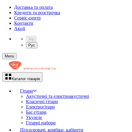
Доставка та оплата
Кредити та розстрочка
Сервіc-центр
Контакти
Акції
Укр
Рус
Menu
Каталог товарів
Гітари
Акустичні та електроакустичні
Класичні гітари
Електрогітари
Бас-гітари
Укулеле
Гітарні набори
Підсилювачі, комбіки, кабінети