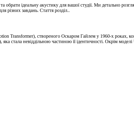
 та обрати ідеальну акустику для вашої студії. Ми детально розгля
ля різних завдань. Стаття розділ..
tion Transformer), створеного Оскаром Гайлем у 1960-х роках,
 яка стала невіддільною частиною її ідентичності. Окрім моделі 