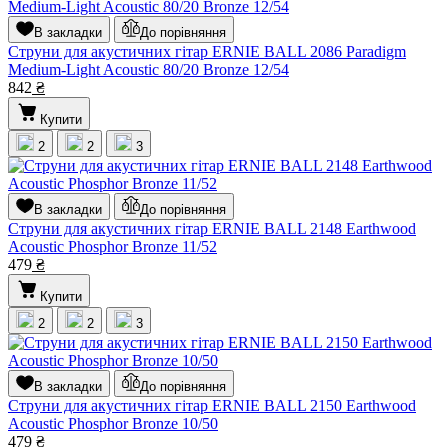
В закладки
До порівняння
Струни для акустичних гітар ERNIE BALL 2086 Paradigm
Medium-Light Acoustic 80/20 Bronze 12/54
842
₴
Купити
2
2
3
В закладки
До порівняння
Струни для акустичних гітар ERNIE BALL 2148 Earthwood
Acoustic Phosphor Bronze 11/52
479
₴
Купити
2
2
3
В закладки
До порівняння
Струни для акустичних гітар ERNIE BALL 2150 Earthwood
Acoustic Phosphor Bronze 10/50
479
₴