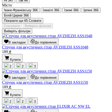
Ні
347
Так
64
Місто
Івано-Франківську
366
Ізмаїлі
366
Ізюмі
366
Ірпені
366
Білій Церкві
366
Показати ще 65
Сховати
Скасувати
Виберіть фільтри
Виберіть фільтри
В закладки
До порівняння
Струни для акустичних гітар AVZHEZH ASS1048
189
₴
Купити
2
2
3
В закладки
До порівняння
Струни для акустичних гітар AVZHEZH ASS1150
189
₴
Купити
2
2
3