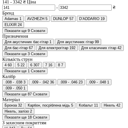
141
-
3342
₴
Ціна
-
₴
Бренд
Adamas
1
AVZHEZH
5
DUNLOP
57
D’ADDARIO
19
ELIXIR
24
Показати ще 9
Сховати
Призначення
Для акустичних бас-гітар
1
Для акустичних гітар
99
Для бас-гітар
67
Для електрогітар
192
Для класичних гітар
42
Показати ще 3
Сховати
Кількість струн
4
60
5
22
6
307
7
16
8
7
Показати ще 1
Сховати
Калібр
.008 - .038
3
.009 - .042
36
.009 - .046
23
.009 - .048
1
.009 - .050
1
Показати ще 87
Сховати
Матеріал
Бронза
32
Карбон, посріблена мідь
5
Кобальт
11
Нікель
42
Нікель, залізо
2
Показати ще 18
Сховати
З захисним покриттям