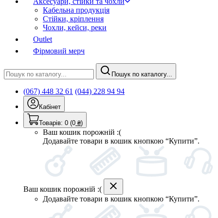
Аксесуари, стійки та чохли
Кабельна продукція
Стійки, кріплення
Чохли, кейси, реки
Outlet
Фірмовий мерч
Пошук по каталогу...
(067) 448 32 61
(044) 228 94 94
Кабінет
Товарів:
0
(0
₴
)
Ваш кошик порожній :(
Додавайте товари в кошик кнопкою “Купити”.
Ваш кошик порожній :(
Додавайте товари в кошик кнопкою “Купити”.