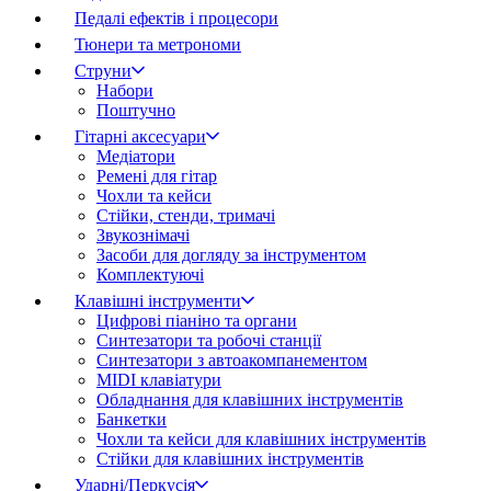
Педалі ефектів і процесори
Тюнери та метрономи
Струни
Набори
Поштучно
Гітарні аксесуари
Медіатори
Ремені для гітар
Чохли та кейси
Стійки, стенди, тримачі
Звукознімачі
Засоби для догляду за інструментом
Комплектуючі
Клавішні інструменти
Цифрові піаніно та органи
Синтезатори та робочі станції
Синтезатори з автоакомпанементом
MIDI клавіатури
Обладнання для клавішних інструментів
Банкетки
Чохли та кейси для клавішних інструментів
Стійки для клавішних інструментів
Ударні/Перкусія