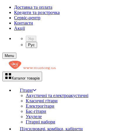
Доставка та оплата
Кредити та розстрочка
Сервіc-центр
Контакти
Акції
Укр
Рус
Menu
Каталог товарів
Гітари
Акустичні та електроакустичні
Класичні гітари
Електрогітари
Бас-гітари
Укулеле
Гітарні набори
Підсилювачі, комбіки, кабінети