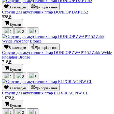
В закладки
До порівняння
Струни для акустичних гітар DUNLOP DАP1152
528
₴
Купити
2
2
3
В закладки
До порівняння
Струни для акустичних гітар DUNLOP ZWAP1152 Zakk Wylde
Phosphor Bronze
718
₴
Купити
2
2
3
В закладки
До порівняння
Струни для акустичних гітар ELIXIR AC NW CL
1 078
₴
Купити
2
2
3