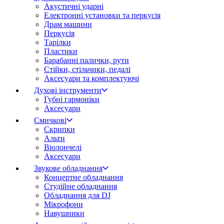
Акустичні ударні
Електронні установки та перкусія
Драм машини
Перкусія
Тарілки
Пластики
Барабанні палички, рути
Стійки, стільчики, педалі
Аксесуари та комплектуючі
Духові інструменти
Губні гармоніки
Аксесуари
Смичкові
Скрипки
Альти
Віолончелі
Аксесуари
Звукове обладнання
Концертне обладнання
Студійне обладнання
Обладнання для DJ
Мікрофони
Навушники