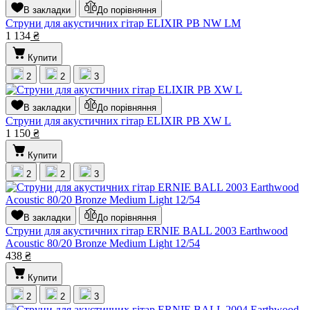
В закладки
До порівняння
Струни для акустичних гітар ELIXIR PB NW LM
1 134
₴
Купити
2
2
3
В закладки
До порівняння
Струни для акустичних гітар ELIXIR PB XW L
1 150
₴
Купити
2
2
3
В закладки
До порівняння
Струни для акустичних гітар ERNIE BALL 2003 Earthwood
Acoustic 80/20 Bronze Medium Light 12/54
438
₴
Купити
2
2
3