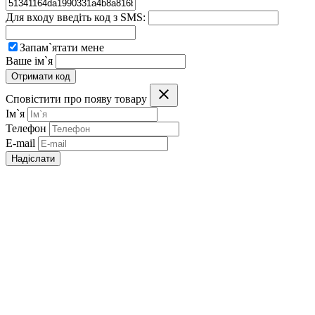
Для входу введіть код з SMS:
Запам`ятати мене
Ваше ім`я
Отримати код
Сповістити про появу товару
Ім`я
Телефон
E-mail
Надіслати