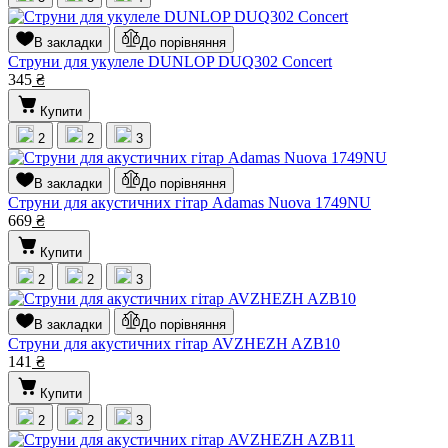
В закладки
До порівняння
Струни для укулеле DUNLOP DUQ302 Concert
345
₴
Купити
2
2
3
В закладки
До порівняння
Струни для акустичних гітар Adamas Nuova 1749NU
669
₴
Купити
2
2
3
В закладки
До порівняння
Струни для акустичних гітар AVZHEZH AZB10
141
₴
Купити
2
2
3