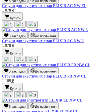
В закладки
До порівняння
Струни для акустичних гітар ELIXIR AC NW EL
1 078
₴
Купити
2
2
3
В закладки
До порівняння
Струни для акустичних гітар ELIXIR AC NW L
1 078
₴
Купити
2
2
3
В закладки
До порівняння
Струни для акустичних гітар ELIXIR PB NW CL
1 109
₴
Купити
2
2
3
В закладки
До порівняння
Струни для електрогітар ELIXIR EL NW CL