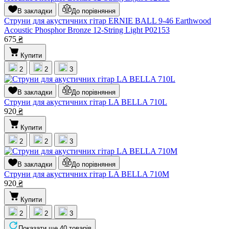
В закладки
До порівняння
Струни для акустичних гітар ERNIE BALL 9-46 Earthwood
Acoustic Phosphor Bronze 12-String Light P02153
675
₴
Купити
2
2
3
В закладки
До порівняння
Струни для акустичних гітар LA BELLA 710L
920
₴
Купити
2
2
3
В закладки
До порівняння
Струни для акустичних гітар LA BELLA 710M
920
₴
Купити
2
2
3
Показати ще 40 товарів