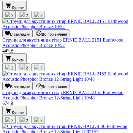
Купити
2
2
3
В закладки
До порівняння
Струни для акустичних гітар ERNIE BALL 2151 Earthwood
Acoustic Phosphor Bronze 10/52
445
₴
Купити
2
2
3
В закладки
До порівняння
Струни для акустичних гітар ERNIE BALL 2152 Earthwood
Acoustic Phosphor Bronze 12-String Light 10/48
674
₴
Купити
2
2
3