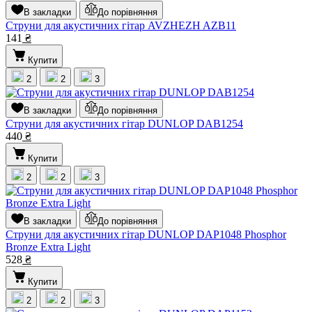
В закладки
До порівняння
Струни для акустичних гітар AVZHEZH AZB11
141
₴
Купити
2
2
3
В закладки
До порівняння
Струни для акустичних гітар DUNLOP DAB1254
440
₴
Купити
2
2
3
В закладки
До порівняння
Струни для акустичних гітар DUNLOP DAP1048 Phosphor
Bronze Extra Light
528
₴
Купити
2
2
3