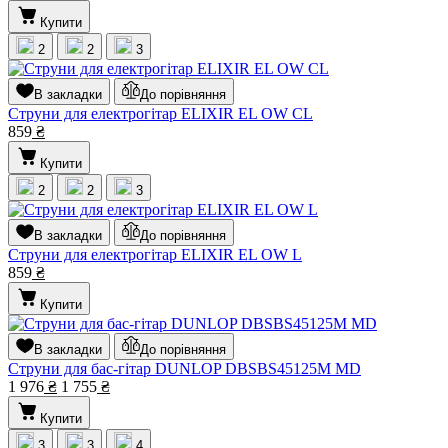
Купити
2
2
3
В закладки
До порівняння
Струни для електрогітар ELIXIR EL OW CL
859
₴
Купити
2
2
3
В закладки
До порівняння
Струни для електрогітар ELIXIR EL OW L
859
₴
Купити
В закладки
До порівняння
Струни для бас-гітар DUNLOP DBSBS45125M MD
1 976
₴
1 755
₴
Купити
3
3
4