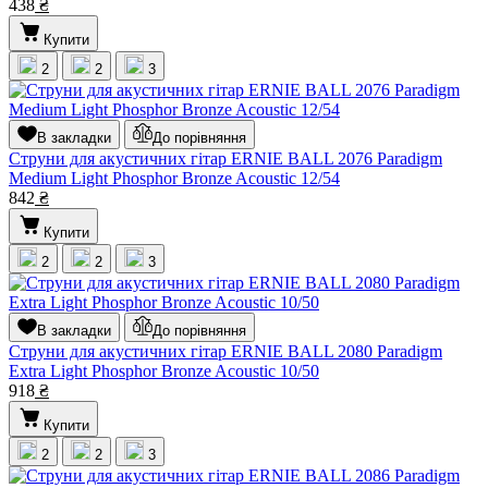
438
₴
Купити
2
2
3
В закладки
До порівняння
Струни для акустичних гітар ERNIE BALL 2076 Paradigm
Medium Light Phosphor Bronze Acoustic 12/54
842
₴
Купити
2
2
3
В закладки
До порівняння
Струни для акустичних гітар ERNIE BALL 2080 Paradigm
Extra Light Phosphor Bronze Acoustic 10/50
918
₴
Купити
2
2
3