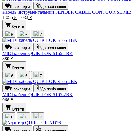
В закладки
До порівняння
Кабель інструментальний FENDER CABLE CONTOUR SERIE
1 056
₴
1 033
₴
Купити
6
6
7
В закладки
До порівняння
MIDI кабель QUIK LOK S165-1BK
880
₴
Купити
6
6
7
В закладки
До порівняння
MIDI кабель QUIK LOK S165-2BK
968
₴
Купити
6
6
7
В закладки
До порівняння