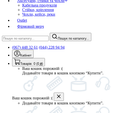
Аксесуари, стійки та чохли
Кабельна продукція
Стійки, кріплення
Чохли, кейси, реки
Outlet
Фірмовий мерч
Пошук по каталогу...
(067) 448 32 61
(044) 228 94 94
Кабінет
Товарів:
0
(0
₴
)
Ваш кошик порожній :(
Додавайте товари в кошик кнопкою “Купити”.
Ваш кошик порожній :(
Додавайте товари в кошик кнопкою “Купити”.