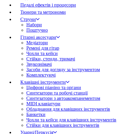
Педалі ефектів і процесори
Тюнери та метрономи
Струни
Набори
Поштучно
Гітарні аксесуари
Медіатори
Ремені для гітар
Чохли та кейси
Стійки, стенди, тримачі
Звукознімачі
Засоби для догляду за інструментом
Комплектуючі
Клавішні інструменти
Цифрові піаніно та органи
Синтезатори та робочі станції
Синтезатори з автоакомпанементом
MIDI клавіатури
Обладнання для клавішних інструментів
Банкетки
Чохли та кейси для клавішних інструментів
Стійки для клавішних інструментів
Ударні/Перкусія