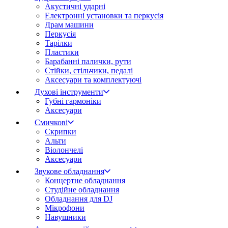
Акустичні ударні
Електронні установки та перкусія
Драм машини
Перкусія
Тарілки
Пластики
Барабанні палички, рути
Стійки, стільчики, педалі
Аксесуари та комплектуючі
Духові інструменти
Губні гармоніки
Аксесуари
Смичкові
Скрипки
Альти
Віолончелі
Аксесуари
Звукове обладнання
Концертне обладнання
Студійне обладнання
Обладнання для DJ
Мікрофони
Навушники