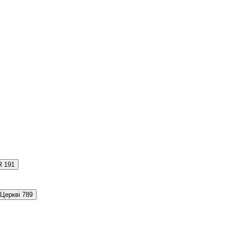
R
191
 Церкві
789