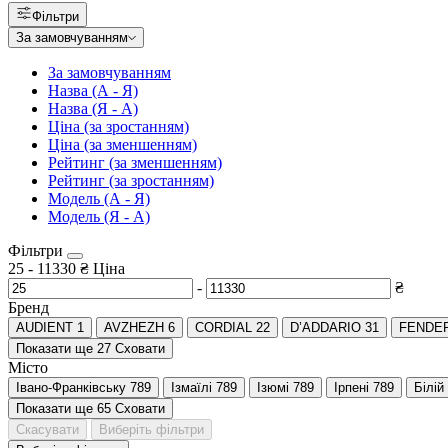
Фільтри
За замовчуванням
За замовчуванням
Назва (А - Я)
Назва (Я - А)
Ціна (за зростанням)
Ціна (за зменшенням)
Рейтинг (за зменшенням)
Рейтинг (за зростанням)
Модель (А - Я)
Модель (Я - А)
Фільтри
25
-
11330
₴
Ціна
-
₴
Бренд
AUDIENT
1
AVZHEZH
6
CORDIAL
22
D’ADDARIO
31
FENDE
Показати ще 27
Сховати
Місто
Івано-Франківську
789
Ізмаїлі
789
Ізюмі
789
Ірпені
789
Білій
Показати ще 65
Сховати
Скасувати
Виберіть фільтри