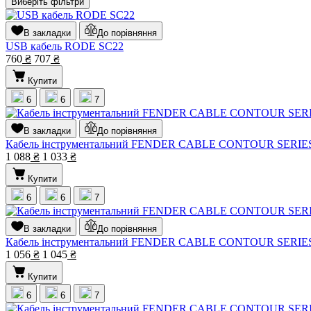
Виберіть фільтри
В закладки
До порівняння
USB кабель RODE SC22
760
₴
707
₴
Купити
6
6
7
В закладки
До порівняння
Кабель інструментальний FENDER CABLE CONTOUR SERIE
1 088
₴
1 033
₴
Купити
6
6
7
В закладки
До порівняння
Кабель інструментальний FENDER CABLE CONTOUR SERIES
1 056
₴
1 045
₴
Купити
6
6
7