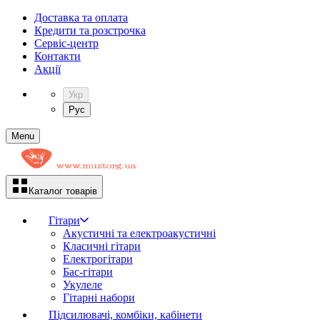
Доставка та оплата
Кредити та розстрочка
Сервіc-центр
Контакти
Акції
Укр
Рус
Menu
Каталог товарів
Гітари
Акустичні та електроакустичні
Класичні гітари
Електрогітари
Бас-гітари
Укулеле
Гітарні набори
Підсилювачі, комбіки, кабінети