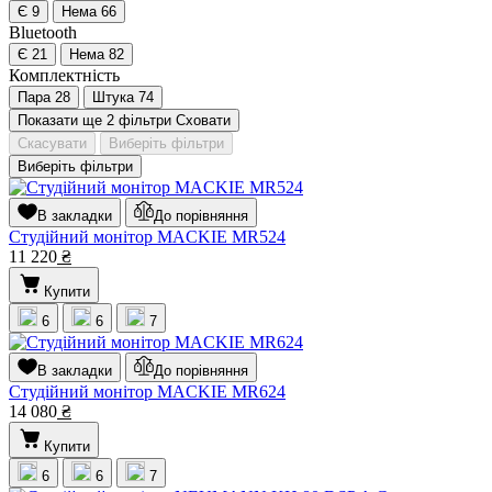
Є
9
Нема
66
Bluetooth
Є
21
Нема
82
Комплектність
Пара
28
Штука
74
Показати ще 2 фільтри
Сховати
Скасувати
Виберіть фільтри
Виберіть фільтри
В закладки
До порівняння
Студійний монітор MACKIE MR524
11 220
₴
Купити
6
6
7
В закладки
До порівняння
Студійний монітор MACKIE MR624
14 080
₴
Купити
6
6
7