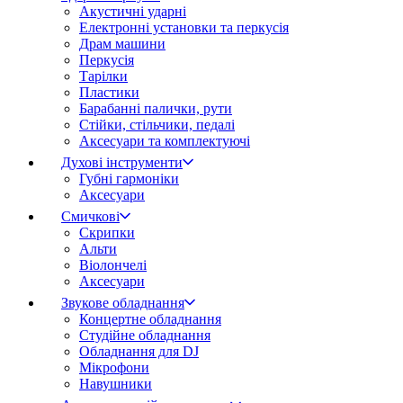
Акустичні ударні
Електронні установки та перкусія
Драм машини
Перкусія
Тарілки
Пластики
Барабанні палички, рути
Стійки, стільчики, педалі
Аксесуари та комплектуючі
Духові інструменти
Губні гармоніки
Аксесуари
Смичкові
Скрипки
Альти
Віолончелі
Аксесуари
Звукове обладнання
Концертне обладнання
Студійне обладнання
Обладнання для DJ
Мікрофони
Навушники