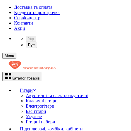
Доставка та оплата
Кредити та розстрочка
Сервіc-центр
Контакти
Акції
Укр
Рус
Menu
Каталог товарів
Гітари
Акустичні та електроакустичні
Класичні гітари
Електрогітари
Бас-гітари
Укулеле
Гітарні набори
Підсилювачі, комбіки, кабінети