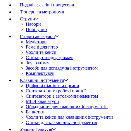
Педалі ефектів і процесори
Тюнери та метрономи
Струни
Набори
Поштучно
Гітарні аксесуари
Медіатори
Ремені для гітар
Чохли та кейси
Стійки, стенди, тримачі
Звукознімачі
Засоби для догляду за інструментом
Комплектуючі
Клавішні інструменти
Цифрові піаніно та органи
Синтезатори та робочі станції
Синтезатори з автоакомпанементом
MIDI клавіатури
Обладнання для клавішних інструментів
Банкетки
Чохли та кейси для клавішних інструментів
Стійки для клавішних інструментів
Ударні/Перкусія