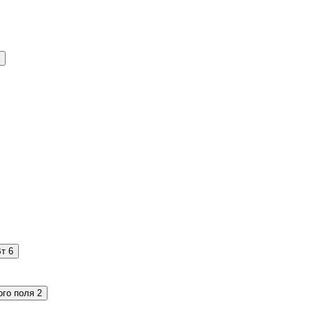
Вт
6
ого поля
2