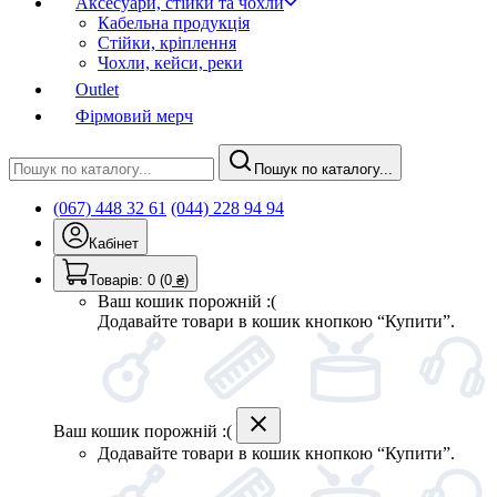
Аксесуари, стійки та чохли
Кабельна продукція
Стійки, кріплення
Чохли, кейси, реки
Outlet
Фірмовий мерч
Пошук по каталогу...
(067) 448 32 61
(044) 228 94 94
Кабінет
Товарів:
0
(0
₴
)
Ваш кошик порожній :(
Додавайте товари в кошик кнопкою “Купити”.
Ваш кошик порожній :(
Додавайте товари в кошик кнопкою “Купити”.