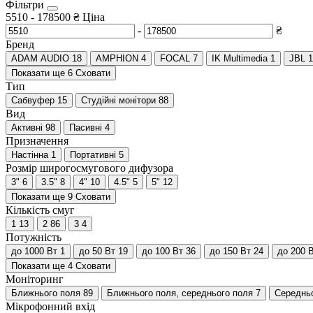
Фільтри
5510
-
178500
₴
Ціна
-
₴
Бренд
ADAM AUDIO
18
AMPHION
4
FOCAL
7
IK Multimedia
1
JBL
1
Показати ще 6
Сховати
Тип
Сабвуфер
15
Студійні монітори
88
Вид
Активні
98
Пасивні
4
Призначення
Настінна
1
Портативні
5
Розмір широгосмугового дифузора
3"
6
3.5"
8
4"
10
4.5"
5
5"
12
Показати ще 9
Сховати
Кількість смуг
1
13
2
86
3
4
Потужність
до 1000 Вт
1
до 50 Вт
19
до 100 Вт
36
до 150 Вт
24
до 200 
Показати ще 4
Сховати
Моніторинг
Ближнього поля
89
Ближнього поля, середнього поля
7
Середнь
Мікрофонний вхід