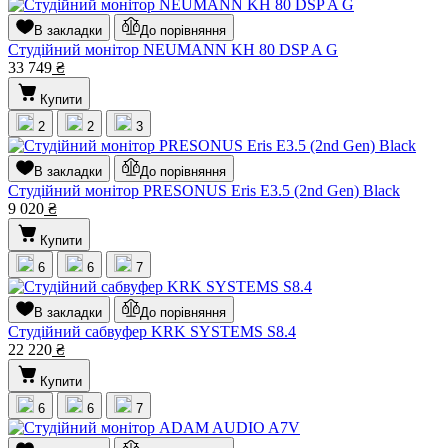
В закладки
До порівняння
Студійний монітор NEUMANN KH 80 DSP A G
33 749
₴
Купити
2
2
3
В закладки
До порівняння
Студійний монітор PRESONUS Eris E3.5 (2nd Gen) Black
9 020
₴
Купити
6
6
7
В закладки
До порівняння
Студійний сабвуфер KRK SYSTEMS S8.4
22 220
₴
Купити
6
6
7