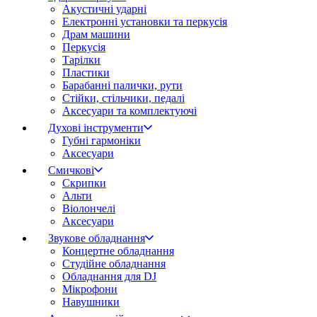
Акустичні ударні
Електронні установки та перкусія
Драм машини
Перкусія
Тарілки
Пластики
Барабанні палички, рути
Стійки, стільчики, педалі
Аксесуари та комплектуючі
Духові інструменти
Губні гармоніки
Аксесуари
Смичкові
Скрипки
Альти
Віолончелі
Аксесуари
Звукове обладнання
Концертне обладнання
Студійне обладнання
Обладнання для DJ
Мікрофони
Навушники