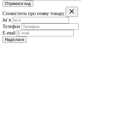
Отримати код
Сповістити про появу товару
Ім`я
Телефон
E-mail
Надіслати