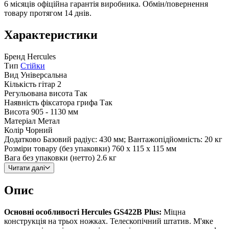
6 місяців офіційна гарантія виробника. Обмін/повернення
товару протягом 14 днів.
Характеристики
Бренд
Hercules
Тип
Стійки
Вид
Універсальна
Кількість гітар
2
Регульована висота
Так
Наявність фіксатора грифа
Так
Висота
905 - 1130 мм
Матеріал
Метал
Колір
Чорний
Додатково
Базовий радіус: 430 мм; Вантажопідйомність: 20 кг
Розміри товару (без упаковки)
760 х 115 х 115 мм
Вага без упаковки (нетто)
2.6 кг
Читати далі
Опис
Основні особливості Hercules GS422B Plus:
Міцна
конструкція на трьох ножках. Телескопічний штатив. М'яке