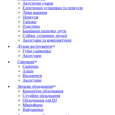
Акустичні ударні
Електронні установки та перкусія
Драм машини
Перкусія
Тарілки
Пластики
Барабанні палички, рути
Стійки, стільчики, педалі
Аксесуари та комплектуючі
Духові інструменти
Губні гармоніки
Аксесуари
Смичкові
Скрипки
Альти
Віолончелі
Аксесуари
Звукове обладнання
Концертне обладнання
Студійне обладнання
Обладнання для DJ
Мікрофони
Навушники