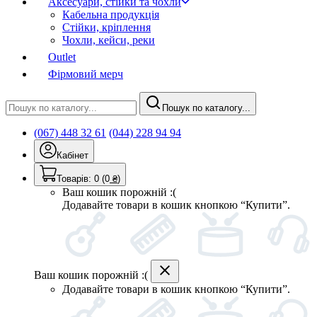
Аксесуари, стійки та чохли
Кабельна продукція
Стійки, кріплення
Чохли, кейси, реки
Outlet
Фірмовий мерч
Пошук по каталогу...
(067) 448 32 61
(044) 228 94 94
Кабінет
Товарів:
0
(0
₴
)
Ваш кошик порожній :(
Додавайте товари в кошик кнопкою “Купити”.
Ваш кошик порожній :(
Додавайте товари в кошик кнопкою “Купити”.