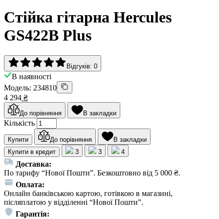
Стійка гітарна Hercules
GS422B Plus
Відгуків: 0
В наявності
Модель: 234810
4 294
₴
До порівняння
В закладки
Кількість
Купити
До порівняння
В закладки
Купити в кредит
3
3
4
Доставка:
По тарифу “Нової Пошти”. Безкоштовно від 5 000 ₴.
Оплата:
Онлайн банківською картою, готівкою в магазині,
післяплатою у відділенні “Нової Пошти”.
Гарантія: