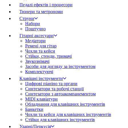
Педалі ефектів і процесори
Тюнери та метрономи
Струни
Набори
Поштучно
Гітарні аксесуари
Медіатори
Ремені для гітар
Чохли та кейси
Стійки, стенди, тримачі
Звукознімачі
Засоби для догляду за інструментом
Комплектуючі
Клавішні інструменти
Цифрові піаніно та органи
Синтезатори та робочі станції
Синтезатори з автоакомпанементом
MIDI клавіатури
Обладнання для клавішних інструментів
Банкетки
Чохли та кейси для клавішних інструментів
Стійки для клавішних інструментів
Ударні/Перкусія