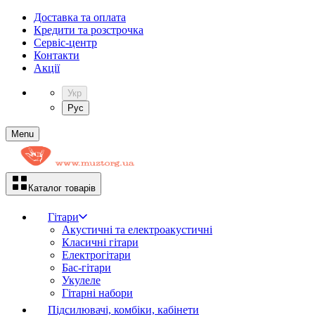
Доставка та оплата
Кредити та розстрочка
Сервіc-центр
Контакти
Акції
Укр
Рус
Menu
Каталог товарів
Гітари
Акустичні та електроакустичні
Класичні гітари
Електрогітари
Бас-гітари
Укулеле
Гітарні набори
Підсилювачі, комбіки, кабінети