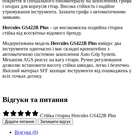
покриття зі спеціального піноматеріалу на захопленнях грифа
і опорах для корпусів гітар. Висока стійкість і надійне
утримування інструмента. Захвати грифа з автоматичними
замками.
Hercules GS422B Plus
– це високоякісна подвійна гітарна
стійка від всесвітньо відомого бренду.
Модернізована модель
Hercules GS422B Plus
вміщує два
інструменти одночасно і має складні кронштейни з
автоматичною системою захоплення Auto Grip System.
Механізм AGS реагує на вагу гітари. Ручне регулювання
дозволяє встановити висоту стійки швидко, легко і безпечно.
Якісний матеріал SFF захищає інструменти від пошкоджень у
всіх точках дотику.
Відгуки та питання
Стійка гітарна Hercules GS422B Plus
Додати питання
Залишити відгук
Відгуки
(0)