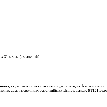
5 х 31 х 8 см (складений)
ання, яку можна скласти та взяти куди завгодно. Її компактний 
внених сцен і невеликих репетиційних кімнат. Також,
ST101
волод