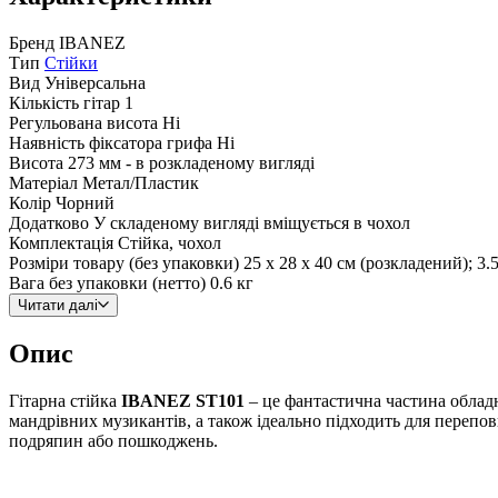
Бренд
IBANEZ
Тип
Стійки
Вид
Універсальна
Кількість гітар
1
Регульована висота
Ні
Наявність фіксатора грифа
Ні
Висота
273 мм - в розкладеному вигляді
Матеріал
Метал/Пластик
Колір
Чорний
Додатково
У складеному вигляді вміщується в чохол
Комплектація
Стійка, чохол
Розміри товару (без упаковки)
25 х 28 х 40 см (розкладений); 3.
Вага без упаковки (нетто)
0.6 кг
Читати далі
Опис
Гітарна стійка
IBANEZ ST101
– це фантастична частина обладн
мандрівних музикантів, а також ідеально підходить для перепо
подряпин або пошкоджень.