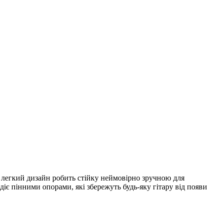
і легкий дизайн робить стійку неймовірно зручною для
іє пінними опорами, які збережуть будь-яку гітару від появи