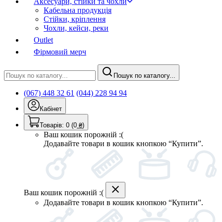
Аксесуари, стійки та чохли
Кабельна продукція
Стійки, кріплення
Чохли, кейси, реки
Outlet
Фірмовий мерч
Пошук по каталогу...
(067) 448 32 61
(044) 228 94 94
Кабінет
Товарів:
0
(0
₴
)
Ваш кошик порожній :(
Додавайте товари в кошик кнопкою “Купити”.
Ваш кошик порожній :(
Додавайте товари в кошик кнопкою “Купити”.