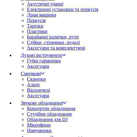
Акустичні ударні
Електронні установки та перкусія
Драм машини
Перкусія
Тарілки
Пластики
Барабанні палички, рути
Стійки, стільчики, педалі
Аксесуари та комплектуючі
Духові інструменти
Губні гармоніки
Аксесуари
Смичкові
Скрипки
Альти
Віолончелі
Аксесуари
Звукове обладнання
Концертне обладнання
Студійне обладнання
Обладнання для DJ
Мікрофони
Навушники