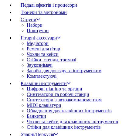
Педалі ефектів і процесори
Тюнери та метрономи
Струни
Набори
Поштучно
Гітарні аксесуари
Медіатори
Ремені для гітар
Чохли та кейси
Стійки, стенди, тримачі
Звукознімачі
Засоби для догляду за інструментом
Комплектуючі
Клавішні інструменти
Цифрові піаніно та органи
Синтезатори та робочі станції
Синтезатори з автоакомпанементом
MIDI клавіатури
Обладнання для клавішних інструментів
Банкетки
Чохли та кейси для клавішних інструментів
Стійки для клавішних інструментів
Ударні/Перкусія