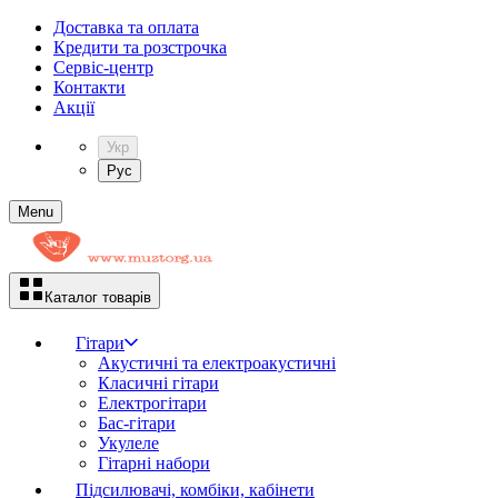
Доставка та оплата
Кредити та розстрочка
Сервіc-центр
Контакти
Акції
Укр
Рус
Menu
Каталог товарів
Гітари
Акустичні та електроакустичні
Класичні гітари
Електрогітари
Бас-гітари
Укулеле
Гітарні набори
Підсилювачі, комбіки, кабінети