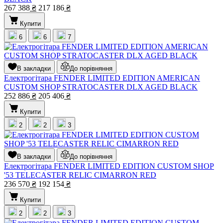
267 388
₴
217 186
₴
Купити
6
6
7
В закладки
До порівняння
Електрогітара FENDER LIMITED EDITION AMERICAN
CUSTOM SHOP STRATOCASTER DLX AGED BLACK
252 886
₴
205 406
₴
Купити
2
2
3
В закладки
До порівняння
Електрогітара FENDER LIMITED EDITION CUSTOM SHOP
'53 TELECASTER RELIC CIMARRON RED
236 570
₴
192 154
₴
Купити
2
2
3