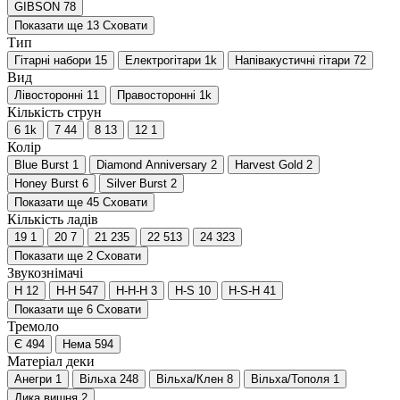
GIBSON
78
Показати ще 13
Сховати
Тип
Гітарні набори
15
Електрогітари
1
k
Напівакустичні гітари
72
Вид
Лівосторонні
11
Правосторонні
1
k
Кількість струн
6
1
k
7
44
8
13
12
1
Колір
Blue Burst
1
Diamond Anniversary
2
Harvest Gold
2
Honey Burst
6
Silver Burst
2
Показати ще 45
Сховати
Кількість ладів
19
1
20
7
21
235
22
513
24
323
Показати ще 2
Сховати
Звукознімачі
H
12
H-H
547
H-H-H
3
H-S
10
H-S-H
41
Показати ще 6
Сховати
Тремоло
Є
494
Нема
594
Матеріал деки
Анегри
1
Вільха
248
Вільха/Клен
8
Вільха/Тополя
1
Дика вишня
2