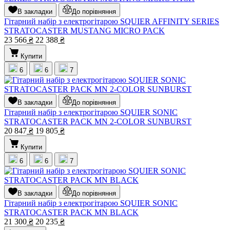
В закладки
До порівняння
Гітарний набір з електрогітарою SQUIER AFFINITY SERIES
STRATOCASTER MUSTANG MICRO PACK
23 566
₴
22 388
₴
Купити
6
6
7
В закладки
До порівняння
Гітарний набір з електрогітарою SQUIER SONIC
STRATOCASTER PACK MN 2-COLOR SUNBURST
20 847
₴
19 805
₴
Купити
6
6
7
В закладки
До порівняння
Гітарний набір з електрогітарою SQUIER SONIC
STRATOCASTER PACK MN BLACK
21 300
₴
20 235
₴