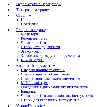
Педалі ефектів і процесори
Тюнери та метрономи
Струни
Набори
Поштучно
Гітарні аксесуари
Медіатори
Ремені для гітар
Чохли та кейси
Стійки, стенди, тримачі
Звукознімачі
Засоби для догляду за інструментом
Комплектуючі
Клавішні інструменти
Цифрові піаніно та органи
Синтезатори та робочі станції
Синтезатори з автоакомпанементом
MIDI клавіатури
Обладнання для клавішних інструментів
Банкетки
Чохли та кейси для клавішних інструментів
Стійки для клавішних інструментів
Ударні/Перкусія