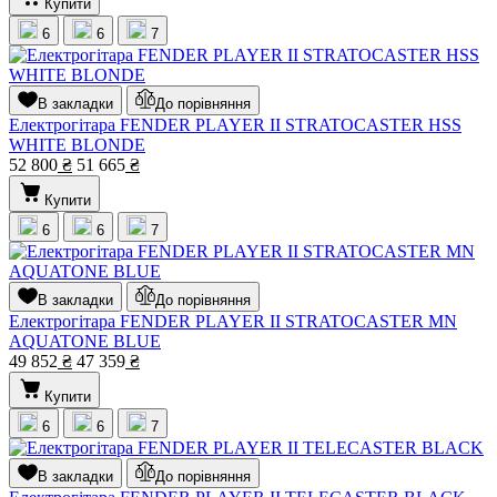
Купити
6
6
7
В закладки
До порівняння
Електрогітара FENDER PLAYER II STRATOCASTER HSS
WHITE BLONDE
52 800
₴
51 665
₴
Купити
6
6
7
В закладки
До порівняння
Електрогітара FENDER PLAYER II STRATOCASTER MN
AQUATONE BLUE
49 852
₴
47 359
₴
Купити
6
6
7
В закладки
До порівняння