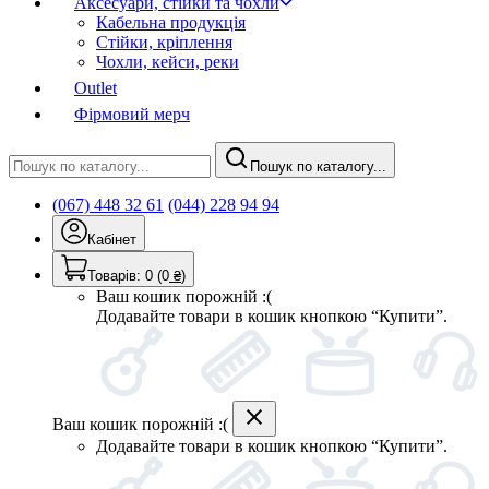
Аксесуари, стійки та чохли
Кабельна продукція
Стійки, кріплення
Чохли, кейси, реки
Outlet
Фірмовий мерч
Пошук по каталогу...
(067) 448 32 61
(044) 228 94 94
Кабінет
Товарів:
0
(0
₴
)
Ваш кошик порожній :(
Додавайте товари в кошик кнопкою “Купити”.
Ваш кошик порожній :(
Додавайте товари в кошик кнопкою “Купити”.