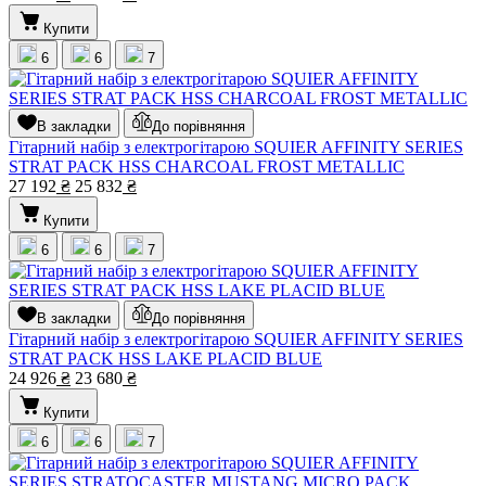
Купити
6
6
7
В закладки
До порівняння
Гітарний набір з електрогітарою SQUIER AFFINITY SERIES
STRAT PACK HSS CHARCOAL FROST METALLIC
27 192
₴
25 832
₴
Купити
6
6
7
В закладки
До порівняння
Гітарний набір з електрогітарою SQUIER AFFINITY SERIES
STRAT PACK HSS LAKE PLACID BLUE
24 926
₴
23 680
₴
Купити
6
6
7