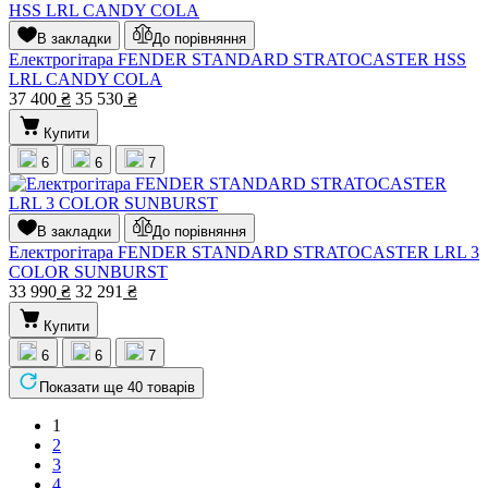
В закладки
До порівняння
Електрогітара FENDER STANDARD STRATOCASTER HSS
LRL CANDY COLA
37 400
₴
35 530
₴
Купити
6
6
7
В закладки
До порівняння
Електрогітара FENDER STANDARD STRATOCASTER LRL 3
COLOR SUNBURST
33 990
₴
32 291
₴
Купити
6
6
7
Показати ще 40 товарів
1
2
3
4