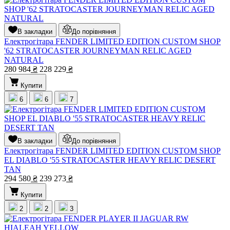
В закладки
До порівняння
Електрогітара FENDER LIMITED EDITION CUSTOM SHOP
'62 STRATOCASTER JOURNEYMAN RELIC AGED
NATURAL
280 984
₴
228 229
₴
Купити
6
6
7
В закладки
До порівняння
Електрогітара FENDER LIMITED EDITION CUSTOM SHOP
EL DIABLO '55 STRATOCASTER HEAVY RELIC DESERT
TAN
294 580
₴
239 273
₴
Купити
2
2
3