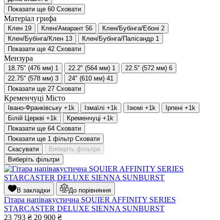
Показати ще 60
Сховати
Матеріал грифа
Клен
19
Клен/Амарант
56
Клен/Бубінга/Ебоні
2
Клен/Бубінга/Клен
13
Клен/Бубінга/Палісандр
1
Показати ще 42
Сховати
Мензура
18.75" (476 мм)
1
22.2" (564 мм)
1
22.5" (572 мм)
6
22.75" (578 мм)
3
24" (610 мм)
41
Показати ще 27
Сховати
Кременчуці
Місто
Івано-Франківську
+1
k
Ізмаїлі
+1
k
Ізюмі
+1
k
Ірпені
+1
k
Білій Церкві
+1
k
Кременчуці
+1
k
Показати ще 64
Сховати
Показати ще 1 фільтр
Сховати
Скасувати
Виберіть фільтри
Виберіть фільтри
В закладки
До порівняння
Гітара напівакустична SQUIER AFFINITY SERIES
STARCASTER DELUXE SIENNA SUNBURST
23 793
₴
20 900
₴