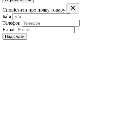
Сповістити про появу товару
Ім`я
Телефон
E-mail
Надіслати