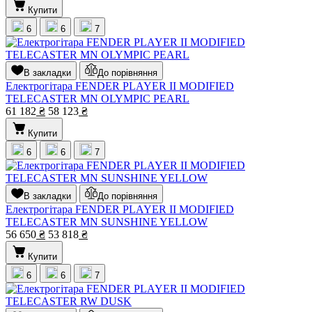
Купити
6
6
7
В закладки
До порівняння
Електрогітара FENDER PLAYER II MODIFIED
TELECASTER MN OLYMPIC PEARL
61 182
₴
58 123
₴
Купити
6
6
7
В закладки
До порівняння
Електрогітара FENDER PLAYER II MODIFIED
TELECASTER MN SUNSHINE YELLOW
56 650
₴
53 818
₴
Купити
6
6
7