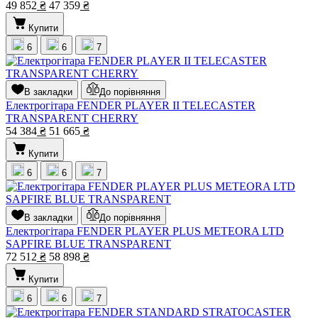
49 852
₴
47 359
₴
Купити
6
6
7
В закладки
До порівняння
Електрогітара FENDER PLAYER II TELECASTER
TRANSPARENT CHERRY
54 384
₴
51 665
₴
Купити
6
6
7
В закладки
До порівняння
Електрогітара FENDER PLAYER PLUS METEORA LTD
SAPFIRE BLUE TRANSPARENT
72 512
₴
58 898
₴
Купити
6
6
7