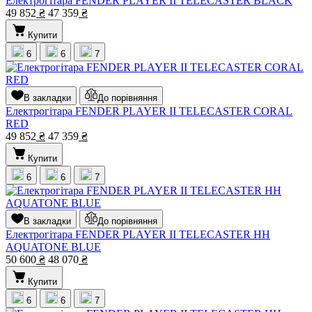
Електрогітара FENDER PLAYER II TELECASTER BLACK
49 852
₴
47 359
₴
Купити
6
6
7
В закладки
До порівняння
Електрогітара FENDER PLAYER II TELECASTER CORAL
RED
49 852
₴
47 359
₴
Купити
6
6
7
В закладки
До порівняння
Електрогітара FENDER PLAYER II TELECASTER HH
AQUATONE BLUE
50 600
₴
48 070
₴
Купити
6
6
7