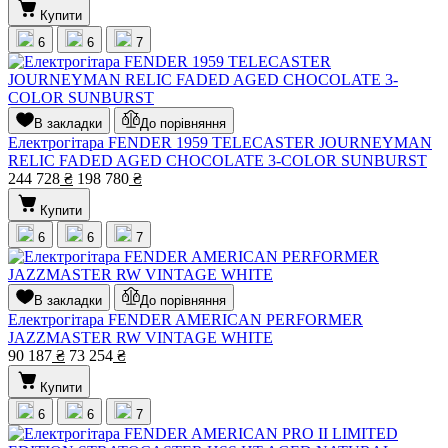
Купити
6
6
7
В закладки
До порівняння
Електрогітара FENDER 1959 TELECASTER JOURNEYMAN
RELIC FADED AGED CHOCOLATE 3-COLOR SUNBURST
244 728
₴
198 780
₴
Купити
6
6
7
В закладки
До порівняння
Електрогітара FENDER AMERICAN PERFORMER
JAZZMASTER RW VINTAGE WHITE
90 187
₴
73 254
₴
Купити
6
6
7