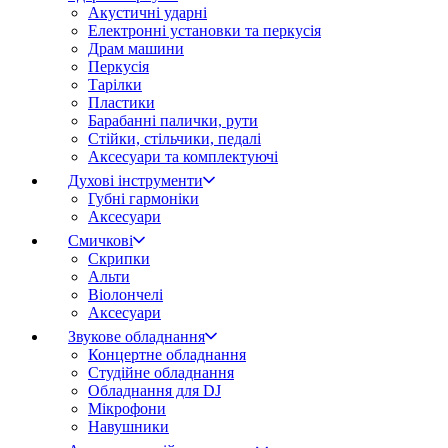
Акустичні ударні
Електронні установки та перкусія
Драм машини
Перкусія
Тарілки
Пластики
Барабанні палички, рути
Стійки, стільчики, педалі
Аксесуари та комплектуючі
Духові інструменти
Губні гармоніки
Аксесуари
Смичкові
Скрипки
Альти
Віолончелі
Аксесуари
Звукове обладнання
Концертне обладнання
Студійне обладнання
Обладнання для DJ
Мікрофони
Навушники