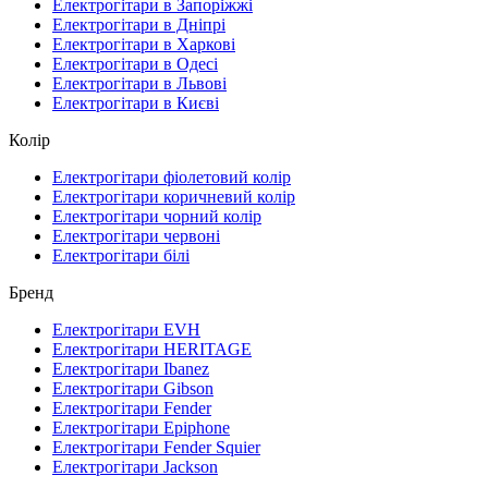
Електрогітари в Запоріжжі
Електрогітари в Дніпрі
Електрогітари в Харкові
Електрогітари в Одесі
Електрогітари в Львові
Електрогітари в Києві
Колір
Електрогітари фіолетовий колір
Електрогітари коричневий колір
Електрогітари чорний колір
Електрогітари червоні
Електрогітари білі
Бренд
Електрогітари EVH
Електрогітари HERITAGE
Електрогітари Ibanez
Електрогітари Gibson
Електрогітари Fender
Електрогітари Epiphone
Електрогітари Fender Squier
Електрогітари Jackson