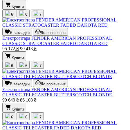
Купити
6
6
7
В закладки
До порівняння
Електрогітара FENDER AMERICAN PROFESSIONAL
CLASSIC STRATOCASTER FADED DAKOTA RED
95 172
₴
90 413
₴
Купити
6
6
7
В закладки
До порівняння
Електрогітара FENDER AMERICAN PROFESSIONAL
CLASSIC TELECASTER BUTTERSCOTCH BLONDE
90 640
₴
86 108
₴
Купити
6
6
7