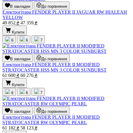
В закладки
До порівняння
Електрогітара FENDER PLAYER II JAGUAR RW HIALEAH
YELLOW
49 852
₴
47 359
₴
Купити
6
6
7
В закладки
До порівняння
Електрогітара FENDER PLAYER II MODIFIED
STRATOCASTER HSS MN 3 COLOR SUNBURST
61 600
₴
60 276
₴
Купити
6
6
7
В закладки
До порівняння
Електрогітара FENDER PLAYER II MODIFIED
STRATOCASTER RW OLYMPIC PEARL
61 182
₴
58 123
₴