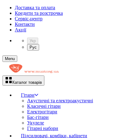
Доставка та оплата
Кредити та розстрочка
Сервіc-центр
Контакти
Акції
Укр
Рус
Menu
Каталог товарів
Гітари
Акустичні та електроакустичні
Класичні гітари
Електрогітари
Бас-гітари
Укулеле
Гітарні набори
Підсилювачі, комбіки, кабінети