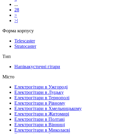
...
28
>
>|
Форма корпусу
Telescaster
Stratocaster
Тип
Напівакустичні гітари
Місто
Електрогітари в Ужгороді
Електрогітари в Луцьку
Електрогітари в Тернополі
Електрогітари в Рівному
Електрогітари в Хмельницькому
Електрогітари в Житомирі
Електрогітари в Полтаві
Електрогітари в Вінниці
Електрогітари в Миколаєві