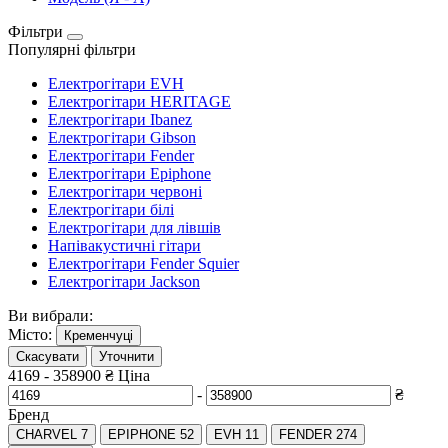
Фільтри
Популярні фільтри
Електрогітари EVH
Електрогітари HERITAGE
Електрогітари Ibanez
Електрогітари Gibson
Електрогітари Fender
Електрогітари Epiphone
Електрогітари червоні
Електрогітари білі
Електрогітари для лівшів
Напівакустичні гітари
Електрогітари Fender Squier
Електрогітари Jackson
Ви вибрали:
Місто:
Кременчуці
Скасувати
Уточнити
4169
-
358900
₴
Ціна
-
₴
Бренд
CHARVEL
7
EPIPHONE
52
EVH
11
FENDER
274