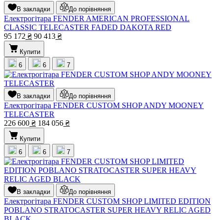
В закладки
До порівняння
Електрогітара FENDER AMERICAN PROFESSIONAL
CLASSIC TELECASTER FADED DAKOTA RED
95 172
₴
90 413
₴
Купити
6
6
7
В закладки
До порівняння
Електрогітара FENDER CUSTOM SHOP ANDY MOONEY
TELECASTER
226 600
₴
184 056
₴
Купити
6
6
7
В закладки
До порівняння
Електрогітара FENDER CUSTOM SHOP LIMITED EDITION
POBLANO STRATOCASTER SUPER HEAVY RELIC AGED
BLACK