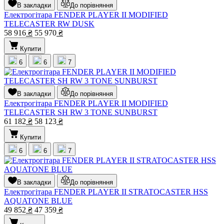
В закладки
До порівняння
Електрогітара FENDER PLAYER II MODIFIED
TELECASTER RW DUSK
58 916
₴
55 970
₴
Купити
6
6
7
В закладки
До порівняння
Електрогітара FENDER PLAYER II MODIFIED
TELECASTER SH RW 3 TONE SUNBURST
61 182
₴
58 123
₴
Купити
6
6
7
В закладки
До порівняння
Електрогітара FENDER PLAYER II STRATOCASTER HSS
AQUATONE BLUE
49 852
₴
47 359
₴