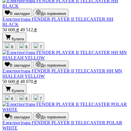
В закладки
До порівняння
Електрогітара FENDER PLAYER II TELECASTER HH
BLACK
50 600
₴
49 512
₴
Купити
6
6
7
В закладки
До порівняння
Електрогітара FENDER PLAYER II TELECASTER HH MN
HIALEAH YELLOW
50 600
₴
48 070
₴
Купити
6
6
7
В закладки
До порівняння
Електрогітара FENDER PLAYER II TELECASTER POLAR
WHITE