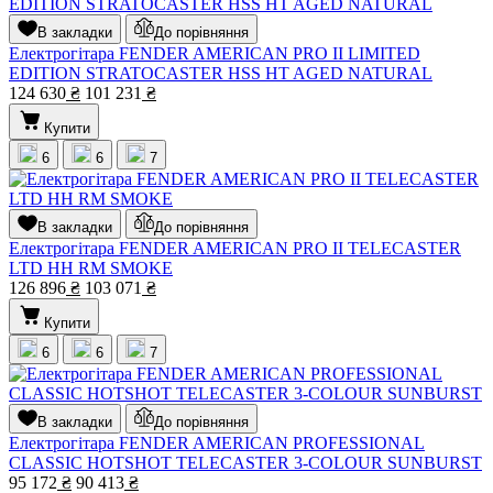
В закладки
До порівняння
Електрогітара FENDER AMERICAN PRO II LIMITED
EDITION STRATOCASTER HSS HT AGED NATURAL
124 630
₴
101 231
₴
Купити
6
6
7
В закладки
До порівняння
Електрогітара FENDER AMERICAN PRO II TELECASTER
LTD HH RM SMOKE
126 896
₴
103 071
₴
Купити
6
6
7
В закладки
До порівняння
Електрогітара FENDER AMERICAN PROFESSIONAL
CLASSIC HOTSHOT TELECASTER 3-COLOUR SUNBURST
95 172
₴
90 413
₴