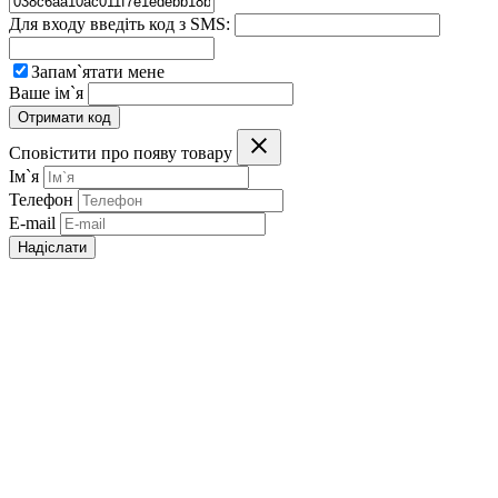
Для входу введіть код з SMS:
Запам`ятати мене
Ваше ім`я
Отримати код
Сповістити про появу товару
Ім`я
Телефон
E-mail
Надіслати