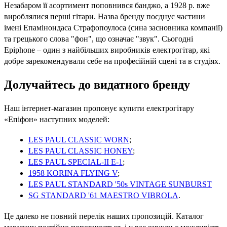
Незабаром її асортимент поповнився банджо, а 1928 р. вже
вироблялися перші гітари. Назва бренду поєднує частини
імені Епамінондаса Страфопоулоса (сина засновника компанії)
та грецького слова "фон", що означає "звук". Сьогодні
Epiphone – один з найбільших виробників електрогітар, які
добре зарекомендували себе на професійній сцені та в студіях.
Долучайтесь до видатного бренду
Наш інтернет-магазин пропонує купити електрогітару
«Епіфон» наступних моделей:
LES PAUL CLASSIC WORN
;
LES PAUL CLASSIC HONEY
;
LES PAUL SPECIAL-II E-1
;
1958 KORINA FLYING V
;
LES PAUL STANDARD '50s VINTAGE SUNBURST
SG STANDARD '61 MAESTRO VIBROLA
.
Це далеко не повний перелік наших пропозицій. Каталог