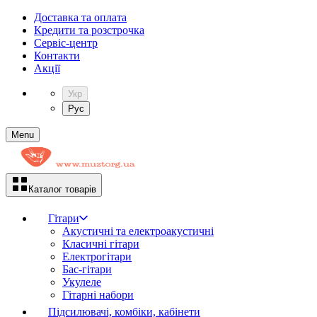
Доставка та оплата
Кредити та розстрочка
Сервіc-центр
Контакти
Акції
Укр
Рус
Menu
Каталог товарів
Гітари
Акустичні та електроакустичні
Класичні гітари
Електрогітари
Бас-гітари
Укулеле
Гітарні набори
Підсилювачі, комбіки, кабінети