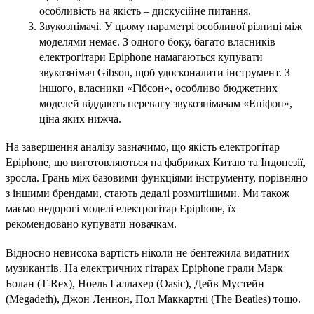
особливість на якість – дискусійне питання.
Звукознімачі. У цьому параметрі особливої різниці між
моделями немає. З одного боку, багато власників
електрогітари Epiphone намагаються купувати
звукознімач Gibson, щоб удосконалити інструмент. З
іншого, власники «Гібсон», особливо бюджетних
моделей віддають перевагу звукознімачам «Епіфон»,
ціна яких нижча.
На завершення аналізу зазначимо, що якість електрогітар
Epiphone, що виготовляються на фабриках Китаю та Індонезії,
зросла. Грань між базовими функціями інструменту, порівняно
з іншими брендами, стають дедалі розмитішими. Ми також
маємо недорогі моделі електрогітар Epiphone, їх
рекомендовано купувати новачкам.
Відносно невисока вартість ніколи не бентежила видатних
музикантів. На електричних гітарах Epiphone грали Марк
Болан (T-Rex), Ноель Галлахер (Oasic), Дейв Мустейн
(Megadeth), Джон Леннон, Пол Маккартні (The Beatles) тощо.