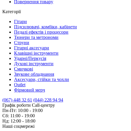
Повернення товару
Категорії
Гітари
Підсилювачі, комбіки, кабінети
Педалі ефектів і процесори
Тюнери та метрономи
Струни
Гітарні аксесуари
Клавішні інструменти
Ударні/Перкусія
Духові інструменти
Смичкові
Звукове обладнання
Аксесуари, стійки та чохли
Outlet
Фірмовий мерч
(067) 448 32 61
(044) 228 94 94
Графік роботи Call-центру
Пн-Пт: 10:00 - 19:00
Сб: 11:00 - 19:00
Нд: 12:00 - 18:00
Наші соцмережі