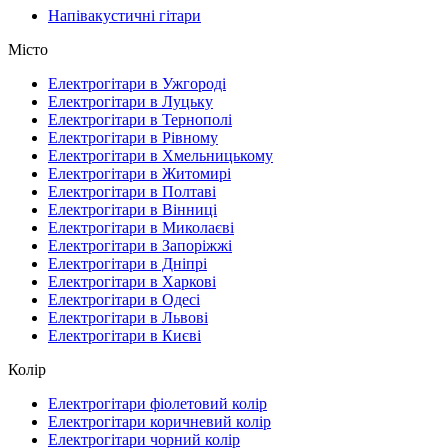
Напівакустичні гітари
Місто
Електрогітари в Ужгороді
Електрогітари в Луцьку
Електрогітари в Тернополі
Електрогітари в Рівному
Електрогітари в Хмельницькому
Електрогітари в Житомирі
Електрогітари в Полтаві
Електрогітари в Вінниці
Електрогітари в Миколаєві
Електрогітари в Запоріжжі
Електрогітари в Дніпрі
Електрогітари в Харкові
Електрогітари в Одесі
Електрогітари в Львові
Електрогітари в Києві
Колір
Електрогітари фіолетовий колір
Електрогітари коричневий колір
Електрогітари чорний колір