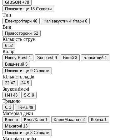
GIBSON
+78
Показати ще 13
Сховати
Тип
Електрогітари
46
Напівакустичні гітари
6
Вид
Правосторонні
52
Кількість струн
6
52
Колір
Honey Burst
1
Sunburst
9
Білий
3
Блакитний
1
Вишневий
5
Показати ще 9
Сховати
Кількість ладів
22
47
24
5
Звукознімачі
H-H
43
S-S
9
Тремоло
Є
3
Нема
49
Матеріал деки
Клен
5
Клен/Клен
1
Клен/Махагоні
2
Коріна
1
Махагоні
13
Показати ще 3
Сховати
Матеріал грифа