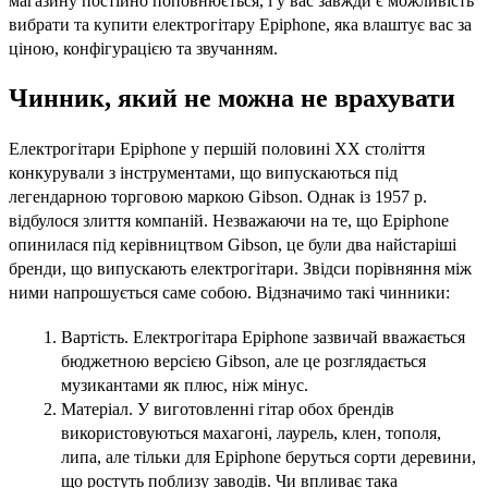
магазину постійно поповнюється, і у вас завжди є можливість
вибрати та купити електрогітару Epiphone, яка влаштує вас за
ціною, конфігурацією та звучанням.
Чинник, який не можна не врахувати
Електрогітари Epiphone у першій половині XX століття
конкурували з інструментами, що випускаються під
легендарною торговою маркою Gibson. Однак із 1957 р.
відбулося злиття компаній. Незважаючи на те, що Epiphone
опинилася під керівництвом Gibson, це були два найстаріші
бренди, що випускають електрогітари. Звідси порівняння між
ними напрошується саме собою. Відзначимо такі чинники:
Вартість. Електрогітара Epiphone зазвичай вважається
бюджетною версією Gibson, але це розглядається
музикантами як плюс, ніж мінус.
Матеріал. У виготовленні гітар обох брендів
використовуються махагоні, лаурель, клен, тополя,
липа, але тільки для Epiphone беруться сорти деревини,
що ростуть поблизу заводів. Чи впливає така