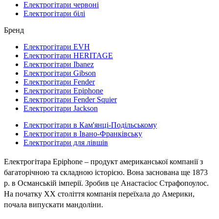
Електрогітари червоні
Електрогітари білі
Бренд
Електрогітари EVH
Електрогітари HERITAGE
Електрогітари Ibanez
Електрогітари Gibson
Електрогітари Fender
Електрогітари Epiphone
Електрогітари Fender Squier
Електрогітари Jackson
Електрогітари в Кам'янці-Подільському
Електрогітари в Івано-Франківську
Електрогітари для лівшів
Електрогітара Epiphone – продукт американської компанії з
багаторічною та складною історією. Вона заснована ще 1873
р. в Османській імперії. Зробив це Анастасіос Страфопоулос.
На початку XX століття компанія переїхала до Америки,
почала випускати мандоліни.