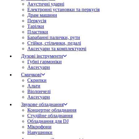
Акустичні ударні
Електронні установки та перкусія
Драм машини
Перкусія
Тарілки
Пластики
Барабанні палички, рути
Стійки, стільчики, педалі
Аксесуари та комплектуючі
Духові інструменти
Губні гармоніки
Аксесуари
Смичкові
Скрипки
Альти
Віолончелі
Аксесуари
Звукове обладнання
Концертне обладнання
Студійне обладнання
Обладнання для DJ
Мікрофони
Навушники