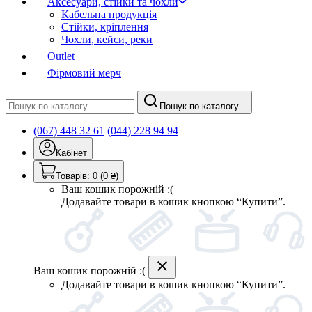
Аксесуари, стійки та чохли
Кабельна продукція
Стійки, кріплення
Чохли, кейси, реки
Outlet
Фірмовий мерч
Пошук по каталогу...
(067) 448 32 61
(044) 228 94 94
Кабінет
Товарів:
0
(0
₴
)
Ваш кошик порожній :(
Додавайте товари в кошик кнопкою “Купити”.
Ваш кошик порожній :(
Додавайте товари в кошик кнопкою “Купити”.