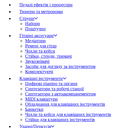
Педалі ефектів і процесори
Тюнери та метрономи
Струни
Набори
Поштучно
Гітарні аксесуари
Медіатори
Ремені для гітар
Чохли та кейси
Стійки, стенди, тримачі
Звукознімачі
Засоби для догляду за інструментом
Комплектуючі
Клавішні інструменти
Цифрові піаніно та органи
Синтезатори та робочі станції
Синтезатори з автоакомпанементом
MIDI клавіатури
Обладнання для клавішних інструментів
Банкетки
Чохли та кейси для клавішних інструментів
Стійки для клавішних інструментів
Ударні/Перкусія