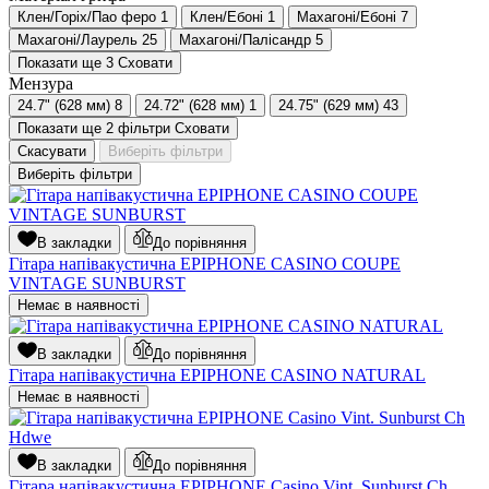
Клен/Горіх/Пао феро
1
Клен/Ебоні
1
Махагоні/Ебоні
7
Махагоні/Лаурель
25
Махагоні/Палісандр
5
Показати ще 3
Сховати
Мензура
24.7" (628 мм)
8
24.72" (628 мм)
1
24.75" (629 мм)
43
Показати ще 2 фільтри
Сховати
Скасувати
Виберіть фільтри
Виберіть фільтри
В закладки
До порівняння
Гітара напівакустична EPIPHONE CASINO COUPE
VINTAGE SUNBURST
Немає в наявності
В закладки
До порівняння
Гітара напівакустична EPIPHONE CASINO NATURAL
Немає в наявності
В закладки
До порівняння
Гітара напівакустична EPIPHONE Casino Vint. Sunburst Ch