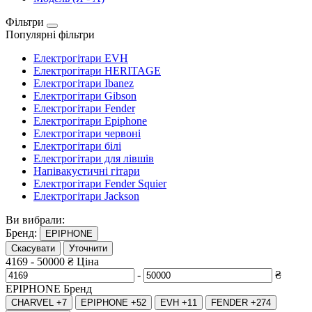
Фільтри
Популярні фільтри
Електрогітари EVH
Електрогітари HERITAGE
Електрогітари Ibanez
Електрогітари Gibson
Електрогітари Fender
Електрогітари Epiphone
Електрогітари червоні
Електрогітари білі
Електрогітари для лівшів
Напівакустичні гітари
Електрогітари Fender Squier
Електрогітари Jackson
Ви вибрали:
Бренд:
EPIPHONE
Скасувати
Уточнити
4169
-
50000
₴
Ціна
-
₴
EPIPHONE
Бренд
CHARVEL
+7
EPIPHONE
+52
EVH
+11
FENDER
+274