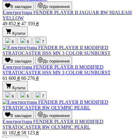
В закладки
До порівняння
Електрогітара FENDER PLAYER II JAGUAR RW HIALEAH
YELLOW
49 852
₴
47 359
₴
Купити
6
6
7
В закладки
До порівняння
Електрогітара FENDER PLAYER II MODIFIED
STRATOCASTER HSS MN 3 COLOR SUNBURST
61 600
₴
60 276
₴
Купити
6
6
7
В закладки
До порівняння
Електрогітара FENDER PLAYER II MODIFIED
STRATOCASTER RW OLYMPIC PEARL
61 182
₴
58 123
₴