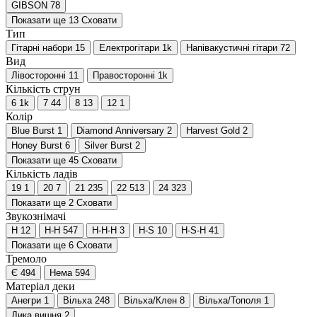
GIBSON
78
Показати ще 13
Сховати
Тип
Гітарні набори
15
Електрогітари
1
k
Напівакустичні гітари
72
Вид
Лівосторонні
11
Правосторонні
1
k
Кількість струн
6
1
k
7
44
8
13
12
1
Колір
Blue Burst
1
Diamond Anniversary
2
Harvest Gold
2
Honey Burst
6
Silver Burst
2
Показати ще 45
Сховати
Кількість ладів
19
1
20
7
21
235
22
513
24
323
Показати ще 2
Сховати
Звукознімачі
H
12
H-H
547
H-H-H
3
H-S
10
H-S-H
41
Показати ще 6
Сховати
Тремоло
Є
494
Нема
594
Матеріал деки
Анегри
1
Вільха
248
Вільха/Клен
8
Вільха/Тополя
1
Дика вишня
2