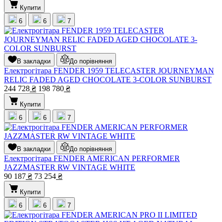
Купити
6
6
7
В закладки
До порівняння
Електрогітара FENDER 1959 TELECASTER JOURNEYMAN
RELIC FADED AGED CHOCOLATE 3-COLOR SUNBURST
244 728
₴
198 780
₴
Купити
6
6
7
В закладки
До порівняння
Електрогітара FENDER AMERICAN PERFORMER
JAZZMASTER RW VINTAGE WHITE
90 187
₴
73 254
₴
Купити
6
6
7