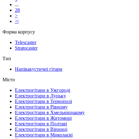
...
28
>
>|
Форма корпусу
Telescaster
Stratocaster
Тип
Напівакустичні гітари
Місто
Електрогітари в Ужгороді
Електрогітари в Луцьку
Електрогітари в Тернополі
Електрогітари в Рівному
Електрогітари в Хмельницькому
Електрогітари в Житомирі
Електрогітари в Полтаві
Електрогітари в Вінниці
Електрогітари в Миколаєві