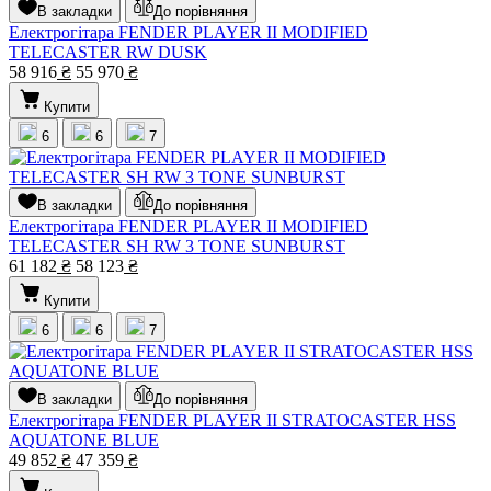
В закладки
До порівняння
Електрогітара FENDER PLAYER II MODIFIED
TELECASTER RW DUSK
58 916
₴
55 970
₴
Купити
6
6
7
В закладки
До порівняння
Електрогітара FENDER PLAYER II MODIFIED
TELECASTER SH RW 3 TONE SUNBURST
61 182
₴
58 123
₴
Купити
6
6
7
В закладки
До порівняння
Електрогітара FENDER PLAYER II STRATOCASTER HSS
AQUATONE BLUE
49 852
₴
47 359
₴