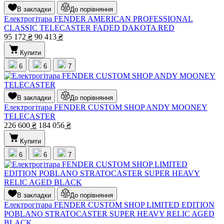
В закладки
До порівняння
Електрогітара FENDER AMERICAN PROFESSIONAL
CLASSIC TELECASTER FADED DAKOTA RED
95 172
₴
90 413
₴
Купити
6
6
7
В закладки
До порівняння
Електрогітара FENDER CUSTOM SHOP ANDY MOONEY
TELECASTER
226 600
₴
184 056
₴
Купити
6
6
7
В закладки
До порівняння
Електрогітара FENDER CUSTOM SHOP LIMITED EDITION
POBLANO STRATOCASTER SUPER HEAVY RELIC AGED
BLACK