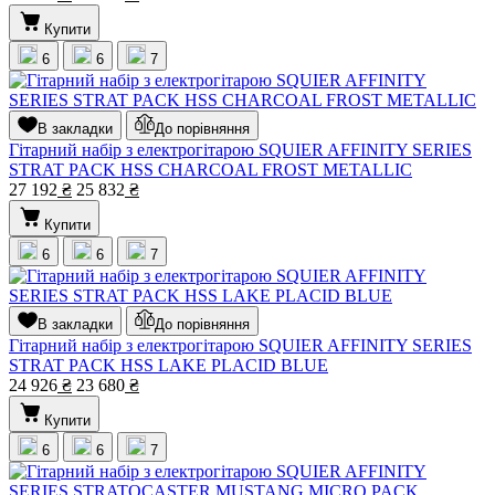
Купити
6
6
7
В закладки
До порівняння
Гітарний набір з електрогітарою SQUIER AFFINITY SERIES
STRAT PACK HSS CHARCOAL FROST METALLIC
27 192
₴
25 832
₴
Купити
6
6
7
В закладки
До порівняння
Гітарний набір з електрогітарою SQUIER AFFINITY SERIES
STRAT PACK HSS LAKE PLACID BLUE
24 926
₴
23 680
₴
Купити
6
6
7