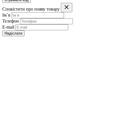
Сповістити про появу товару
Ім`я
Телефон
E-mail
Надіслати