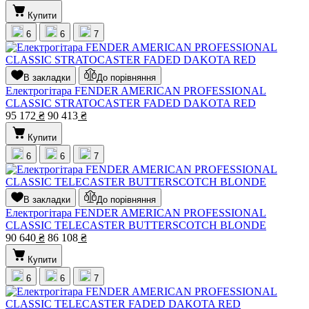
Купити
6
6
7
В закладки
До порівняння
Електрогітара FENDER AMERICAN PROFESSIONAL
CLASSIC STRATOCASTER FADED DAKOTA RED
95 172
₴
90 413
₴
Купити
6
6
7
В закладки
До порівняння
Електрогітара FENDER AMERICAN PROFESSIONAL
CLASSIC TELECASTER BUTTERSCOTCH BLONDE
90 640
₴
86 108
₴
Купити
6
6
7