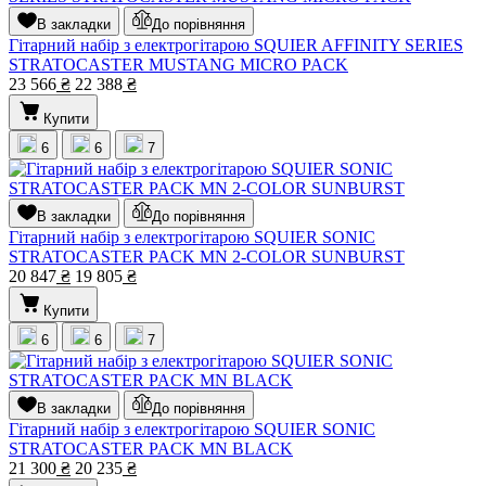
В закладки
До порівняння
Гітарний набір з електрогітарою SQUIER AFFINITY SERIES
STRATOCASTER MUSTANG MICRO PACK
23 566
₴
22 388
₴
Купити
6
6
7
В закладки
До порівняння
Гітарний набір з електрогітарою SQUIER SONIC
STRATOCASTER PACK MN 2-COLOR SUNBURST
20 847
₴
19 805
₴
Купити
6
6
7
В закладки
До порівняння
Гітарний набір з електрогітарою SQUIER SONIC
STRATOCASTER PACK MN BLACK
21 300
₴
20 235
₴