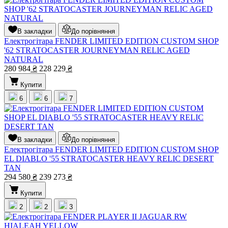
В закладки
До порівняння
Електрогітара FENDER LIMITED EDITION CUSTOM SHOP
'62 STRATOCASTER JOURNEYMAN RELIC AGED
NATURAL
280 984
₴
228 229
₴
Купити
6
6
7
В закладки
До порівняння
Електрогітара FENDER LIMITED EDITION CUSTOM SHOP
EL DIABLO '55 STRATOCASTER HEAVY RELIC DESERT
TAN
294 580
₴
239 273
₴
Купити
2
2
3