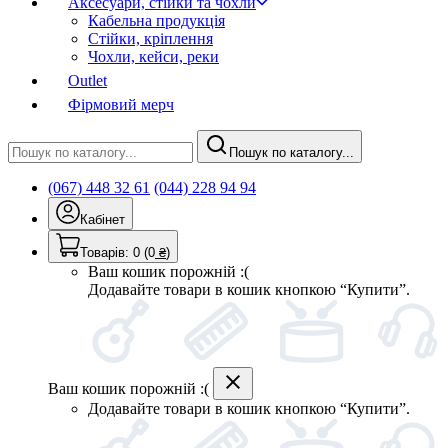
Аксесуари, стійки та чохли
Кабельна продукція
Стійки, кріплення
Чохли, кейси, реки
Outlet
Фірмовий мерч
Пошук по каталогу...
(067) 448 32 61
(044) 228 94 94
Кабінет
Товарів:
0
(0
₴
)
Ваш кошик порожній :(
Додавайте товари в кошик кнопкою “Купити”.
Ваш кошик порожній :(
Додавайте товари в кошик кнопкою “Купити”.