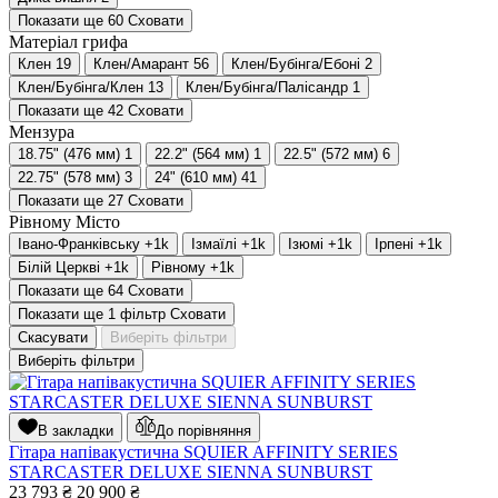
Показати ще 60
Сховати
Матеріал грифа
Клен
19
Клен/Амарант
56
Клен/Бубінга/Ебоні
2
Клен/Бубінга/Клен
13
Клен/Бубінга/Палісандр
1
Показати ще 42
Сховати
Мензура
18.75" (476 мм)
1
22.2" (564 мм)
1
22.5" (572 мм)
6
22.75" (578 мм)
3
24" (610 мм)
41
Показати ще 27
Сховати
Рівному
Місто
Івано-Франківську
+1
k
Ізмаїлі
+1
k
Ізюмі
+1
k
Ірпені
+1
k
Білій Церкві
+1
k
Рівному
+1
k
Показати ще 64
Сховати
Показати ще 1 фільтр
Сховати
Скасувати
Виберіть фільтри
Виберіть фільтри
В закладки
До порівняння
Гітара напівакустична SQUIER AFFINITY SERIES
STARCASTER DELUXE SIENNA SUNBURST
23 793
₴
20 900
₴