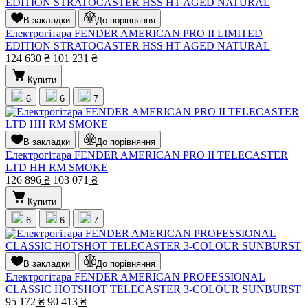
В закладки
До порівняння
Електрогітара FENDER AMERICAN PRO II LIMITED
EDITION STRATOCASTER HSS HT AGED NATURAL
124 630
₴
101 231
₴
Купити
6
6
7
В закладки
До порівняння
Електрогітара FENDER AMERICAN PRO II TELECASTER
LTD HH RM SMOKE
126 896
₴
103 071
₴
Купити
6
6
7
В закладки
До порівняння
Електрогітара FENDER AMERICAN PROFESSIONAL
CLASSIC HOTSHOT TELECASTER 3-COLOUR SUNBURST
95 172
₴
90 413
₴