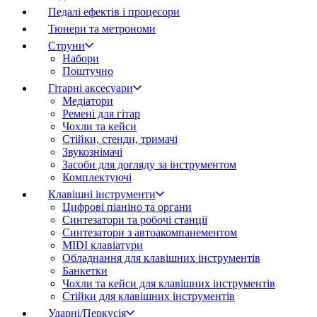
Педалі ефектів і процесори
Тюнери та метрономи
Струни
Набори
Поштучно
Гітарні аксесуари
Медіатори
Ремені для гітар
Чохли та кейси
Стійки, стенди, тримачі
Звукознімачі
Засоби для догляду за інструментом
Комплектуючі
Клавішні інструменти
Цифрові піаніно та органи
Синтезатори та робочі станції
Синтезатори з автоакомпанементом
MIDI клавіатури
Обладнання для клавішних інструментів
Банкетки
Чохли та кейси для клавішних інструментів
Стійки для клавішних інструментів
Ударні/Перкусія