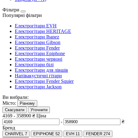
Фільтри
Популярні фільтри
Електрогітари EVH
Електрогітари HERITAGE
Електрогітари Ibanez
Електрогітари Gibson
Електрогітари Fender
Електрогітари Epiphone
Електрогітари червоні
Електрогітари білі
Електрогітари для лівшів
Напівакустичні гітари
Електрогітари Fender Squier
Електрогітари Jackson
Ви вибрали:
Місто:
Рівному
Скасувати
Уточнити
4169
-
358900
₴
Ціна
-
₴
Бренд
CHARVEL
7
EPIPHONE
52
EVH
11
FENDER
274