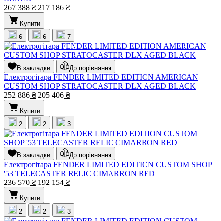
267 388
₴
217 186
₴
Купити
6
6
7
В закладки
До порівняння
Електрогітара FENDER LIMITED EDITION AMERICAN
CUSTOM SHOP STRATOCASTER DLX AGED BLACK
252 886
₴
205 406
₴
Купити
2
2
3
В закладки
До порівняння
Електрогітара FENDER LIMITED EDITION CUSTOM SHOP
'53 TELECASTER RELIC CIMARRON RED
236 570
₴
192 154
₴
Купити
2
2
3