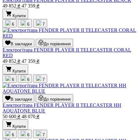
Електрогітара FENDER PLAYER II TELECASTER BLACK
49 852
₴
47 359
₴
Купити
6
6
7
В закладки
До порівняння
Електрогітара FENDER PLAYER II TELECASTER CORAL
RED
49 852
₴
47 359
₴
Купити
6
6
7
В закладки
До порівняння
Електрогітара FENDER PLAYER II TELECASTER HH
AQUATONE BLUE
50 600
₴
48 070
₴
Купити
6
6
7