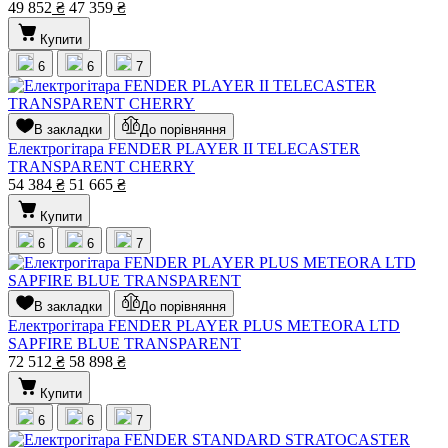
49 852
₴
47 359
₴
Купити
6
6
7
В закладки
До порівняння
Електрогітара FENDER PLAYER II TELECASTER
TRANSPARENT CHERRY
54 384
₴
51 665
₴
Купити
6
6
7
В закладки
До порівняння
Електрогітара FENDER PLAYER PLUS METEORA LTD
SAPFIRE BLUE TRANSPARENT
72 512
₴
58 898
₴
Купити
6
6
7