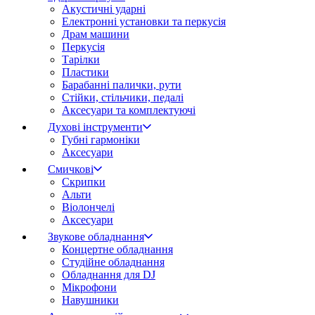
Акустичні ударні
Електронні установки та перкусія
Драм машини
Перкусія
Тарілки
Пластики
Барабанні палички, рути
Стійки, стільчики, педалі
Аксесуари та комплектуючі
Духові інструменти
Губні гармоніки
Аксесуари
Смичкові
Скрипки
Альти
Віолончелі
Аксесуари
Звукове обладнання
Концертне обладнання
Студійне обладнання
Обладнання для DJ
Мікрофони
Навушники