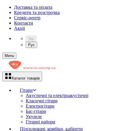
Доставка та оплата
Кредити та розстрочка
Сервіc-центр
Контакти
Акції
Укр
Рус
Menu
Каталог товарів
Гітари
Акустичні та електроакустичні
Класичні гітари
Електрогітари
Бас-гітари
Укулеле
Гітарні набори
Підсилювачі, комбіки, кабінети