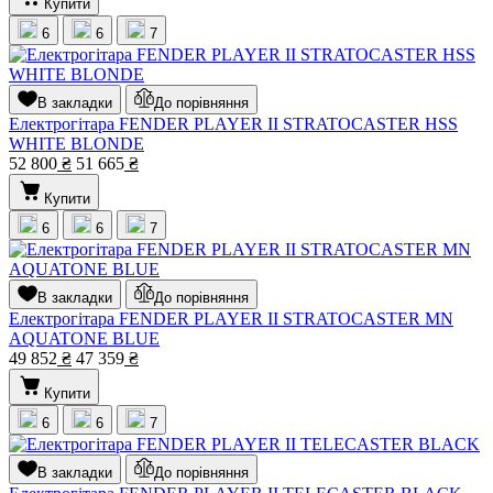
Купити
6
6
7
В закладки
До порівняння
Електрогітара FENDER PLAYER II STRATOCASTER HSS
WHITE BLONDE
52 800
₴
51 665
₴
Купити
6
6
7
В закладки
До порівняння
Електрогітара FENDER PLAYER II STRATOCASTER MN
AQUATONE BLUE
49 852
₴
47 359
₴
Купити
6
6
7
В закладки
До порівняння