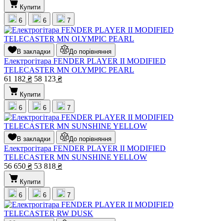
Купити
6
6
7
В закладки
До порівняння
Електрогітара FENDER PLAYER II MODIFIED
TELECASTER MN OLYMPIC PEARL
61 182
₴
58 123
₴
Купити
6
6
7
В закладки
До порівняння
Електрогітара FENDER PLAYER II MODIFIED
TELECASTER MN SUNSHINE YELLOW
56 650
₴
53 818
₴
Купити
6
6
7