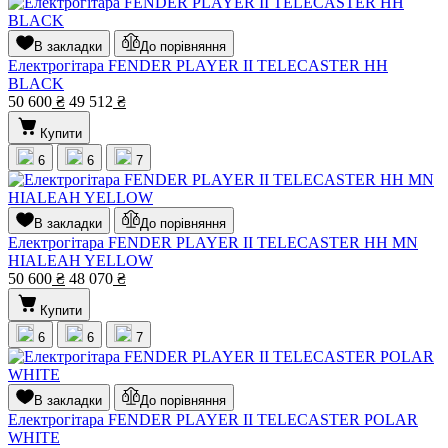
В закладки
До порівняння
Електрогітара FENDER PLAYER II TELECASTER HH
BLACK
50 600
₴
49 512
₴
Купити
6
6
7
В закладки
До порівняння
Електрогітара FENDER PLAYER II TELECASTER HH MN
HIALEAH YELLOW
50 600
₴
48 070
₴
Купити
6
6
7
В закладки
До порівняння
Електрогітара FENDER PLAYER II TELECASTER POLAR
WHITE