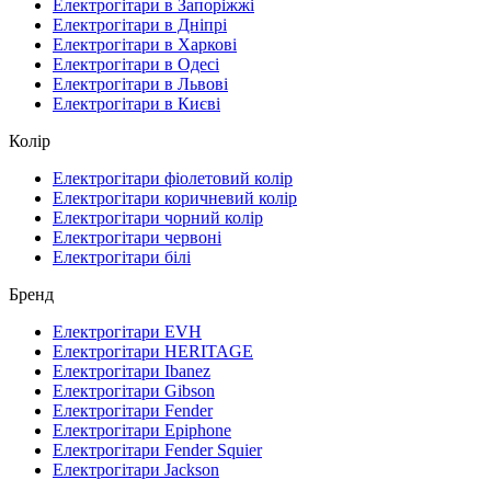
Електрогітари в Запоріжжі
Електрогітари в Дніпрі
Електрогітари в Харкові
Електрогітари в Одесі
Електрогітари в Львові
Електрогітари в Києві
Колір
Електрогітари фіолетовий колір
Електрогітари коричневий колір
Електрогітари чорний колір
Електрогітари червоні
Електрогітари білі
Бренд
Електрогітари EVH
Електрогітари HERITAGE
Електрогітари Ibanez
Електрогітари Gibson
Електрогітари Fender
Електрогітари Epiphone
Електрогітари Fender Squier
Електрогітари Jackson