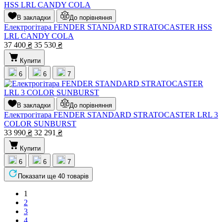
В закладки
До порівняння
Електрогітара FENDER STANDARD STRATOCASTER HSS
LRL CANDY COLA
37 400
₴
35 530
₴
Купити
6
6
7
В закладки
До порівняння
Електрогітара FENDER STANDARD STRATOCASTER LRL 3
COLOR SUNBURST
33 990
₴
32 291
₴
Купити
6
6
7
Показати ще 40 товарів
1
2
3
4