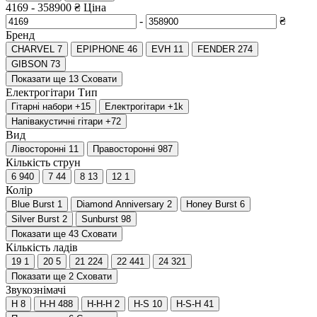
4169
-
358900
₴
Ціна
-
₴
Бренд
CHARVEL
7
EPIPHONE
46
EVH
11
FENDER
274
GIBSON
73
Показати ще 13
Сховати
Електрогітари
Тип
Гітарні набори
+15
Електрогітари
+1
k
Напівакустичні гітари
+72
Вид
Лівосторонні
11
Правосторонні
987
Кількість струн
6
940
7
44
8
13
12
1
Колір
Blue Burst
1
Diamond Anniversary
2
Honey Burst
6
Silver Burst
2
Sunburst
98
Показати ще 43
Сховати
Кількість ладів
19
1
20
5
21
224
22
441
24
321
Показати ще 2
Сховати
Звукознімачі
H
8
H-H
488
H-H-H
2
H-S
10
H-S-H
41