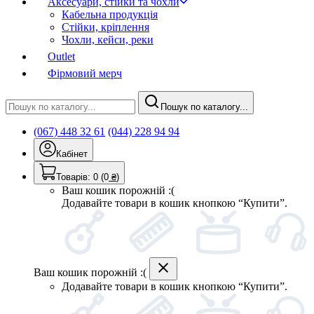
Аксесуари, стійки та чохли
Кабельна продукція
Стійки, кріплення
Чохли, кейси, реки
Outlet
Фірмовий мерч
Пошук по каталогу...
(067) 448 32 61
(044) 228 94 94
Кабінет
Товарів:
0
(0
₴
)
Ваш кошик порожній :(
Додавайте товари в кошик кнопкою “Купити”.
Ваш кошик порожній :(
Додавайте товари в кошик кнопкою “Купити”.