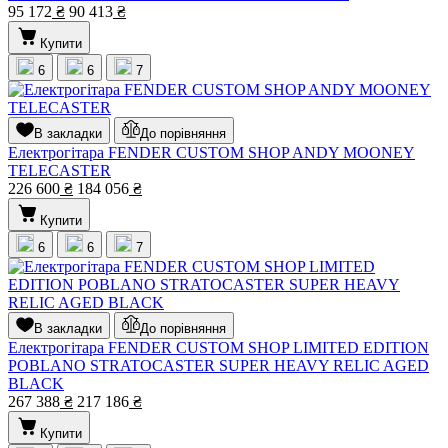
95 172
₴
90 413
₴
Купити
6
6
7
В закладки
До порівняння
Електрогітара FENDER CUSTOM SHOP ANDY MOONEY
TELECASTER
226 600
₴
184 056
₴
Купити
6
6
7
В закладки
До порівняння
Електрогітара FENDER CUSTOM SHOP LIMITED EDITION
POBLANO STRATOCASTER SUPER HEAVY RELIC AGED
BLACK
267 388
₴
217 186
₴
Купити