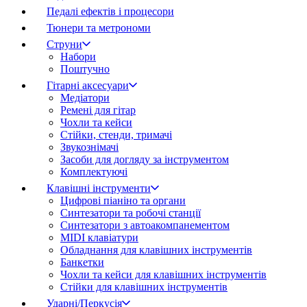
Педалі ефектів і процесори
Тюнери та метрономи
Струни
Набори
Поштучно
Гітарні аксесуари
Медіатори
Ремені для гітар
Чохли та кейси
Стійки, стенди, тримачі
Звукознімачі
Засоби для догляду за інструментом
Комплектуючі
Клавішні інструменти
Цифрові піаніно та органи
Синтезатори та робочі станції
Синтезатори з автоакомпанементом
MIDI клавіатури
Обладнання для клавішних інструментів
Банкетки
Чохли та кейси для клавішних інструментів
Стійки для клавішних інструментів
Ударні/Перкусія