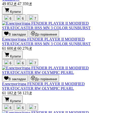
49 852
₴
47 359
₴
Купити
6
6
7
В закладки
До порівняння
Електрогітара FENDER PLAYER II MODIFIED
STRATOCASTER HSS MN 3 COLOR SUNBURST
61 600
₴
60 276
₴
Купити
6
6
7
В закладки
До порівняння
Електрогітара FENDER PLAYER II MODIFIED
STRATOCASTER RW OLYMPIC PEARL
61 182
₴
58 123
₴
Купити
6
6
7