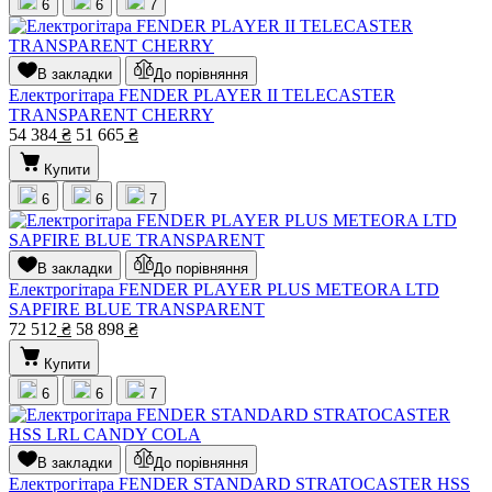
6
6
7
В закладки
До порівняння
Електрогітара FENDER PLAYER II TELECASTER
TRANSPARENT CHERRY
54 384
₴
51 665
₴
Купити
6
6
7
В закладки
До порівняння
Електрогітара FENDER PLAYER PLUS METEORA LTD
SAPFIRE BLUE TRANSPARENT
72 512
₴
58 898
₴
Купити
6
6
7
В закладки
До порівняння
Електрогітара FENDER STANDARD STRATOCASTER HSS