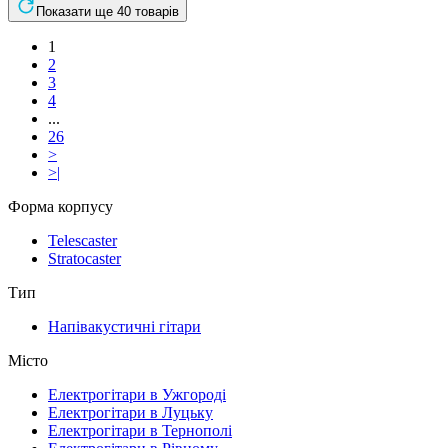
Показати ще 40 товарів
1
2
3
4
...
26
>
>|
Форма корпусу
Telescaster
Stratocaster
Тип
Напівакустичні гітари
Місто
Електрогітари в Ужгороді
Електрогітари в Луцьку
Електрогітари в Тернополі