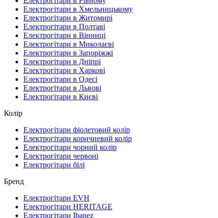
Електрогітари в Рівному
Електрогітари в Хмельницькому
Електрогітари в Житомирі
Електрогітари в Полтаві
Електрогітари в Вінниці
Електрогітари в Миколаєві
Електрогітари в Запоріжжі
Електрогітари в Дніпрі
Електрогітари в Харкові
Електрогітари в Одесі
Електрогітари в Львові
Електрогітари в Києві
Колір
Електрогітари фіолетовий колір
Електрогітари коричневий колір
Електрогітари чорний колір
Електрогітари червоні
Електрогітари білі
Бренд
Електрогітари EVH
Електрогітари HERITAGE
Електрогітари Ibanez