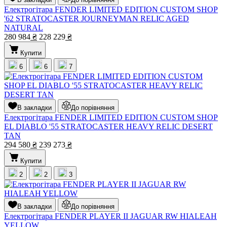
Електрогітара FENDER LIMITED EDITION CUSTOM SHOP
'62 STRATOCASTER JOURNEYMAN RELIC AGED
NATURAL
280 984
₴
228 229
₴
Купити
6
6
7
В закладки
До порівняння
Електрогітара FENDER LIMITED EDITION CUSTOM SHOP
EL DIABLO '55 STRATOCASTER HEAVY RELIC DESERT
TAN
294 580
₴
239 273
₴
Купити
2
2
3
В закладки
До порівняння
Електрогітара FENDER PLAYER II JAGUAR RW HIALEAH
YELLOW