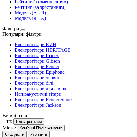
Рейтинг (за зменшенням)
Рейтинг (за зростанням)
Модель (А - Я)
Модель (Я - А)
Фільтри
Популярні фільтри
Електрогітари EVH
Електрогітари HERITAGE
Електрогітари Ibanez
Електрогітари Gibson
Електрогітари Fender
Електрогітари Epiphone
Електрогітари червоні
Електрогітари білі
Електрогітари для лівшів
Напівакустичні гітари
Електрогітари Fender Squier
Електрогітари Jackson
Ви вибрали:
Тип:
Електрогітари
Місто:
Кам'янці-Подільському
Скасувати
Уточнити