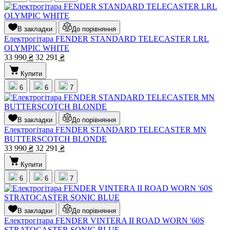
В закладки
До порівняння
Електрогітара FENDER STANDARD TELECASTER LRL
OLYMPIC WHITE
33 990
₴
32 291
₴
Купити
6
6
7
В закладки
До порівняння
Електрогітара FENDER STANDARD TELECASTER MN
BUTTERSCOTCH BLONDE
33 990
₴
32 291
₴
Купити
6
6
7
В закладки
До порівняння
Електрогітара FENDER VINTERA II ROAD WORN '60S
STRATOCASTER SONIC BLUE