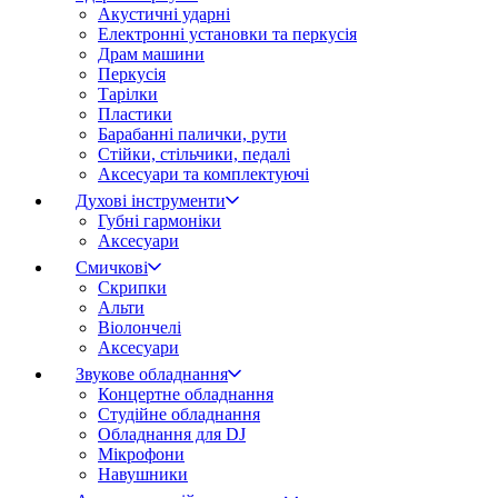
Акустичні ударні
Електронні установки та перкусія
Драм машини
Перкусія
Тарілки
Пластики
Барабанні палички, рути
Стійки, стільчики, педалі
Аксесуари та комплектуючі
Духові інструменти
Губні гармоніки
Аксесуари
Смичкові
Скрипки
Альти
Віолончелі
Аксесуари
Звукове обладнання
Концертне обладнання
Студійне обладнання
Обладнання для DJ
Мікрофони
Навушники