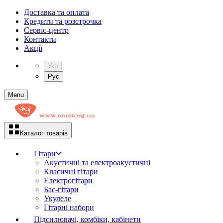
Доставка та оплата
Кредити та розстрочка
Сервіc-центр
Контакти
Акції
Укр
Рус
Menu
Каталог товарів
Гітари
Акустичні та електроакустичні
Класичні гітари
Електрогітари
Бас-гітари
Укулеле
Гітарні набори
Підсилювачі, комбіки, кабінети