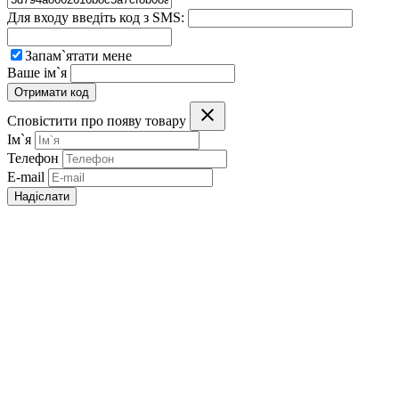
Для входу введіть код з SMS:
Запам`ятати мене
Ваше ім`я
Отримати код
Сповістити про появу товару
Ім`я
Телефон
E-mail
Надіслати