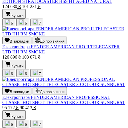
EDITION STRATOCASTER HSS HT AGED NATURAL
124 630
₴
101 231
₴
Купити
6
6
7
В закладки
До порівняння
Електрогітара FENDER AMERICAN PRO II TELECASTER
LTD HH RM SMOKE
126 896
₴
103 071
₴
Купити
6
6
7
В закладки
До порівняння
Електрогітара FENDER AMERICAN PROFESSIONAL
CLASSIC HOTSHOT TELECASTER 3-COLOUR SUNBURST
95 172
₴
90 413
₴
Купити
6
6
7