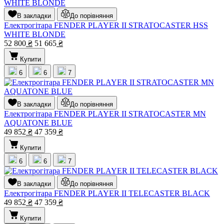
В закладки
До порівняння
Електрогітара FENDER PLAYER II STRATOCASTER HSS
WHITE BLONDE
52 800
₴
51 665
₴
Купити
6
6
7
В закладки
До порівняння
Електрогітара FENDER PLAYER II STRATOCASTER MN
AQUATONE BLUE
49 852
₴
47 359
₴
Купити
6
6
7
В закладки
До порівняння
Електрогітара FENDER PLAYER II TELECASTER BLACK
49 852
₴
47 359
₴
Купити