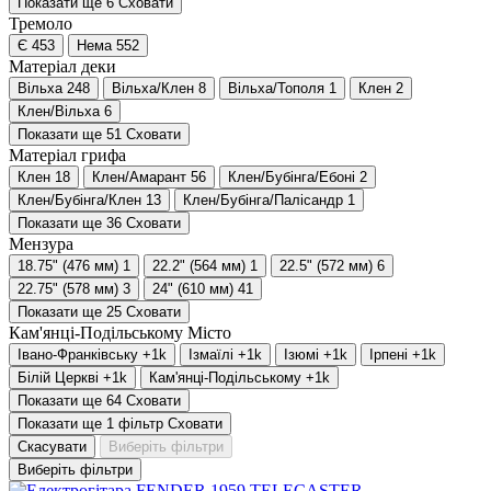
Показати ще 6
Сховати
Тремоло
Є
453
Нема
552
Матеріал деки
Вільха
248
Вільха/Клен
8
Вільха/Тополя
1
Клен
2
Клен/Вільха
6
Показати ще 51
Сховати
Матеріал грифа
Клен
18
Клен/Амарант
56
Клен/Бубінга/Ебоні
2
Клен/Бубінга/Клен
13
Клен/Бубінга/Палісандр
1
Показати ще 36
Сховати
Мензура
18.75" (476 мм)
1
22.2" (564 мм)
1
22.5" (572 мм)
6
22.75" (578 мм)
3
24" (610 мм)
41
Показати ще 25
Сховати
Кам'янці-Подільському
Місто
Івано-Франківську
+1
k
Ізмаїлі
+1
k
Ізюмі
+1
k
Ірпені
+1
k
Білій Церкві
+1
k
Кам'янці-Подільському
+1
k
Показати ще 64
Сховати
Показати ще 1 фільтр
Сховати
Скасувати
Виберіть фільтри
Виберіть фільтри