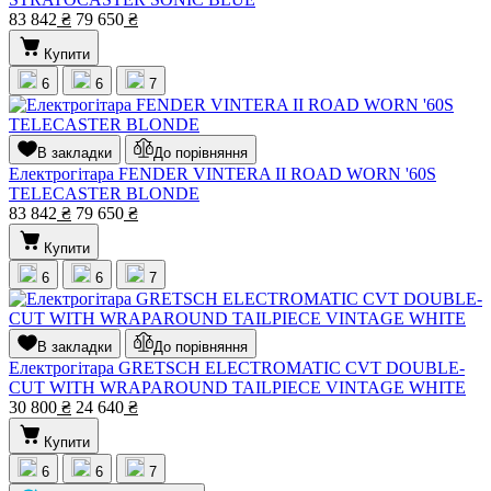
83 842
₴
79 650
₴
Купити
6
6
7
В закладки
До порівняння
Електрогітара FENDER VINTERA II ROAD WORN '60S
TELECASTER BLONDE
83 842
₴
79 650
₴
Купити
6
6
7
В закладки
До порівняння
Електрогітара GRETSCH ELECTROMATIC CVT DOUBLE-
CUT WITH WRAPAROUND TAILPIECE VINTAGE WHITE
30 800
₴
24 640
₴
Купити
6
6
7