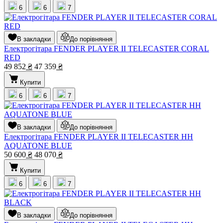
6
6
7
В закладки
До порівняння
Електрогітара FENDER PLAYER II TELECASTER CORAL
RED
49 852
₴
47 359
₴
Купити
6
6
7
В закладки
До порівняння
Електрогітара FENDER PLAYER II TELECASTER HH
AQUATONE BLUE
50 600
₴
48 070
₴
Купити
6
6
7
В закладки
До порівняння