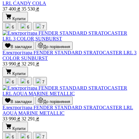
LRL CANDY COLA
37 400
₴
35 530
₴
Купити
6
6
7
В закладки
До порівняння
Електрогітара FENDER STANDARD STRATOCASTER LRL 3
COLOR SUNBURST
33 990
₴
32 291
₴
Купити
6
6
7
В закладки
До порівняння
Електрогітара FENDER STANDARD STRATOCASTER LRL
AQUA MARINE METALLIC
33 990
₴
32 291
₴
Купити
6
6
7