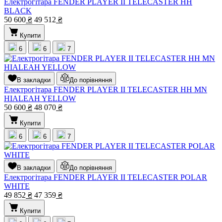
Електрогітара FENDER PLAYER II TELECASTER HH
BLACK
50 600
₴
49 512
₴
Купити
6
6
7
В закладки
До порівняння
Електрогітара FENDER PLAYER II TELECASTER HH MN
HIALEAH YELLOW
50 600
₴
48 070
₴
Купити
6
6
7
В закладки
До порівняння
Електрогітара FENDER PLAYER II TELECASTER POLAR
WHITE
49 852
₴
47 359
₴
Купити