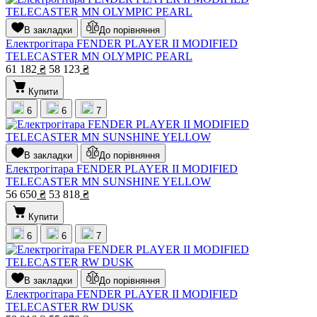
В закладки
До порівняння
Електрогітара FENDER PLAYER II MODIFIED
TELECASTER MN OLYMPIC PEARL
61 182
₴
58 123
₴
Купити
6
6
7
В закладки
До порівняння
Електрогітара FENDER PLAYER II MODIFIED
TELECASTER MN SUNSHINE YELLOW
56 650
₴
53 818
₴
Купити
6
6
7
В закладки
До порівняння
Електрогітара FENDER PLAYER II MODIFIED
TELECASTER RW DUSK