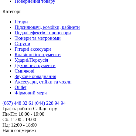
Повернення товару
Категорії
Гітари
Підсилювачі, комбіки, кабінети
Педалі ефектів і процесори
Тюнери та метрономи
Струни
Гітарні аксесуари
Клавішні інструменти
Ударні/Перкусія
Духові інструменти
Смичкові
Звукове обладнання
Аксесуари, стійки та чохли
Outlet
Фірмовий мерч
(067) 448 32 61
(044) 228 94 94
Графік роботи Call-центру
Пн-Пт: 10:00 - 19:00
Сб: 11:00 - 19:00
Нд: 12:00 - 18:00
Наші соцмережі