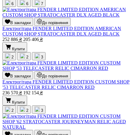
6
6
7
В закладки
До порівняння
Електрогітара FENDER LIMITED EDITION AMERICAN
CUSTOM SHOP STRATOCASTER DLX AGED BLACK
252 886
₴
205 406
₴
Купити
2
2
3
В закладки
До порівняння
Електрогітара FENDER LIMITED EDITION CUSTOM SHOP
'53 TELECASTER RELIC CIMARRON RED
236 570
₴
192 154
₴
Купити
2
2
3
В закладки
До порівняння