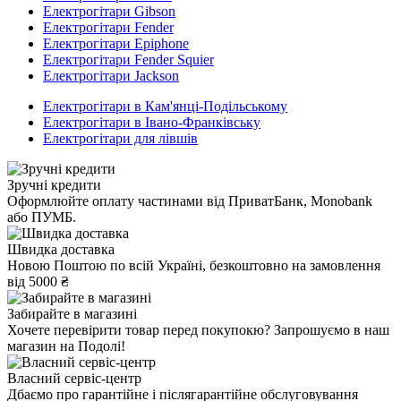
Електрогітари Gibson
Електрогітари Fender
Електрогітари Epiphone
Електрогітари Fender Squier
Електрогітари Jackson
Електрогітари в Кам'янці-Подільському
Електрогітари в Івано-Франківську
Електрогітари для лівшів
Зручні кредити
Оформлюйте оплату частинами від ПриватБанк, Monobank
або ПУМБ.
Швидка доставка
Новою Поштою по всій Україні, безкоштовно на замовлення
від 5000 ₴
Забирайте в магазині
Хочете перевірити товар перед покупокю? Запрошуємо в наш
магазин на Подолі!
Власний сервіс-центр
Дбаємо про гарантійне і післягарантійне обслуговування