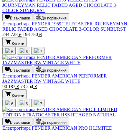
В закладки
До порівняння
Електрогітара FENDER 1959 TELECASTER JOURNEYMAN
RELIC FADED AGED CHOCOLATE 3-COLOR SUNBURST
244 728
₴
198 780
₴
Купити
6
6
7
В закладки
До порівняння
Електрогітара FENDER AMERICAN PERFORMER
JAZZMASTER RW VINTAGE WHITE
90 187
₴
73 254
₴
Купити
6
6
7
В закладки
До порівняння
Електрогітара FENDER AMERICAN PRO II LIMITED