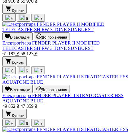
58 916
₴
55 970
₴
Купити
6
6
7
В закладки
До порівняння
Електрогітара FENDER PLAYER II MODIFIED
TELECASTER SH RW 3 TONE SUNBURST
61 182
₴
58 123
₴
Купити
6
6
7
В закладки
До порівняння
Електрогітара FENDER PLAYER II STRATOCASTER HSS
AQUATONE BLUE
49 852
₴
47 359
₴
Купити
6
6
7