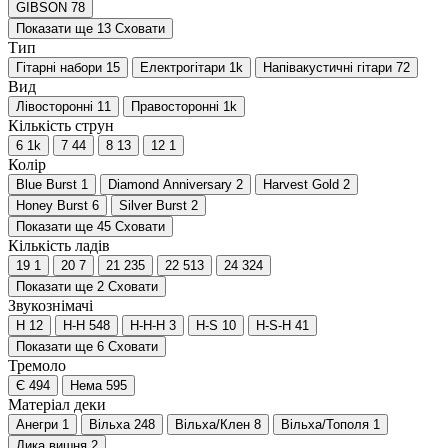
GIBSON
78
Показати ще 13
Сховати
Тип
Гітарні набори
15
Електрогітари
1
k
Напівакустичні гітари
72
Вид
Лівосторонні
11
Правосторонні
1
k
Кількість струн
6
1
k
7
44
8
13
12
1
Колір
Blue Burst
1
Diamond Anniversary
2
Harvest Gold
2
Honey Burst
6
Silver Burst
2
Показати ще 45
Сховати
Кількість ладів
19
1
20
7
21
235
22
513
24
324
Показати ще 2
Сховати
Звукознімачі
H
12
H-H
548
H-H-H
3
H-S
10
H-S-H
41
Показати ще 6
Сховати
Тремоло
Є
494
Нема
595
Матеріал деки
Анегри
1
Вільха
248
Вільха/Клен
8
Вільха/Тополя
1
Дика вишня
2