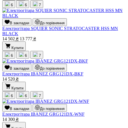
6
6
7
В закладки
До порівняння
Електрогітара SQUIER SONIC STRATOCASTER HSS MN
BLACK
14 502
₴
13 777
₴
Купити
6
6
7
В закладки
До порівняння
Електрогітара IBANEZ GRG121DX-BKF
14 520
₴
Купити
6
6
7
В закладки
До порівняння
Електрогітара IBANEZ GRG121DX-WNF
14 300
₴