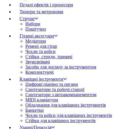
Педалі ефектів і процесори
Тюнери та метрономи
Струни
Набори
Поштучно
Гітарні аксесуари
Медіатори
Ремені для гітар
Чохли та кейси
Стійки, стенди, тримачі
Звукознімачі
Засоби для догляду за інструментом
Комплектуючі
Клавішні інструменти
Цифрові піаніно та органи
Синтезатори та робочі станції
Синтезатори з автоакомпанементом
MIDI клавіатури
Обладнання для клавішних інструментів
Банкетки
Чохли та кейси для клавішних інструментів
Стійки для клавішних інструментів
Ударні/Перкусія