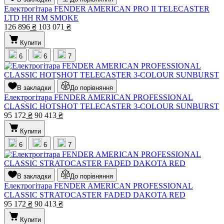
Електрогітара FENDER AMERICAN PRO II TELECASTER
LTD HH RM SMOKE
126 896
₴
103 071
₴
Купити
6
6
7
В закладки
До порівняння
Електрогітара FENDER AMERICAN PROFESSIONAL
CLASSIC HOTSHOT TELECASTER 3-COLOUR SUNBURST
95 172
₴
90 413
₴
Купити
6
6
7
В закладки
До порівняння
Електрогітара FENDER AMERICAN PROFESSIONAL
CLASSIC STRATOCASTER FADED DAKOTA RED
95 172
₴
90 413
₴
Купити