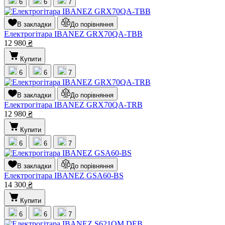
6
6
7
В закладки
До порівняння
Електрогітара IBANEZ GRX70QA-TBB
12 980
₴
Купити
6
6
7
В закладки
До порівняння
Електрогітара IBANEZ GRX70QA-TRB
12 980
₴
Купити
6
6
7
В закладки
До порівняння
Електрогітара IBANEZ GSA60-BS
14 300
₴
Купити
6
6
7