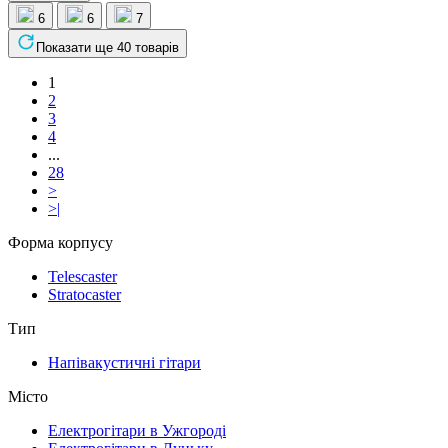
6
6
7
Показати ще 40 товарів
1
2
3
4
...
28
>
>|
Форма корпусу
Telescaster
Stratocaster
Тип
Напівакустичні гітари
Місто
Електрогітари в Ужгороді