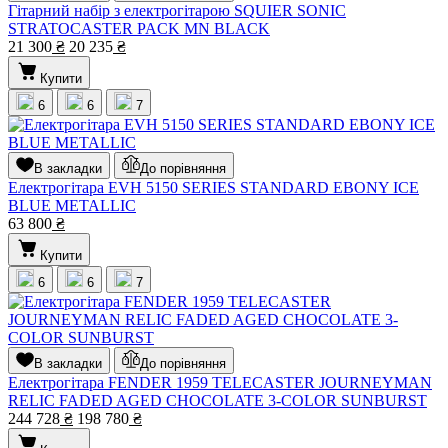
Гітарний набір з електрогітарою SQUIER SONIC
STRATOCASTER PACK MN BLACK
21 300
₴
20 235
₴
Купити
6
6
7
В закладки
До порівняння
Електрогітара EVH 5150 SERIES STANDARD EBONY ICE
BLUE METALLIC
63 800
₴
Купити
6
6
7
В закладки
До порівняння
Електрогітара FENDER 1959 TELECASTER JOURNEYMAN
RELIC FADED AGED CHOCOLATE 3-COLOR SUNBURST
244 728
₴
198 780
₴