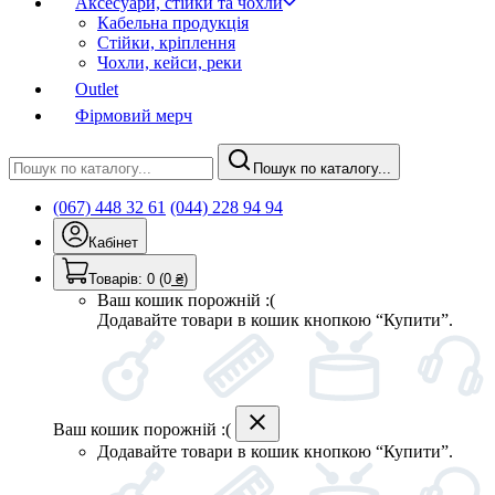
Аксесуари, стійки та чохли
Кабельна продукція
Стійки, кріплення
Чохли, кейси, реки
Outlet
Фірмовий мерч
Пошук по каталогу...
(067) 448 32 61
(044) 228 94 94
Кабінет
Товарів:
0
(0
₴
)
Ваш кошик порожній :(
Додавайте товари в кошик кнопкою “Купити”.
Ваш кошик порожній :(
Додавайте товари в кошик кнопкою “Купити”.