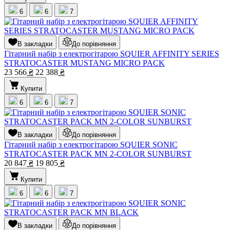
6
6
7
В закладки
До порівняння
Гітарний набір з електрогітарою SQUIER AFFINITY SERIES
STRATOCASTER MUSTANG MICRO PACK
23 566
₴
22 388
₴
Купити
6
6
7
В закладки
До порівняння
Гітарний набір з електрогітарою SQUIER SONIC
STRATOCASTER PACK MN 2-COLOR SUNBURST
20 847
₴
19 805
₴
Купити
6
6
7
В закладки
До порівняння