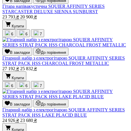
В закладки
До порівняння
Гітара напівакустична SQUIER AFFINITY SERIES
STARCASTER DELUXE SIENNA SUNBURST
23 793
₴
20 900
₴
Купити
6
6
7
В закладки
До порівняння
Гітарний набір з електрогітарою SQUIER AFFINITY SERIES
STRAT PACK HSS CHARCOAL FROST METALLIC
27 192
₴
25 832
₴
Купити
6
6
7
В закладки
До порівняння
Гітарний набір з електрогітарою SQUIER AFFINITY SERIES
STRAT PACK HSS LAKE PLACID BLUE
24 926
₴
23 680
₴
Купити