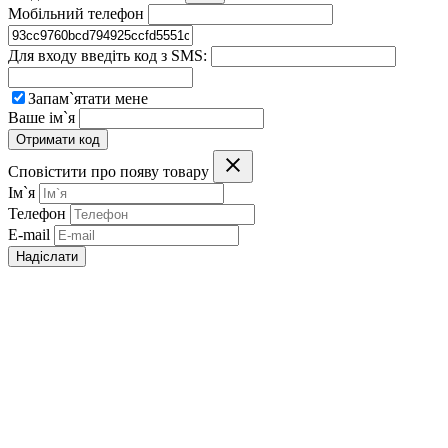
Мобільний телефон
Для входу введіть код з SMS:
Запам`ятати мене
Ваше ім`я
Отримати код
Сповістити про появу товару
Ім`я
Телефон
E-mail
Надіслати