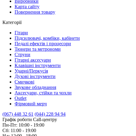
Виробники
Карта сайту
Повернення товару
Категорії
Гітари
Підсилювачі, комбіки, кабінети
Педалі ефектів і процесори
Тюнери та метрономи
Струни
Гітарні аксесуари
Клавішні інструменти
Ударні/Перкусія
Духові інструменти
Смичкові
Звукове обладнання
Аксесуари, стійки та чохли
Outlet
Фірмовий мерч
(067) 448 32 61
(044) 228 94 94
Графік роботи Call-центру
Пн-Пт: 10:00 - 19:00
Сб: 11:00 - 19:00
Нд: 12:00 - 18:00