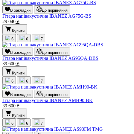
В закладки
До порівняння
Гітара напівакустична IBANEZ AG75G-BS
29 040
₴
Купити
6
6
7
В закладки
До порівняння
Гітара напівакустична IBANEZ AG95QA-DBS
39 600
₴
Купити
6
6
7
В закладки
До порівняння
Гітара напівакустична IBANEZ AMH90-BK
39 600
₴
Купити
6
6
7