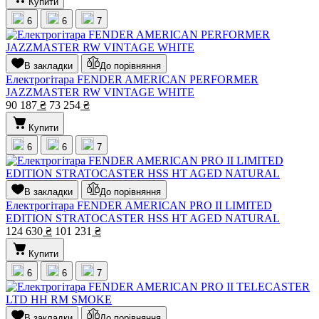
Купити
6
6
7
В закладки
До порівняння
Електрогітара FENDER AMERICAN PERFORMER
JAZZMASTER RW VINTAGE WHITE
90 187
₴
73 254
₴
Купити
6
6
7
В закладки
До порівняння
Електрогітара FENDER AMERICAN PRO II LIMITED
EDITION STRATOCASTER HSS HT AGED NATURAL
124 630
₴
101 231
₴
Купити
6
6
7
В закладки
До порівняння