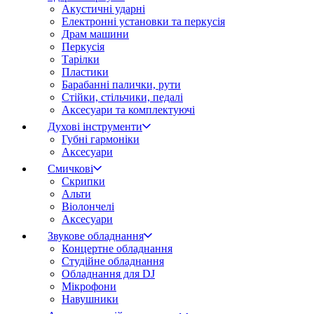
Акустичні ударні
Електронні установки та перкусія
Драм машини
Перкусія
Тарілки
Пластики
Барабанні палички, рути
Стійки, стільчики, педалі
Аксесуари та комплектуючі
Духові інструменти
Губні гармоніки
Аксесуари
Смичкові
Скрипки
Альти
Віолончелі
Аксесуари
Звукове обладнання
Концертне обладнання
Студійне обладнання
Обладнання для DJ
Мікрофони
Навушники