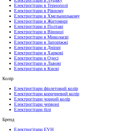
Електрогітари в Луцьку
Електрогітари в Тернополі
Електрогітари в Рівному
Електрогітари в Хмельницькому
Електрогітари в Житомирі
Електрогітари в Полтаві
Електрогітари в Вінниці
Електрогітари в Миколаєві
Електрогітари в Запоріжжі
Електрогітари в Дніпрі
Електрогітари в Харкові
Електрогітари в Одесі
Електрогітари в Львові
Електрогітари в Києві
Колір
Електрогітари фіолетовий колір
Електрогітари коричневий колір
Електрогітари чорний колір
Електрогітари червоні
Електрогітари білі
Бренд
Електрогітари EVH