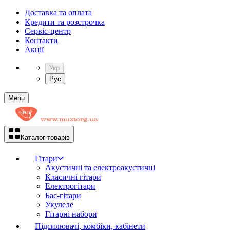
Доставка та оплата
Кредити та розстрочка
Сервіc-центр
Контакти
Акції
Укр
Рус
Menu
Каталог товарів
Гітари
Акустичні та електроакустичні
Класичні гітари
Електрогітари
Бас-гітари
Укулеле
Гітарні набори
Підсилювачі, комбіки, кабінети