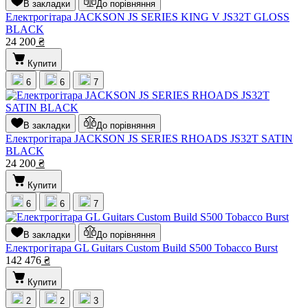
В закладки
До порівняння
Електрогітара JACKSON JS SERIES KING V JS32T GLOSS
BLACK
24 200
₴
Купити
6
6
7
В закладки
До порівняння
Електрогітара JACKSON JS SERIES RHOADS JS32T SATIN
BLACK
24 200
₴
Купити
6
6
7
В закладки
До порівняння
Електрогітара GL Guitars Custom Build S500 Tobacco Burst
142 476
₴
Купити
2
2
3