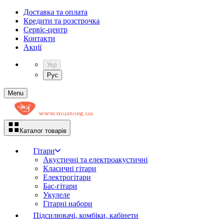
Доставка та оплата
Кредити та розстрочка
Сервіc-центр
Контакти
Акції
Укр
Рус
Menu
Каталог товарів
Гітари
Акустичні та електроакустичні
Класичні гітари
Електрогітари
Бас-гітари
Укулеле
Гітарні набори
Підсилювачі, комбіки, кабінети