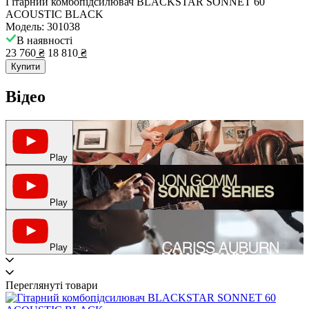
Гітарний комбопідсилювач BLACKSTAR SONNET 60
ACOUSTIC BLACK
Модель: 301038
В наявності
23 760
₴
18 810
₴
Купити
Відео
Play
Play
Play
Переглянуті товари