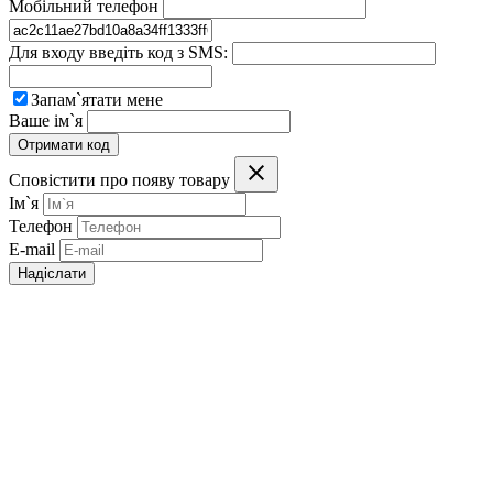
Мобільний телефон
Для входу введіть код з SMS:
Запам`ятати мене
Ваше ім`я
Отримати код
Сповістити про появу товару
Ім`я
Телефон
E-mail
Надіслати