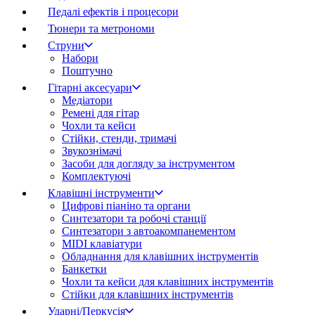
Педалі ефектів і процесори
Тюнери та метрономи
Струни
Набори
Поштучно
Гітарні аксесуари
Медіатори
Ремені для гітар
Чохли та кейси
Стійки, стенди, тримачі
Звукознімачі
Засоби для догляду за інструментом
Комплектуючі
Клавішні інструменти
Цифрові піаніно та органи
Синтезатори та робочі станції
Синтезатори з автоакомпанементом
MIDI клавіатури
Обладнання для клавішних інструментів
Банкетки
Чохли та кейси для клавішних інструментів
Стійки для клавішних інструментів
Ударні/Перкусія