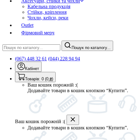
Аксесуари, стійки та чохли
Кабельна продукція
Стійки, кріплення
Чохли, кейси, реки
Outlet
Фірмовий мерч
Пошук по каталогу...
(067) 448 32 61
(044) 228 94 94
Кабінет
Товарів:
0
(0
₴
)
Ваш кошик порожній :(
Додавайте товари в кошик кнопкою “Купити”.
Ваш кошик порожній :(
Додавайте товари в кошик кнопкою “Купити”.