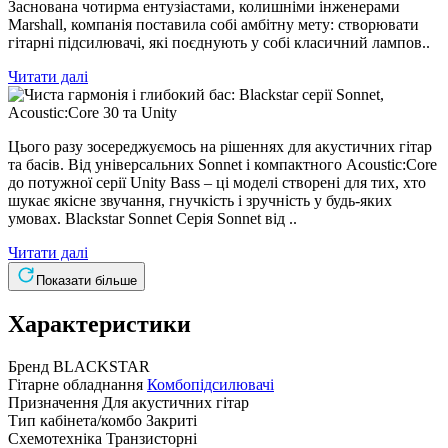
Заснована чотирма ентузіастами, колишніми інженерами
Marshall, компанія поставила собі амбітну мету: створювати
гітарні підсилювачі, які поєднують у собі класичний лампов..
Читати далі
Цього разу зосереджуємось на рішеннях для акустичних гітар
та басів. Від універсальних Sonnet і компактного Acoustic:Core
до потужної серії Unity Bass – ці моделі створені для тих, хто
шукає якісне звучання, гнучкість і зручність у будь-яких
умовах. Blackstar Sonnet Серія Sonnet від ..
Читати далі
Показати більше
Характеристики
Бренд
BLACKSTAR
Гітарне обладнання
Комбопідсилювачі
Призначення
Для акустичних гітар
Тип кабінета/комбо
Закриті
Схемотехніка
Транзисторні