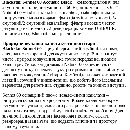
Blackstar Sonnet 60 Acoustic Black
– комбопідсилювач для
акустичної гітари, потужність – 60 Вт, динаміки – 1 х 6.5"
Natural 60 + твітер, кількість каналів 2, з мікрофонним та
інструментальним входами, функція зміни полярності, 3-
смуговий/2-смуговий еквалайзер, фільтр високих частот,
регулятор насиченості, 2 реверберації, виходи USB/XLR,
лінійний вхід, Bluetooth, колір – чорний.
Природне звучання вашої акустичної гітари
Blackstar Sonnet 60
– це універсальний комбопідсилювач,
спеціально створений для акустичних гітар. Він гарантує
чисте і природне звучання, яке точно передає всі нюанси
вашої гри. Унікальні динаміки Natural 60 забезпечують
детальну і чітку передачу звуку, розкриваючи всю глибину та
насиченість акустичної гітари. Комбопідсилювач компактний,
легкий і зручний у використанні, що робить його ідеальним
варіантом для репетицій, студійної роботи та живих виступів.
Sonnet 60 оснащений двома незалежними каналами –
інструментальним і мікрофонним. Кожен канал має окремі
регулятори гучності, еквалайзера та реверберації, що дозволяє
налаштувати звук під різні музичні стилі та уподобання. Для
зручності використання підсилювач пропонує ефекти
реверберації Hall і Plate, що додають глибини та простору
вашому звучанню.