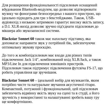
Для розширення функціональності підсилювач оснащений
вбудованим Bluetooth-модулем, що дозволяє відтворювати
музику чи фонограми безпосередньо з вашого пристрою, що
ідеально підходить для гри з бекстейджами. Також, USB-
аудіовихід з низькою затримкою гарантує високу якість запису,
а D.I. XLR-вихід дозволяє зручно під'єднати підсилювач до
мікшера або звукозаписної системи.
Blackstar Sonnet 60
також має нахильну підставку, яка
допомагає направити звук у потрібний бік, забезпечуючи
оптимальну звукову проєкцію.
До того ж комбопідсилювач має входи для різних типів
підключення: Jack 1/4", комбінований вхід XLR/Jack, а також
MP3/Line In для підключення зовнішніх пристроїв.
Підсилювач також підтримує підключення футсвіча FS-17, що
робить управління ще зручнішим.
Blackstar Sonnet 60
– ідеальний вибір для музикантів, яким
потрібно чисте та натуральне звучання акустичної гітари.
Компактний, потужний і функціональний, цей підсилювач
забезпечить відмінну якість звуку на сцені та в студії, а його
зручність у використанні та налаштуванні зробить вашу гру
ще комфортнішою.