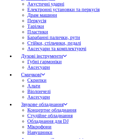
Акустичні ударні
Електронні установки та перкусія
Драм машини
Перкусія
Тарілки
Пластики
Барабанні палички, рути
Стійки, стільчики, педалі
Аксесуари та комплектуючі
Духові інструменти
Губні гармоніки
Аксесуари
Смичкові
Скрипки
Альти
Віолончелі
Аксесуари
Звукове обладнання
Концертне обладнання
Студійне обладнання
Обладнання для DJ
Мікрофони
Навушники