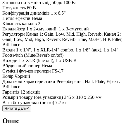
Загальна потужність
від 50 до 100 Вт
Потужність
60 Вт
Конфігурація динаміків
1 x 6.5"
Петля ефектів
Нема
Кількість каналів
2
Еквалайзер
1 x 2-смуговий, 1 x 3-смуговий
Регулятори
Канал 1: Gain, Low, Mid, High, Reverb; Канал 2:
Gain, Low, Mid, High, Reverb; Reverb Time, Master, H.P. Filter,
Brilliance
Входи
1 x 1/4", 1 x XLR-1/4" combo, 1 x 1/8" (aux), 1 x 1/4"
Footswitch (Mute/Reverb on/off)
Виходи
1 x XLR (line out), 1 x USB-B
Вбудований тюнер
Нема
Сумісні фут-контролери
FS-17
Колір
Чорний
Додаткові характеристики
Реверберація: Hall, Plate; Ефект:
Brilliance
Гарантія
12 місяців
Розміри товару (без упаковки)
345 x 310 x 250 мм
Вага без упаковки (нетто)
7.7 кг
Читати далі
Опис