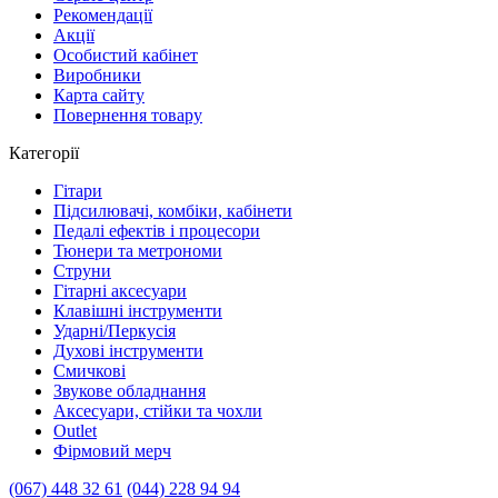
Рекомендації
Акції
Особистий кабінет
Виробники
Карта сайту
Повернення товару
Категорії
Гітари
Підсилювачі, комбіки, кабінети
Педалі ефектів і процесори
Тюнери та метрономи
Струни
Гітарні аксесуари
Клавішні інструменти
Ударні/Перкусія
Духові інструменти
Смичкові
Звукове обладнання
Аксесуари, стійки та чохли
Outlet
Фірмовий мерч
(067) 448 32 61
(044) 228 94 94