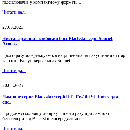
підсилювачів у компактному форматі. ..
Читати далі
27.05.2025
Чиста гармонія і глибокий бас: Blackstar серії Sonnet,
Acous..
Цього разу зосереджуємось на рішеннях для акустичних гітар
та басів. Від універсальних Sonnet і ..
Читати далі
20.05.2025
Лампове серце Blackstar: серії HT, TV-10 і St. James для
сце..
Продовжуємо нашу добірку – цього разу про лампові
бестселери від Blackstar. Зосереджуємос..
Читати далі