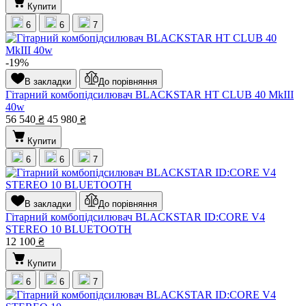
Купити
6
6
7
-19%
В закладки
До порівняння
Гітарний комбопідсилювач BLACKSTAR HT CLUB 40 MkIII
40w
56 540
₴
45 980
₴
Купити
6
6
7
В закладки
До порівняння
Гітарний комбопідсилювач BLACKSTAR ID:CORE V4
STEREO 10 BLUETOOTH
12 100
₴
Купити
6
6
7