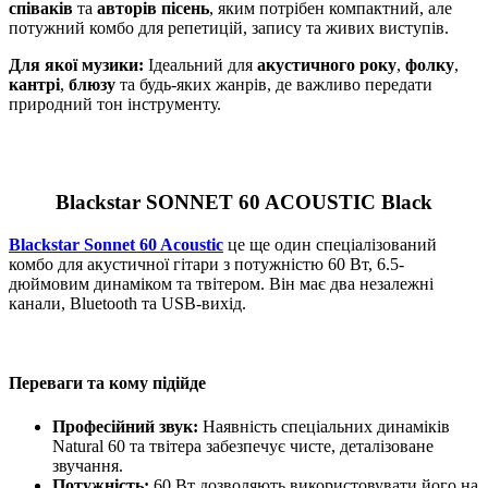
співаків
та
авторів пісень
, яким потрібен компактний, але
потужний комбо для репетицій, запису та живих виступів.
Для якої музики:
Ідеальний для
акустичного року
,
фолку
,
кантрі
,
блюзу
та будь-яких жанрів, де важливо передати
природний тон інструменту.
Blackstar SONNET 60 ACOUSTIC Black
Blackstar Sonnet 60 Acoustic
це ще один спеціалізований
комбо для акустичної гітари з потужністю 60 Вт, 6.5-
дюймовим динаміком та твітером. Він має два незалежні
канали, Bluetooth та USB-вихід.
Переваги та кому підійде
Професійний звук:
Наявність спеціальних динаміків
Natural 60 та твітера забезпечує чисте, деталізоване
звучання.
Потужність:
60 Вт дозволяють використовувати його на