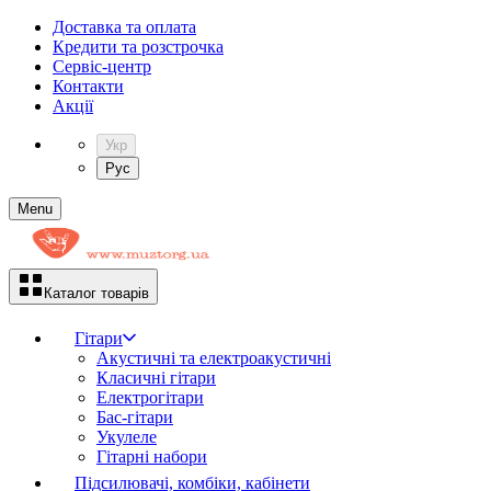
Доставка та оплата
Кредити та розстрочка
Сервіc-центр
Контакти
Акції
Укр
Рус
Menu
Каталог товарів
Гітари
Акустичні та електроакустичні
Класичні гітари
Електрогітари
Бас-гітари
Укулеле
Гітарні набори
Підсилювачі, комбіки, кабінети