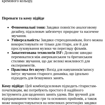
кремового кольору.
Переваги та кому підійде
Феноменальні тони:
Завдяки повністю аналоговому
дизайну, підсилювач забезпечує природне та насичене
звучання.
Універсальність:
Завдяки стереодинамікам, його можна
використовувати не тільки для гітари, але й для
прослуховування музики чи перегляду фільмів.
Запатентована технологія ISF:
Дозволяє швидко
перемикатися між американським та британським
стилями звучання, що дає великі можливості для
експериментів.
Практика без шуму:
Вихід для навушників/запису
імітує звучання гітарного динаміка, що ідеально
підходить для безшумних занять.
Кому підійде:
Цей комбопідсилювач підходить гітаристам-
початківцям, які потребують простого й надійного
інструмента для щоденних занять удома. Він зручний для
відпрацювання техніки гри та основних прийомів, а також
може використовуватися на невеликих репетиціях завдяки