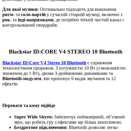
Для якої музики:
Оптимально підходить для виконання
ритм
- та
соло-партій
у сучасній гітарній музиці, включно з
рок
- та
інді-напрямками
, де потрібен чіткий чистий канал і
контрольований овердрайв.
Blackstar ID:CORE V4 STEREO 10 Bluetooth
Blackstar ID:Core V4 Stereo 10 Bluetooth
є справжнім
технологічним проривом. З потужністю 10 Вт (з можливістю
зниження до 1 Вт), двома 3-дюймовими динаміками та
Bluetooth-модулем
, він пропонує 6 видів звучання та 12
ефектів.
Переваги та кому підійде
Super Wide Stereo:
Забезпечує неймовірний, об’ємний
звук, що робить гру з ефектами ще більш захопливою.
Бездротове підключення:
Bluetooth дозволяє легко