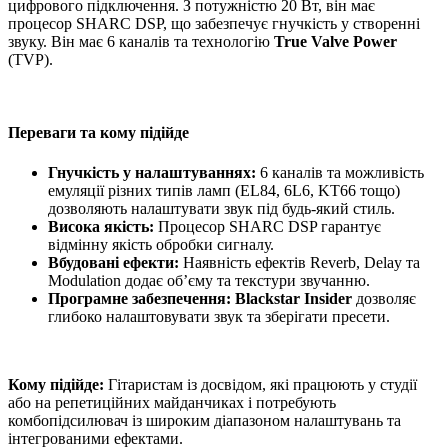
цифрового підключення. З потужністю 20 Вт, він має
процесор SHARC DSP, що забезпечує гнучкість у створенні
звуку. Він має 6 каналів та технологію
True Valve Power
(TVP).
Переваги та кому підійде
Гнучкість у налаштуваннях:
6 каналів та можливість
емуляції різних типів ламп (EL84, 6L6, KT66 тощо)
дозволяють налаштувати звук під будь-який стиль.
Висока якість:
Процесор SHARC DSP гарантує
відмінну якість обробки сигналу.
Вбудовані ефекти:
Наявність ефектів Reverb, Delay та
Modulation додає об’єму та текстури звучанню.
Програмне забезпечення:
Blackstar Insider
дозволяє
глибоко налаштовувати звук та зберігати пресети.
Кому підійде:
Гітаристам із досвідом, які працюють у студії
або на репетиційних майданчиках і потребують
комбопідсилювач із широким діапазоном налаштувань та
інтегрованими ефектами.