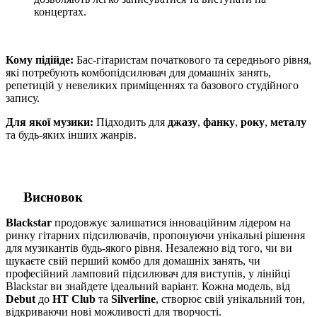
концертах.
Кому підійде:
Бас-гітаристам початкового та середнього рівня,
які потребують комбопідсилювач для домашніх занять,
репетицій у невеликих приміщеннях та базового студійного
запису.
Для якої музики:
Підходить для
джазу
,
фанку
,
року
,
металу
та будь-яких інших жанрів.
Висновок
Blackstar
продовжує залишатися інноваційним лідером на
ринку гітарних підсилювачів, пропонуючи унікальні рішення
для музикантів будь-якого рівня. Незалежно від того, чи ви
шукаєте свій перший комбо для домашніх занять, чи
професійний ламповий підсилювач для виступів, у лінійці
Blackstar ви знайдете ідеальний варіант. Кожна модель, від
Debut
до
HT Club
та
Silverline
, створює свій унікальний тон,
відкриваючи нові можливості для творчості.