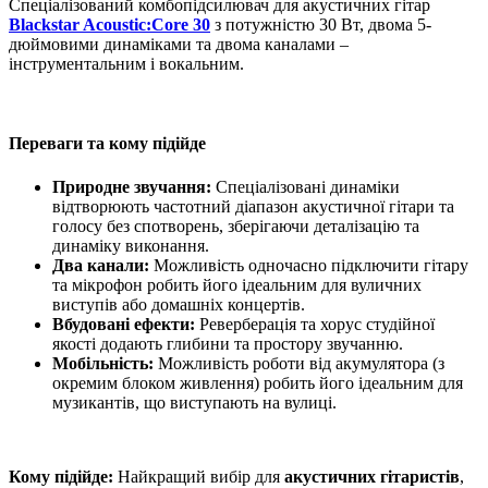
Спеціалізований комбопідсилювач для акустичних гітар
Blackstar Acoustic:Core 30
з потужністю 30 Вт, двома 5-
дюймовими динаміками та двома каналами –
інструментальним і вокальним.
Переваги та кому підійде
Природне звучання:
Спеціалізовані динаміки
відтворюють частотний діапазон акустичної гітари та
голосу без спотворень, зберігаючи деталізацію та
динаміку виконання.
Два канали:
Можливість одночасно підключити гітару
та мікрофон робить його ідеальним для вуличних
виступів або домашніх концертів.
Вбудовані ефекти:
Реверберація та хорус студійної
якості додають глибини та простору звучанню.
Мобільність:
Можливість роботи від акумулятора (з
окремим блоком живлення) робить його ідеальним для
музикантів, що виступають на вулиці.
Кому підійде:
Найкращий вибір для
акустичних гітаристів
,