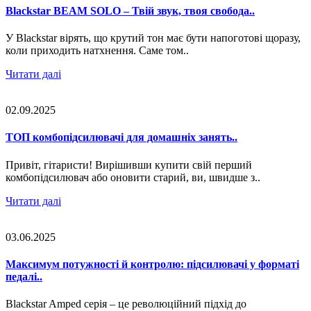
Blackstar BEAM SOLO – Твій звук, твоя свобода..
У Blackstar вірять, що крутий тон має бути напоготові щоразу,
коли приходить натхнення. Саме том..
Читати далі
02.09.2025
ТОП комбопідсилювачі для домашніх занять..
Привіт, гітаристи! Вирішивши купити свій перший
комбопідсилювач або оновити старий, ви, швидше з..
Читати далі
03.06.2025
Максимум потужності й контролю: підсилювачі у форматі
педалі..
Blackstar Amped серія – це революційний підхід до