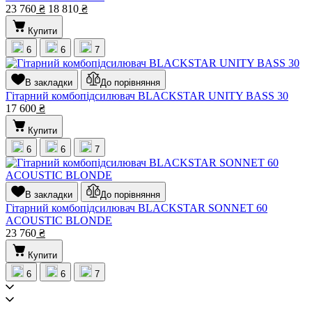
23 760
₴
18 810
₴
Купити
6
6
7
В закладки
До порівняння
Гітарний комбопідсилювач BLACKSTAR UNITY BASS 30
17 600
₴
Купити
6
6
7
В закладки
До порівняння
Гітарний комбопідсилювач BLACKSTAR SONNET 60
ACOUSTIC BLONDE
23 760
₴
Купити
6
6
7