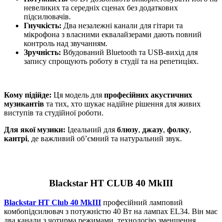
невеликих та середніх сценах без додаткових
підсилювачів.
Гнучкість:
Два незалежні канали для гітари та
мікрофона з власними еквалайзерами дають повний
контроль над звучанням.
Зручність:
Вбудований Bluetooth та USB-вихід для
запису спрощують роботу в студії та на репетиціях.
Кому підійде:
Ця модель для
професійних акустичних
музикантів
та тих, хто шукає надійне рішення для живих
виступів та студійної роботи.
Для якої музики:
Ідеальний для
блюзу
,
джазу
,
фолку
,
кантрі
, де важливий об’ємний та натуральний звук.
Blackstar HT CLUB 40 MkIII
Blackstar HT Club 40 MkIII
професійний ламповий
комбопідсилювач з потужністю 40 Вт на лампах EL34. Він має
два канали з чотирма режимами, технологію зменшення