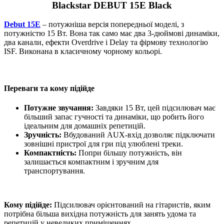
Blackstar DEBUT 15E Black
Debut 15E
– потужніша версія попередньої моделі, з
потужністю 15 Вт. Вона так само має два 3-дюймові динаміки,
два канали, ефекти Overdrive і Delay та фірмову технологію
ISF. Виконана в класичному чорному кольорі.
Переваги та кому підійде
Потужне звучання:
Завдяки 15 Вт, цей підсилювач має
більший запас гучності та динаміки, що робить його
ідеальним для домашніх репетицій.
Зручність:
Вбудований AUX-вхід дозволяє підключати
зовнішні пристрої для гри під улюблені треки.
Компактність:
Попри більшу потужність, він
залишається компактним і зручним для
транспортування.
Кому підійде:
Підсилювач орієнтований на гітаристів, яким
потрібна більша вихідна потужність для занять удома та
репетицій у невеликих приміщеннях.