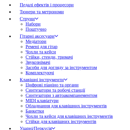
Педалі ефектів і процесори
Тюнери та метрономи
Струни
Набори
Поштучно
Гітарні аксесуари
Медіатори
Ремені для гітар
Чохли та кейси
Стійки, стенди, тримачі
Звукознімачі
Засоби для догляду за інструментом
Комплектуючі
Клавішні інструменти
Цифрові піаніно та органи
Синтезатори та робочі станції
Синтезатори з автоакомпанементом
MIDI клавіатури
Обладнання для клавішних інструментів
Банкетки
Чохли та кейси для клавішних інструментів
Стійки для клавішних інструментів
Ударні/Перкусія