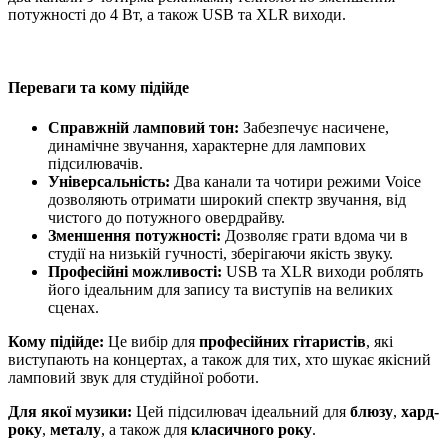
потужності до 4 Вт, а також USB та XLR виходи.
Переваги та кому підійде
Справжній ламповий тон:
Забезпечує насичене,
динамічне звучання, характерне для лампових
підсилювачів.
Універсальність:
Два канали та чотири режими Voice
дозволяють отримати широкий спектр звучання, від
чистого до потужного овердрайву.
Зменшення потужності:
Дозволяє грати вдома чи в
студії на низькій гучності, зберігаючи якість звуку.
Професійні можливості:
USB та XLR виходи роблять
його ідеальним для запису та виступів на великих
сценах.
Кому підійде:
Це вибір для
професійних гітаристів
, які
виступають на концертах, а також для тих, хто шукає якісний
ламповий звук для студійної роботи.
Для якої музики:
Цей підсилювач ідеальний для
блюзу
,
хард-
року
,
металу
, а також для
класичного року
.