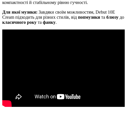
компактності й стабільному рівню гучності.
Для якої музики:
Завдяки своїм можливостям, Debut 10E
Cream підходить для різних стилів, від
попмузики
та
блюзу
до
класичного року
та
фанку
.