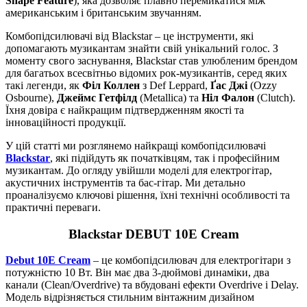
Shape Feature
), яка дозволяє плавно перемикатися між
американським і британським звучанням.
Комбопідсилювачі від Blackstar – це інструменти, які
допомагають музикантам знайти свій унікальний голос. З
моменту свого заснування, Blackstar став улюбленим брендом
для багатьох всесвітньо відомих рок-музикантів, серед яких
такі легенди, як
Філ Коллен
з Def Leppard,
Ґас Джі
(Ozzy
Osbourne),
Джеймс Гетфілд
(Metallica) та
Ніл Фалон
(Clutch).
Їхня довіра є найкращим підтвердженням якості та
інноваційності продукції.
У цій статті ми розглянемо найкращі комбопідсилювачі
Blackstar
, які підійдуть як початківцям, так і професійним
музикантам. До огляду увійшли моделі для електрогітар,
акустичних інструментів та бас-гітар. Ми детально
проаналізуємо ключові рішення, їхні технічні особливості та
практичні переваги.
Blackstar DEBUT 10E Cream
Debut 10E Cream
– це комбопідсилювач для електрогітари з
потужністю 10 Вт. Він має два 3-дюймові динаміки, два
канали (Clean/Overdrive) та вбудовані ефекти Overdrive і Delay.
Модель відрізняється стильним вінтажним дизайном