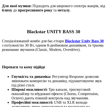
Для якої музики:
Підходить для широкого спектра жанрів, від
блюзу
до
прогресивного року
та
металу
.
Blackstar UNITY BASS 30
Спеціалізований комбо для бас-гітари
Blackstar Unity Bass 30
з потужністю 30 Вт, одним 8-дюймовим динаміком, та трьома
режимами звучання (Classic, Modern, Overdrive).
Переваги та кому підійде
Гнучкість та динаміка:
Регулятор Response дозволяє
змінювати компресію та динаміку, підлаштовуючи звук
під різні стилі.
Широкі можливості:
Три канали, трисмуговий
еквалайзер та вбудовані ефекти (Chorus, Compression,
Octave) дають повний контроль над звучанням.
Професійні можливості:
USB та XLR виходи
дозволяють легко записуватися та виступати на