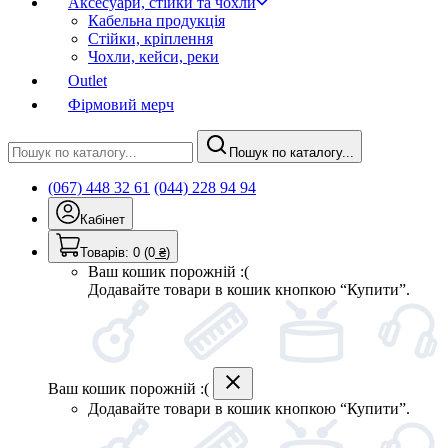
Аксесуари, стійки та чохли
Кабельна продукція
Стійки, кріплення
Чохли, кейси, реки
Outlet
Фірмовий мерч
Пошук по каталогу...
(067) 448 32 61
(044) 228 94 94
Кабінет
Товарів:
0
(0
₴
)
Ваш кошик порожній :(
Додавайте товари в кошик кнопкою “Купити”.
Ваш кошик порожній :(
Додавайте товари в кошик кнопкою “Купити”.