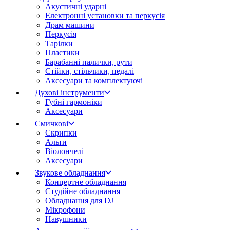
Акустичні ударні
Електронні установки та перкусія
Драм машини
Перкусія
Тарілки
Пластики
Барабанні палички, рути
Стійки, стільчики, педалі
Аксесуари та комплектуючі
Духові інструменти
Губні гармоніки
Аксесуари
Смичкові
Скрипки
Альти
Віолончелі
Аксесуари
Звукове обладнання
Концертне обладнання
Студійне обладнання
Обладнання для DJ
Мікрофони
Навушники