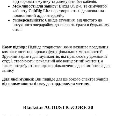
відтворювати музику та джемувати без кабелів.
Можливості для запису:
Вихід USB-C та симулятор
кабінету
CabRig Lite
перетворюють підсилювач на
повноцінний аудіоінтерфейс.
Універсальність:
6 видів звучання, від чистого до
потужного овердрайву, дозволяють грати в будь-якому
стилі.
Кому підійде:
Підійде гітаристам, яким важливе поєднання
компактності та широких функціональних можливостей.
Зручний варіант для музикантів, які працюють у домашній
студії, створюють навчальний або концертний контент, а
також потребують швидкого підключення до комп’ютера для
запису.
Для якої музики:
Він підійде для широкого спектра жанрів,
від
попмузики
та
блюзу
до
хард-року
та
металу
.
Blackstar ACOUSTIC:CORE 30