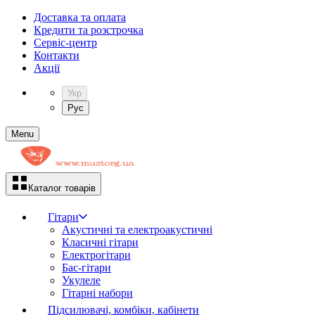
Доставка та оплата
Кредити та розстрочка
Сервіc-центр
Контакти
Акції
Укр
Рус
Menu
Каталог товарів
Гітари
Акустичні та електроакустичні
Класичні гітари
Електрогітари
Бас-гітари
Укулеле
Гітарні набори
Підсилювачі, комбіки, кабінети