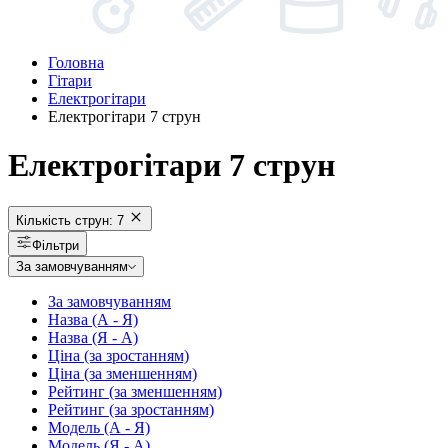
Головна
Гітари
Електрогітари
Електрогітари 7 струн
Електрогітари 7 струн
Кількість струн:
7
Фільтри
За замовчуванням
За замовчуванням
Назва (А - Я)
Назва (Я - А)
Ціна (за зростанням)
Ціна (за зменшенням)
Рейтинг (за зменшенням)
Рейтинг (за зростанням)
Модель (А - Я)
Модель (Я - А)