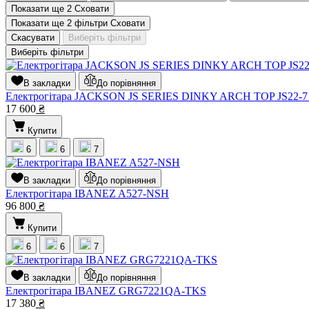
Показати ще 2
Сховати
Показати ще 2 фільтри
Сховати
Скасувати
Виберіть фільтри
Виберіть фільтри
В закладки
До порівняння
Електрогітара JACKSON JS SERIES DINKY ARCH TOP JS22
17 600
₴
Купити
6
6
7
В закладки
До порівняння
Електрогітара IBANEZ A527-NSH
96 800
₴
Купити
6
6
7
В закладки
До порівняння
Електрогітара IBANEZ GRG7221QA-TKS
17 380
₴