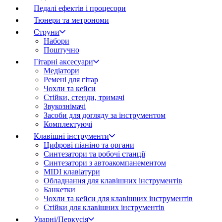
Педалі ефектів і процесори
Тюнери та метрономи
Струни
Набори
Поштучно
Гітарні аксесуари
Медіатори
Ремені для гітар
Чохли та кейси
Стійки, стенди, тримачі
Звукознімачі
Засоби для догляду за інструментом
Комплектуючі
Клавішні інструменти
Цифрові піаніно та органи
Синтезатори та робочі станції
Синтезатори з автоакомпанементом
MIDI клавіатури
Обладнання для клавішних інструментів
Банкетки
Чохли та кейси для клавішних інструментів
Стійки для клавішних інструментів
Ударні/Перкусія