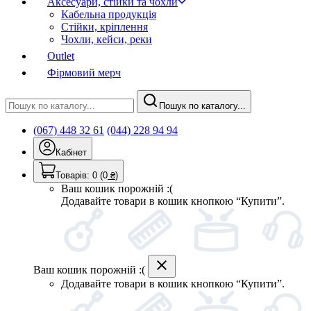
Аксесуари, стійки та чохли
Кабельна продукція
Стійки, кріплення
Чохли, кейси, реки
Outlet
Фірмовий мерч
Пошук по каталогу...
(067) 448 32 61
(044) 228 94 94
Кабінет
Товарів:
0
(0
₴
)
Ваш кошик порожній :(
Додавайте товари в кошик кнопкою “Купити”.
Ваш кошик порожній :(
Додавайте товари в кошик кнопкою “Купити”.