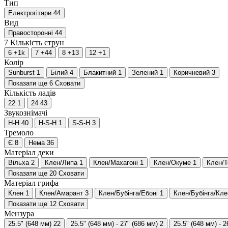
Тип
Електрогітари
44
Вид
Правосторонні
44
7
Кількість струн
6
+1
k
7
+44
8
+13
12
+1
Колір
Sunburst
1
Білий
4
Блакитний
1
Зелений
1
Коричневий
3
Показати ще 6
Сховати
Кількість ладів
22
1
24
43
Звукознімачі
H-H
40
H-S-H
1
S-S-H
3
Тремоло
Є
8
Нема
36
Матеріал деки
Вільха
2
Клен/Липа
1
Клен/Махагоні
1
Клен/Окуме
1
Клен/Т
Показати ще 20
Сховати
Матеріал грифа
Клен
1
Клен/Амарант
3
Клен/Бубінга/Ебоні
1
Клен/Бубінга/Кле
Показати ще 12
Сховати
Мензура
25.5" (648 мм)
22
25.5" (648 мм) - 27" (686 мм)
2
25.5" (648 мм) - 2