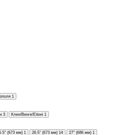
ополя
1
н
3
Клен/Венге/Ебоні
1
6.5" (673 мм)
1
26.5" (673 мм)
14
27" (686 мм)
1