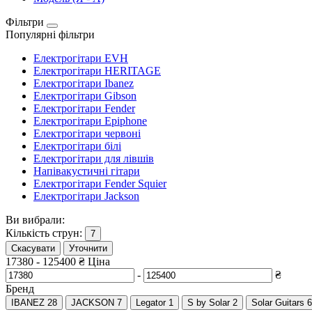
Фільтри
Популярні фільтри
Електрогітари EVH
Електрогітари HERITAGE
Електрогітари Ibanez
Електрогітари Gibson
Електрогітари Fender
Електрогітари Epiphone
Електрогітари червоні
Електрогітари білі
Електрогітари для лівшів
Напівакустичні гітари
Електрогітари Fender Squier
Електрогітари Jackson
Ви вибрали:
Кількість струн:
7
Скасувати
Уточнити
17380
-
125400
₴
Ціна
-
₴
Бренд
IBANEZ
28
JACKSON
7
Legator
1
S by Solar
2
Solar Guitars
6