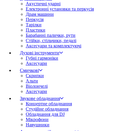
Акустичні ударні
Електронні установки та перкусія
Драм машини
Перкусія
Тарілки
Пластики
Барабанні палички, рути
Стійки, стільчики, педалі
Аксесуари та комплектуючі
Духові інструменти
Губні гармоніки
Аксесуари
Смичкові
Скрипки
Альти
Віолончелі
Аксесуари
Звукове обладнання
Концертне обладнання
Студійне обладнання
Обладнання для DJ
Мікрофони
Навушники