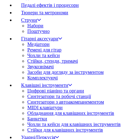
Педалі ефектів і процесори
Тюнери та метрономи
Струни
Набори
Поштучно
Гітарні аксесуари
Медіатори
Ремені для гітар
Чохли та кейси
Стійки, стенди, тримачі
Звукознімачі
Засоби для догляду за інструментом
Комплектуючі
Клавішні інструменти
Цифрові піаніно та органи
Синтезатори та робочі станції
Синтезатори з автоакомпанементом
MIDI клавіатури
Обладнання для клавішних інструментів
Банкетки
Чохли та кейси для клавішних інструментів
Стійки для клавішних інструментів
Ударні/Перкусія