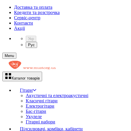
Доставка та оплата
Кредити та розстрочка
Сервіc-центр
Контакти
Акції
Укр
Рус
Menu
Каталог товарів
Гітари
Акустичні та електроакустичні
Класичні гітари
Електрогітари
Бас-гітари
Укулеле
Гітарні набори
Підсилювачі, комбіки, кабінети