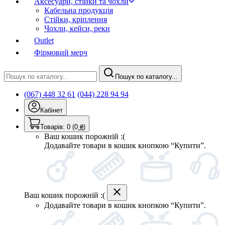
Аксесуари, стійки та чохли
Кабельна продукція
Стійки, кріплення
Чохли, кейси, реки
Outlet
Фірмовий мерч
Пошук по каталогу...
(067) 448 32 61
(044) 228 94 94
Кабінет
Товарів:
0
(0
₴
)
Ваш кошик порожній :(
Додавайте товари в кошик кнопкою “Купити”.
Ваш кошик порожній :(
Додавайте товари в кошик кнопкою “Купити”.