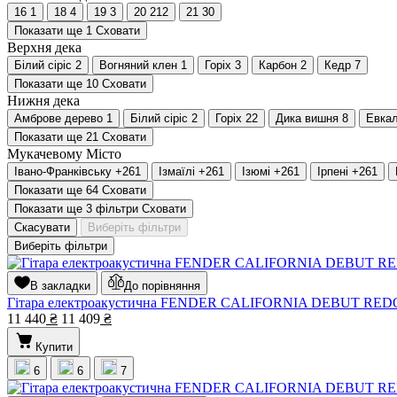
16
1
18
4
19
3
20
212
21
30
Показати ще 1
Сховати
Верхня дека
Білий сіріс
2
Вогняний клен
1
Горіх
3
Карбон
2
Кедр
7
Показати ще 10
Сховати
Нижня дека
Амброве дерево
1
Білий сіріс
2
Горіх
22
Дика вишня
8
Евкал
Показати ще 21
Сховати
Мукачевому
Місто
Івано-Франківську
+261
Ізмаїлі
+261
Ізюмі
+261
Ірпені
+261
Показати ще 64
Сховати
Показати ще 3 фільтри
Сховати
Скасувати
Виберіть фільтри
Виберіть фільтри
В закладки
До порівняння
Гітара електроакустична FENDER CALIFORNIA DEBUT R
11 440
₴
11 409
₴
Купити
6
6
7