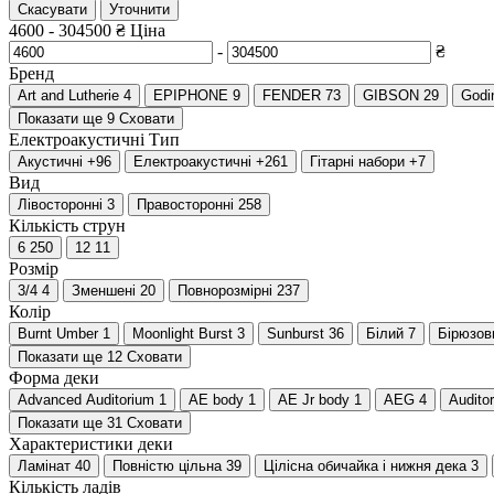
Скасувати
Уточнити
4600
-
304500
₴
Ціна
-
₴
Бренд
Art and Lutherie
4
EPIPHONE
9
FENDER
73
GIBSON
29
Godi
Показати ще 9
Сховати
Електроакустичні
Тип
Акустичні
+96
Електроакустичні
+261
Гітарні набори
+7
Вид
Лівосторонні
3
Правосторонні
258
Кількість струн
6
250
12
11
Розмір
3/4
4
Зменшені
20
Повнорозмірні
237
Колір
Burnt Umber
1
Moonlight Burst
3
Sunburst
36
Білий
7
Бірюзов
Показати ще 12
Сховати
Форма деки
Advanced Auditorium
1
AE body
1
AE Jr body
1
AEG
4
Audito
Показати ще 31
Сховати
Характеристики деки
Ламінат
40
Повністю цільна
39
Цілісна обичайка і нижня дека
3
Кількість ладів