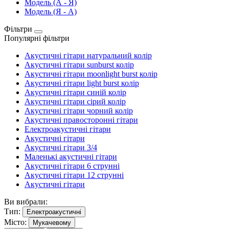
Модель (А - Я)
Модель (Я - А)
Фільтри
Популярні фільтри
Акустичні гітари натуральний колір
Акустичні гітари sunburst колір
Акустичні гітари moonlight burst колір
Акустичні гітари light burst колір
Акустичні гітари синій колір
Акустичні гітари сірий колір
Акустичні гітари чорний колір
Акустичні правосторонні гітари
Електроакустичні гітари
Акустичні гітари
Акустичні гітари 3/4
Маленькі акустичні гітари
Акустичні гітари 6 струнні
Акустичні гітари 12 струнні
Акустичні гітари
Ви вибрали:
Тип:
Електроакустичні
Місто:
Мукачевому