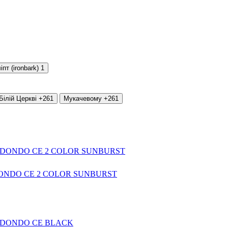
іпт (ironbark)
1
Білій Церкві
+261
Мукачевому
+261
EDONDO CE 2 COLOR SUNBURST