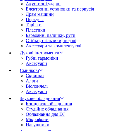
Акустичні ударні
Електронні установки та перкусія
Драм машини
Перкусія
Тарілки
Пластики
Барабанні палички, рути
Стійки, стільчики, педалі
Аксесуари та комплектуючі
Духові інструменти
Губні гармоніки
Аксесуари
Смичкові
Скрипки
Альти
Віолончелі
Аксесуари
Звукове обладнання
Концертне обладнання
Студійне обладнання
Обладнання для DJ
Мікрофони
Навушники