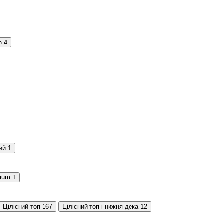
n
4
ий
1
rium
1
Цілісний топ
167
Цілісний топ і нижня дека
12