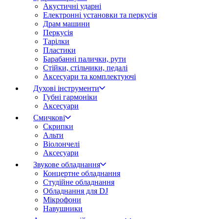
Акустичні ударні
Електронні установки та перкусія
Драм машини
Перкусія
Тарілки
Пластики
Барабанні палички, рути
Стійки, стільчики, педалі
Аксесуари та комплектуючі
Духові інструменти
Губні гармоніки
Аксесуари
Смичкові
Скрипки
Альти
Віолончелі
Аксесуари
Звукове обладнання
Концертне обладнання
Студійне обладнання
Обладнання для DJ
Мікрофони
Навушники