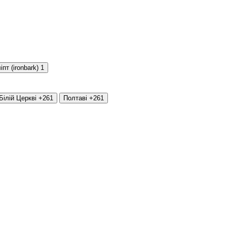
іпт (ironbark)
1
Білій Церкві
+261
Полтаві
+261