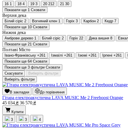
16
1
18
4
19
3
20
212
21
30
Показати ще 1
Сховати
Верхня дека
Білий сіріс
2
Вогняний клен
1
Горіх
3
Карбон
2
Кедр
7
Показати ще 10
Сховати
Нижня дека
Амброве дерево
1
Білий сіріс
2
Горіх
22
Дика вишня
8
Евкал
Показати ще 21
Сховати
Полтаві
Місто
Івано-Франківську
+261
Ізмаїлі
+261
Ізюмі
+261
Ірпені
+261
Показати ще 64
Сховати
Показати ще 3 фільтри
Сховати
Скасувати
Виберіть фільтри
Виберіть фільтри
В закладки
До порівняння
Гітара електроакустична LAVA MUSIC Me 2 Freeboost Orange
45 034
₴
36 570
₴
Купити
3
3
4