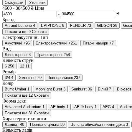
Скасувати
Уточнити
4600
-
304500
₴
Ціна
-
₴
Бренд
Art and Lutherie
4
EPIPHONE
9
FENDER
73
GIBSON
29
Godi
Показати ще 9
Сховати
Електроакустичні
Тип
Акустичні
+96
Електроакустичні
+261
Гітарні набори
+7
Вид
Лівосторонні
3
Правосторонні
258
Кількість струн
6
250
12
11
Розмір
3/4
4
Зменшені
20
Повнорозмірні
237
Колір
Burnt Umber
1
Moonlight Burst
3
Sunburst
36
Білий
7
Бірюзов
Показати ще 12
Сховати
Форма деки
Advanced Auditorium
1
AE body
1
AE Jr body
1
AEG
4
Audito
Показати ще 31
Сховати
Характеристики деки
Ламінат
40
Повністю цільна
39
Цілісна обичайка і нижня дека
3
Кількість ладів