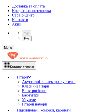
Доставка та оплата
Кредити та розстрочка
Сервіc-центр
Контакти
Акції
Укр
Рус
Menu
Каталог товарів
Гітари
Акустичні та електроакустичні
Класичні гітари
Електрогітари
Бас-гітари
Укулеле
Гітарні набори
Підсилювачі, комбіки, кабінети