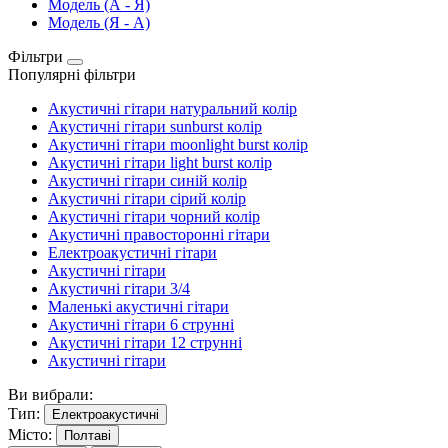
Модель (А - Я)
Модель (Я - А)
Фільтри
Популярні фільтри
Акустичні гітари натуральний колір
Акустичні гітари sunburst колір
Акустичні гітари moonlight burst колір
Акустичні гітари light burst колір
Акустичні гітари синій колір
Акустичні гітари сірий колір
Акустичні гітари чорний колір
Акустичні правосторонні гітари
Електроакустичні гітари
Акустичні гітари
Акустичні гітари 3/4
Маленькі акустичні гітари
Акустичні гітари 6 струнні
Акустичні гітари 12 струнні
Акустичні гітари
Ви вибрали:
Тип:
Електроакустичні
Місто:
Полтаві