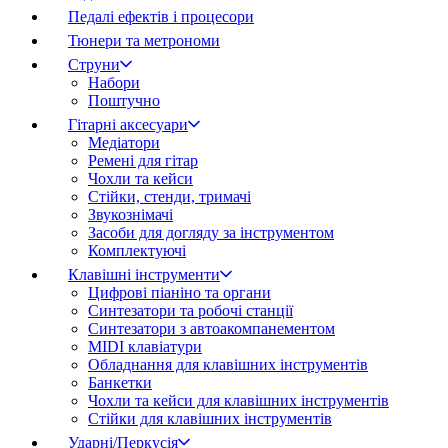
Педалі ефектів і процесори
Тюнери та метрономи
Струни
Набори
Поштучно
Гітарні аксесуари
Медіатори
Ремені для гітар
Чохли та кейси
Стійки, стенди, тримачі
Звукознімачі
Засоби для догляду за інструментом
Комплектуючі
Клавішні інструменти
Цифрові піаніно та органи
Синтезатори та робочі станції
Синтезатори з автоакомпанементом
MIDI клавіатури
Обладнання для клавішних інструментів
Банкетки
Чохли та кейси для клавішних інструментів
Стійки для клавішних інструментів
Ударні/Перкусія