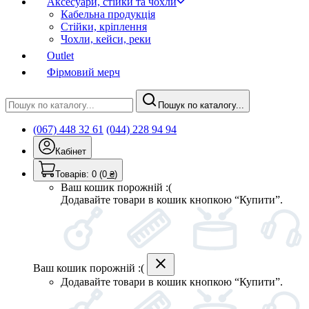
Аксесуари, стійки та чохли
Кабельна продукція
Стійки, кріплення
Чохли, кейси, реки
Outlet
Фірмовий мерч
Пошук по каталогу...
(067) 448 32 61
(044) 228 94 94
Кабінет
Товарів:
0
(0
₴
)
Ваш кошик порожній :(
Додавайте товари в кошик кнопкою “Купити”.
Ваш кошик порожній :(
Додавайте товари в кошик кнопкою “Купити”.