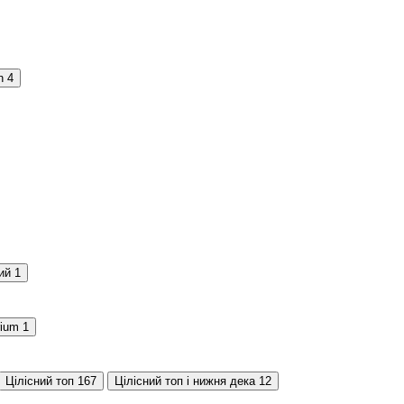
n
4
ий
1
rium
1
Цілісний топ
167
Цілісний топ і нижня дека
12