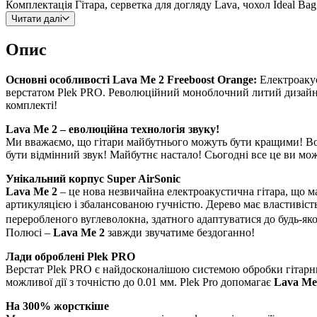
Комплектація
Гітара, серветка для догляду Lava, чохол Ideal Ba
Читати далі
Опис
Основні особливості Lava Me 2 Freeboost Orange:
Електроакус
верстатом Plek PRO. Революційний моноблочний литий дизайн. Зв
комплекті!
Lava Me 2 – еволюційна технологія звуку!
Ми вважаємо, що гітари майбутнього можуть бути кращими! Во
бути відмінний звук! Майбутнє настало! Сьогодні все це ви м
Унікальний корпус Super AirSonic
Lava Me 2
– це нова незвичайна електроакустична гітара, що 
артикуляцією і збалансованою гучністю. Дерево має властивість
переробленого вуглеволокна, здатного адаптуватися до будь-яко
Полюсі –
Lava Me 2
завжди звучатиме бездоганно!
Лади оброблені Plek PRO
Верстат Plek PRO є найдосконалішою системою обробки гітарних 
можливої дії з точністю до 0.01 мм. Plek Pro допомагає
Lava Me
На 300% жорсткіше