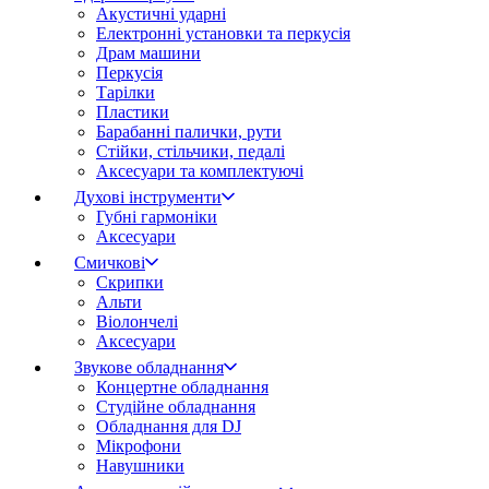
Акустичні ударні
Електронні установки та перкусія
Драм машини
Перкусія
Тарілки
Пластики
Барабанні палички, рути
Стійки, стільчики, педалі
Аксесуари та комплектуючі
Духові інструменти
Губні гармоніки
Аксесуари
Смичкові
Скрипки
Альти
Віолончелі
Аксесуари
Звукове обладнання
Концертне обладнання
Студійне обладнання
Обладнання для DJ
Мікрофони
Навушники