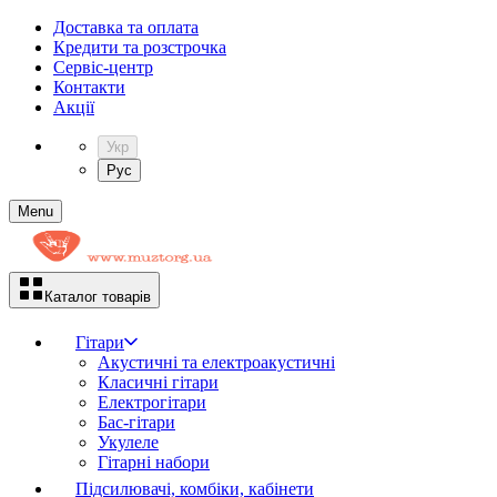
Доставка та оплата
Кредити та розстрочка
Сервіc-центр
Контакти
Акції
Укр
Рус
Menu
Каталог товарів
Гітари
Акустичні та електроакустичні
Класичні гітари
Електрогітари
Бас-гітари
Укулеле
Гітарні набори
Підсилювачі, комбіки, кабінети