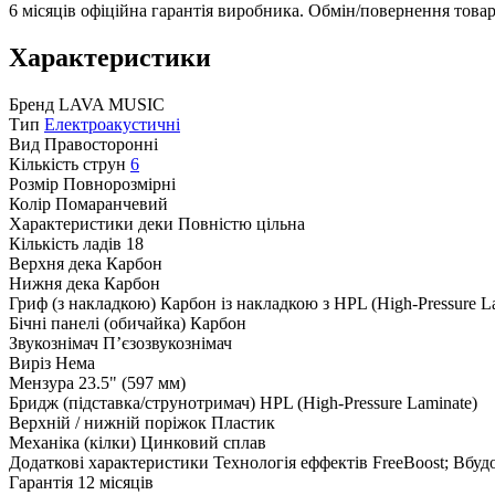
6 місяців офіційна гарантія виробника. Обмін/повернення товар
Характеристики
Бренд
LAVA MUSIC
Тип
Електроакустичні
Вид
Правосторонні
Кількість струн
6
Розмір
Повнорозмірні
Колір
Помаранчевий
Характеристики деки
Повністю цільна
Кількість ладів
18
Верхня дека
Карбон
Нижня дека
Карбон
Гриф (з накладкою)
Карбон із накладкою з HPL (High-Pressure L
Бічні панелі (обичайка)
Карбон
Звукознімач
П’єзозвукознімач
Виріз
Нема
Мензура
23.5" (597 мм)
Бридж (підставка/струнотримач)
HPL (High-Pressure Laminate)
Верхній / нижній поріжок
Пластик
Механіка (кілки)
Цинковий сплав
Додаткові характеристики
Технологія еффектів FreeBoost; Вбуд
Гарантія
12 місяців