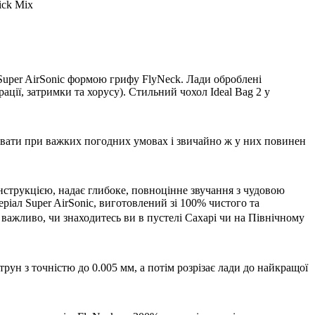
ick Mix
Super AirSonic формою грифу FlyNeck. Лади оброблені
ції, затримки та хорусу). Стильний чохол Ideal Bag 2 у
вати при важких погодних умовах і звичайно ж у них повинен
нструкцією, надає глибоке, повноцінне звучання з чудовою
ріал Super AirSonic, виготовлений зі 100% чистого та
 важливо, чи знаходитесь ви в пустелі Сахарі чи на Північному
рун з точністю до 0.005 мм, а потім розрізає лади до найкращої