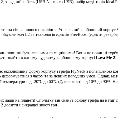
g 2, зарядний кабель (USB A – micro USB), набір медіаторів Ideal P
тична гітара нового покоління. Унікальний карбоновий корпус 
укознімач L2 та технологія ефектів FreeBoost (ефекти ревербера
ни повинні бути легшими та міцнішими! Вони не повинні турбу
ожете знайти в одному чудовому карбоновому корпусі
Lava Me 2
!
має ексклюзивну форму корпусу і грифа FlyNeck з полегшеною ко
 деформуватися з часом та за певних погодних умов. Однак, мате
ї температури від -20℃ до 60℃ (!), вологості від 10% до 90%. Не
ладів на планеті! Спочатку він сканує основу грифа на натяг ст
 2
досягти найкращої якості гри!