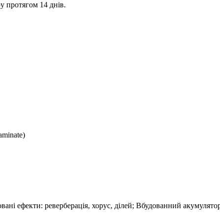
у протягом 14 днів.
aminate)
овані ефекти: реверберація, хорус, ділей; Вбудованний акумулятор