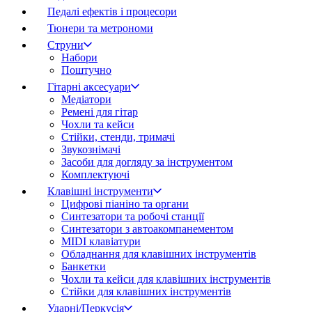
Педалі ефектів і процесори
Тюнери та метрономи
Струни
Набори
Поштучно
Гітарні аксесуари
Медіатори
Ремені для гітар
Чохли та кейси
Стійки, стенди, тримачі
Звукознімачі
Засоби для догляду за інструментом
Комплектуючі
Клавішні інструменти
Цифрові піаніно та органи
Синтезатори та робочі станції
Синтезатори з автоакомпанементом
MIDI клавіатури
Обладнання для клавішних інструментів
Банкетки
Чохли та кейси для клавішних інструментів
Стійки для клавішних інструментів
Ударні/Перкусія