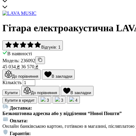
Гітара електроакустична LAV
Відгуків: 1
В наявності
Модель: 236092
45 034
₴
36 570
₴
До порівняння
В закладки
Кількість
Купити
До порівняння
В закладки
Купити в кредит
3
3
4
Доставка:
Безкоштовна адресна або у відділення “Нової Пошти”
Оплата:
Онлайн банківською картою, готівкою в магазині, післяплатою 
Гарантія: