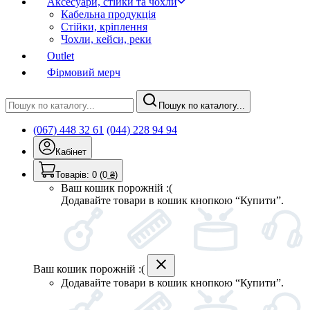
Аксесуари, стійки та чохли
Кабельна продукція
Стійки, кріплення
Чохли, кейси, реки
Outlet
Фірмовий мерч
Пошук по каталогу...
(067) 448 32 61
(044) 228 94 94
Кабінет
Товарів:
0
(0
₴
)
Ваш кошик порожній :(
Додавайте товари в кошик кнопкою “Купити”.
Ваш кошик порожній :(
Додавайте товари в кошик кнопкою “Купити”.