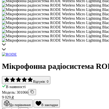
Мікрофонна радіосистема RODE
Відгуків: 0
В наявності
Модель: 301066
9 029
₴
До порівняння
В закладки