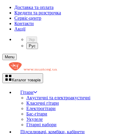
Доставка та оплата
Кредити та розстрочка
Сервіc-центр
Контакти
Акції
Укр
Рус
Menu
Каталог товарів
Гітари
Акустичні та електроакустичні
Класичні гітари
Електрогітари
Бас-гітари
Укулеле
Гітарні набори
Підсилювачі, комбіки, кабінети