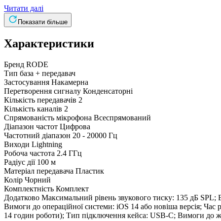
Читати далі
Показати більше
Характеристики
Бренд
RODE
Тип
база + передавач
Застосування
Накамерна
Перетворення сигналу
Конденсаторні
Кількість передавачів
2
Кількість каналів
2
Спрямованість мікрофона
Всеспрямований
Діапазон частот
Цифрова
Частотний діапазон
20 - 20000 Гц
Виходи
Lightning
Робоча частота
2.4 ГГц
Радіус дії
100 м
Матеріал передавача
Пластик
Колір
Чорний
Комплектність
Комплект
Додатково
Максимальний рівень звукового тиску: 135 дБ SPL; Е
Вимоги до операційної системи: iOS 14 або новіша версія; Час р
14 годин роботи); Тип підключення кейса: USB-C; Вимоги до 