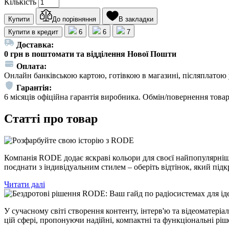
Кількість
Купити
До порівняння
В закладки
Купити в кредит
6
6
7
Доставка:
0 грн в поштомати та відділення Нової Пошти
Оплата:
Онлайн банківською картою, готівкою в магазині, післяплатою 
Гарантія:
6 місяців офіційна гарантія виробника. Обмін/повернення товар
Статті про товар
Компанія RODE додає яскраві кольори для своєї найпопулярнішо
поєднати з індивідуальним стилем – оберіть відтінок, який під
Читати далі
У сучасному світі створення контенту, інтерв'ю та відеоматері
цій сфері, пропонуючи надійні, компактні та функціональні ріш