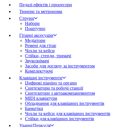
Педалі ефектів і процесори
Тюнери та метрономи
Струни
Набори
Поштучно
Гітарні аксесуари
Медіатори
Ремені для гітар
Чохли та кейси
Стійки, стенди, тримачі
Звукознімачі
Засоби для догляду за інструментом
Комплектуючі
Клавішні інструменти
Цифрові піаніно та органи
Синтезатори та робочі станції
Синтезатори з автоакомпанементом
MIDI клавіатури
Обладнання для клавішних інструментів
Банкетки
Чохли та кейси для клавішних інструментів
Стійки для клавішних інструментів
Ударні/Перкусія