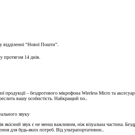
у відділенні “Нової Пошти”.
у протягом 14 днів.
ї продукції – бездротового мікрофона Wireless Micro та аксесуа
креслить вашу особистість. Найкращий по..
алів якісний звук є не менш важливим, ніж візуальна частина. Б
ення для будь-яких потреб. Від ультрапортативни..