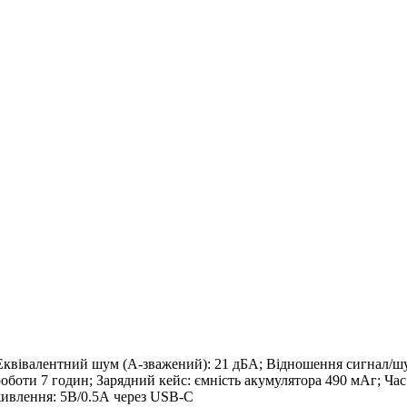
квівалентний шум (A-зважений): 21 дБА; Відношення сигнал/шум: 
оботи 7 годин; Зарядний кейс: ємність акумулятора 490 мАг; Час 
живлення: 5В/0.5А через USB-C