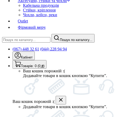
Аксесуари, стійки та чохли
Кабельна продукція
Стійки, кріплення
Чохли, кейси, реки
Outlet
Фірмовий мерч
Пошук по каталогу...
(067) 448 32 61
(044) 228 94 94
Кабінет
Товарів:
0
(0
₴
)
Ваш кошик порожній :(
Додавайте товари в кошик кнопкою “Купити”.
Ваш кошик порожній :(
Додавайте товари в кошик кнопкою “Купити”.