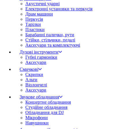
Акустичні ударні
Електронні установки та перкусія
Драм машини
Перкусія
Тарілки
Пластики
Барабанні палички, рути
Стійки, стільчики, педалі
Аксесуари та комплектуючі
Духові інструменти
Губні гармоніки
Аксесуари
Смичкові
Скрипки
Альти
Віолончелі
Аксесуари
Звукове обладнання
Концертне обладнання
Студійне обладнання
Обладнання для DJ
Мікрофони
Навушники