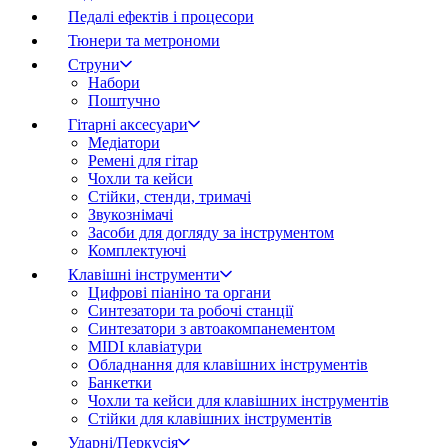
Педалі ефектів і процесори
Тюнери та метрономи
Струни
Набори
Поштучно
Гітарні аксесуари
Медіатори
Ремені для гітар
Чохли та кейси
Стійки, стенди, тримачі
Звукознімачі
Засоби для догляду за інструментом
Комплектуючі
Клавішні інструменти
Цифрові піаніно та органи
Синтезатори та робочі станції
Синтезатори з автоакомпанементом
MIDI клавіатури
Обладнання для клавішних інструментів
Банкетки
Чохли та кейси для клавішних інструментів
Стійки для клавішних інструментів
Ударні/Перкусія