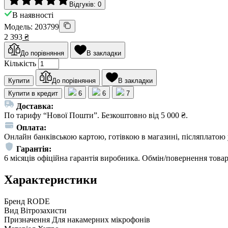
Відгуків: 0
В наявності
Модель: 203799
2 393
₴
До порівняння
В закладки
Кількість
Купити
До порівняння
В закладки
Купити в кредит
6
6
7
Доставка:
По тарифу “Нової Пошти”. Безкоштовно від 5 000 ₴.
Оплата:
Онлайн банківською картою, готівкою в магазині, післяплатою 
Гарантія:
6 місяців офіційна гарантія виробника. Обмін/повернення товар
Характеристики
Бренд
RODE
Вид
Вітрозахисти
Призначення
Для накамерних мікрофонів