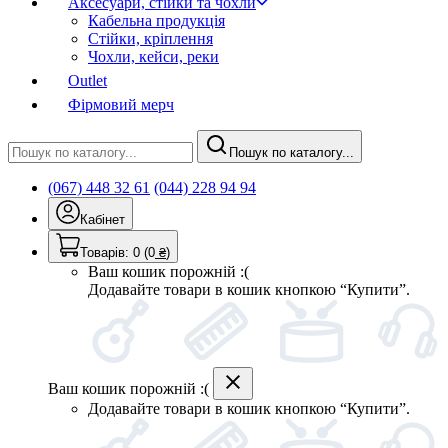
Аксесуари, стійки та чохли
Кабельна продукція
Стійки, кріплення
Чохли, кейси, реки
Outlet
Фірмовий мерч
Пошук по каталогу...
(067) 448 32 61
(044) 228 94 94
Кабінет
Товарів:
0
(0
₴
)
Ваш кошик порожній :(
Додавайте товари в кошик кнопкою “Купити”.
Ваш кошик порожній :(
Додавайте товари в кошик кнопкою “Купити”.