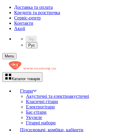
Доставка та оплата
Кредити та розстрочка
Сервіc-центр
Контакти
Акції
Укр
Рус
Menu
Каталог товарів
Гітари
Акустичні та електроакустичні
Класичні гітари
Електрогітари
Бас-гітари
Укулеле
Гітарні набори
Підсилювачі, комбіки, кабінети