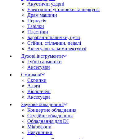
Акустичні ударні
Електронні установки та перкусія
Драм машини
Перкусія
Тарілки
Пластики
Барабанні палички, рути
Стійки, стільчики, педалі
Аксесуари та комплектуючі
Духові інструменти
Губні гармоніки
Аксесуари
Смичкові
Скрипки
Альти
Віолончелі
Аксесуари
Звукове обладнання
Концертне обладнання
Студійне обладнання
Обладнання для DJ
Мікрофони
Навушники