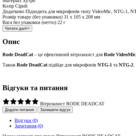
Матеріал
Хутро
Колір
Сірий
Додатково
Підходить для мікрофонів типу VideoMic, NTG-1, N
Розмір товару (без упаковки)
31 x 105 x 208 мм
Вага без упаковки (нетто)
22 г
Читати далі
Опис
Rode DeadCat
– це ефективний вітрозахист для
Rode VideoMic
Також
Rode DeadCat
підійде для мікрофонів
NTG-1
та
NTG-2
.
Відгуки та питання
Вітрозахист RODE DEADCAT
Додати питання
Залишити відгук
Відгуки
(0)
Запитання
(0)