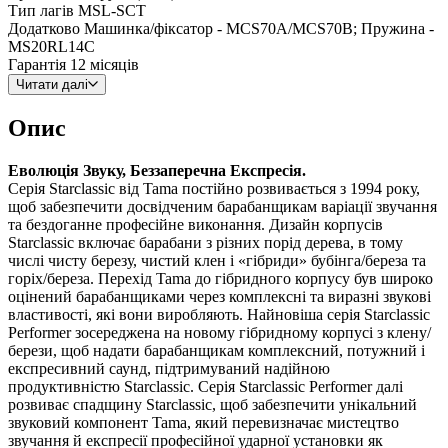
Тип лагів
MSL-SCT
Додатково
Машинка/фіксатор - MCS70A/MCS70B; Пружина -
MS20RL14C
Гарантія
12 місяців
Читати далі
Опис
Еволюція Звуку, Беззаперечна Експресія.
Серія Starclassic від Tama постійно розвивається з 1994 року,
щоб забезпечити досвідченим барабанщикам варіації звучання
та бездоганне професійне виконання. Дизайн корпусів
Starclassic включає барабани з різних порід дерева, в тому
числі чисту березу, чистий клен і «гібриди» бубінга/береза та
горіх/береза. Перехід Tama до гібридного корпусу був широко
оцінений барабанщиками через комплексні та виразні звукові
властивості, які вони виробляють. Найновіша серія Starclassic
Performer зосереджена на новому гібридному корпусі з клену/
берези, щоб надати барабанщикам комплексний, потужний і
експресивний саунд, підтримуваний надійною
продуктивністю Starclassic. Серія Starclassic Performer далі
розвиває спадщину Starclassic, щоб забезпечити унікальний
звуковий компонент Tama, який перевизначає мистецтво
звучання й експресії професійної ударної установки як