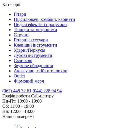
Категорії
Гітари
Підсилювачі, комбіки, кабінети
Педалі ефектів і процесори
Тюнери та метрономи
Струни
Гітарні аксесуари
Клавішні інструменти
Ударні/Перкусія
Духові інструменти
Смичкові
Звукове обладнання
Аксесуари, стійки та чохли
Outlet
Фірмовий мерч
(067) 448 32 61
(044) 228 94 94
Графік роботи Call-центру
Пн-Пт: 10:00 - 19:00
Сб: 11:00 - 19:00
Нд: 12:00 - 18:00
Наші соцмережі