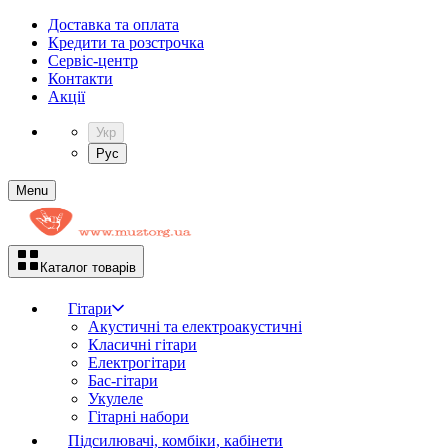
Доставка та оплата
Кредити та розстрочка
Сервіc-центр
Контакти
Акції
Укр
Рус
Menu
Каталог товарів
Гітари
Акустичні та електроакустичні
Класичні гітари
Електрогітари
Бас-гітари
Укулеле
Гітарні набори
Підсилювачі, комбіки, кабінети