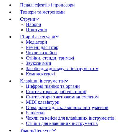
Педалі ефектів і процесори
Тюнери та метрономи
Струни
Набори
Поштучно
Гітарні аксесуари
Медіатори
Ремені для гітар
Чохли та кейси
Стійки, стенди, тримачі
Звукознімачі
Засоби для догляду за інструментом
Комплектуючі
Клавішні інструменти
Цифрові піаніно та органи
Синтезатори та робочі станції
Синтезатори з автоакомпанементом
MIDI клавіатури
Обладнання для клавішних інструментів
Банкетки
Чохли та кейси для клавішних інструментів
Стійки для клавішних інструментів
Ударні/Перкусія