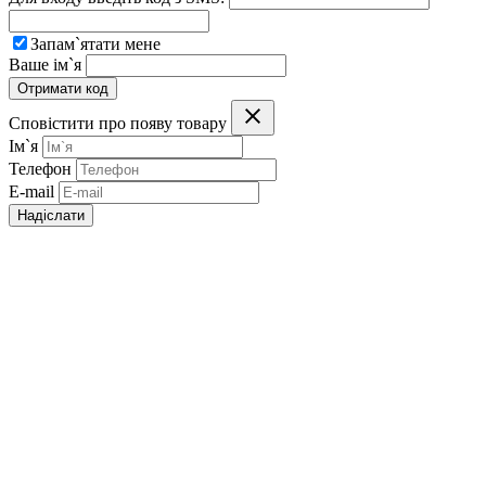
Запам`ятати мене
Ваше ім`я
Отримати код
Сповістити про появу товару
Ім`я
Телефон
E-mail
Надіслати