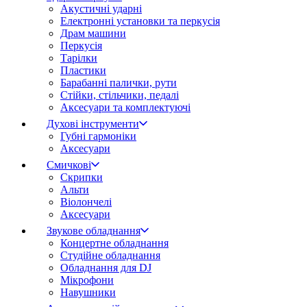
Акустичні ударні
Електронні установки та перкусія
Драм машини
Перкусія
Тарілки
Пластики
Барабанні палички, рути
Стійки, стільчики, педалі
Аксесуари та комплектуючі
Духові інструменти
Губні гармоніки
Аксесуари
Смичкові
Скрипки
Альти
Віолончелі
Аксесуари
Звукове обладнання
Концертне обладнання
Студійне обладнання
Обладнання для DJ
Мікрофони
Навушники