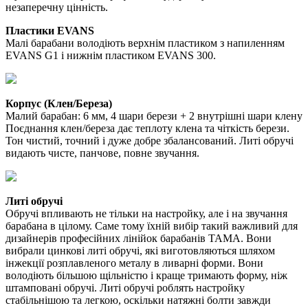
незаперечну цінність.
Пластики EVANS
Малі барабани володіють верхнім пластиком з напиленням
EVANS G1 і нижнім пластиком EVANS 300.
Корпус (Клен/Береза)
Малий барабан: 6 мм, 4 шари берези + 2 внутрішні шари клену
Поєднання клен/береза дає теплоту клена та чіткість берези.
Тон чистий, точний і дуже добре збалансований. Литі обручі
видають чисте, панчове, повне звучання.
Литі обручі
Обручі впливають не тільки на настройку, але і на звучання
барабана в цілому. Саме тому їхній вибір такий важливий для
дизайнерів професійних лінійок барабанів TAMA. Вони
вибрали цинкові литі обручі, які виготовляються шляхом
інжекції розплавленого металу в ливарні форми. Вони
володіють більшою щільністю і краще тримають форму, ніж
штамповані обручі. Литі обручі роблять настройку
стабільнішою та легкою, оскільки натяжні болти завжди