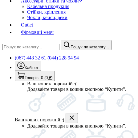
Аксесуари, стійки та чохли
Кабельна продукція
Стійки, кріплення
Чохли, кейси, реки
Outlet
Фірмовий мерч
Пошук по каталогу...
(067) 448 32 61
(044) 228 94 94
Кабінет
Товарів:
0
(0
₴
)
Ваш кошик порожній :(
Додавайте товари в кошик кнопкою “Купити”.
Ваш кошик порожній :(
Додавайте товари в кошик кнопкою “Купити”.