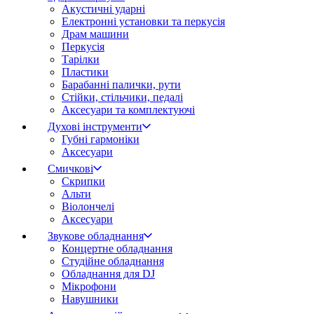
Акустичні ударні
Електронні установки та перкусія
Драм машини
Перкусія
Тарілки
Пластики
Барабанні палички, рути
Стійки, стільчики, педалі
Аксесуари та комплектуючі
Духові інструменти
Губні гармоніки
Аксесуари
Смичкові
Скрипки
Альти
Віолончелі
Аксесуари
Звукове обладнання
Концертне обладнання
Студійне обладнання
Обладнання для DJ
Мікрофони
Навушники