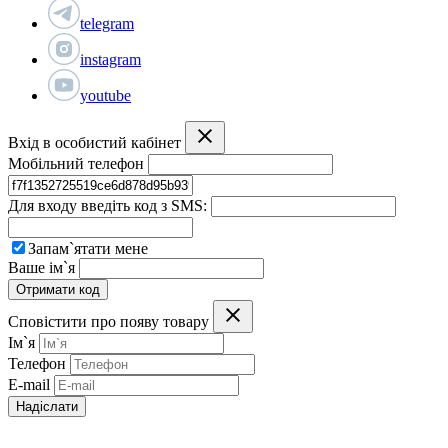
telegram
instagram
youtube
Вхід в особистий кабінет
Мобільний телефон
Для входу введіть код з SMS:
Запам`ятати мене
Ваше ім`я
Отримати код
Сповістити про появу товару
Ім`я
Телефон
E-mail
Надіслати