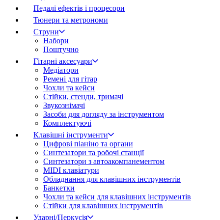
Педалі ефектів і процесори
Тюнери та метрономи
Струни
Набори
Поштучно
Гітарні аксесуари
Медіатори
Ремені для гітар
Чохли та кейси
Стійки, стенди, тримачі
Звукознімачі
Засоби для догляду за інструментом
Комплектуючі
Клавішні інструменти
Цифрові піаніно та органи
Синтезатори та робочі станції
Синтезатори з автоакомпанементом
MIDI клавіатури
Обладнання для клавішних інструментів
Банкетки
Чохли та кейси для клавішних інструментів
Стійки для клавішних інструментів
Ударні/Перкусія