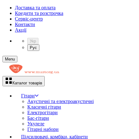
Доставка та оплата
Кредити та розстрочка
Сервіc-центр
Контакти
Акції
Укр
Рус
Menu
Каталог товарів
Гітари
Акустичні та електроакустичні
Класичні гітари
Електрогітари
Бас-гітари
Укулеле
Гітарні набори
Підсилювачі, комбіки, кабінети