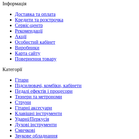
Інформація
Доставка та оплата
Кредити та розстрочка
Сервіc-центр
Рекомендації
Акції
Особистий кабінет
Виробники
Карта сайту
Повернення товару
Категорії
Гітари
Підсилювачі, комбіки, кабінети
Педалі ефектів і процесори
Тюнери та метрономи
Струни
Гітарні аксесуари
Клавішні інструменти
Ударні/Перкусія
Духові інструменти
Смичкові
Звукове обладнання