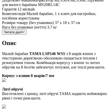
Додатково
Машинка/фіксатор MLS50A/MLS50B; Пружина
для малого барабана MS20RL14C
Гарантія
12 місяців
Комплектація
Малий барабан, 1 x ключ для настройки,
посібник користувача
Розміри товару (без упаковки)
37 x 18 x 37 см
Вага без упаковки (нетто)
3.7 кг
Читати далі
Опис
Малий барабан
TAMA LSP146 WSS
з 8 шарів ялини з
текстурною дерев'яною оболонкою пишається теплим і
резонуючим тоном. Комбінація корпусу з ялини та литих
обручів на 8 болтів забезпечує потужні, але теплі рим-шоти.
Корпус з ялини 8 шарів/7 мм
Литі обручі
Виготовлені з цинку, литі обручі TAMA надають неймовірно
рівні і точні рим-шоти.