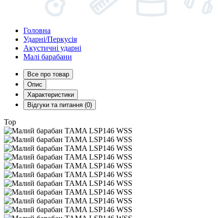
Головна
Ударні/Перкусія
Акустичні ударні
Малі барабани
Все про товар
Опис
Характеристики
Відгуки та питання (0)
Top