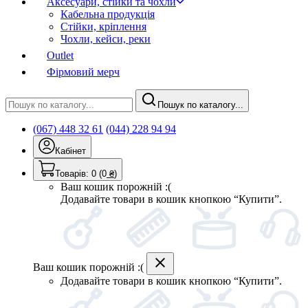
Аксесуари, стійки та чохли
Кабельна продукція
Стійки, кріплення
Чохли, кейси, реки
Outlet
Фірмовий мерч
Пошук по каталогу...
(067) 448 32 61
(044) 228 94 94
Кабінет
Товарів:
0
(0
₴
)
Ваш кошик порожній :(
Додавайте товари в кошик кнопкою “Купити”.
Ваш кошик порожній :(
Додавайте товари в кошик кнопкою “Купити”.