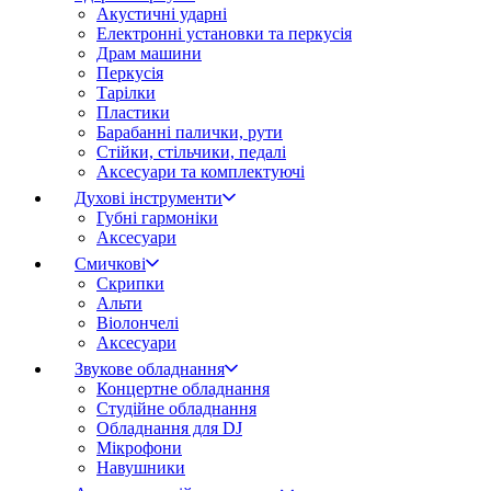
Акустичні ударні
Електронні установки та перкусія
Драм машини
Перкусія
Тарілки
Пластики
Барабанні палички, рути
Стійки, стільчики, педалі
Аксесуари та комплектуючі
Духові інструменти
Губні гармоніки
Аксесуари
Смичкові
Скрипки
Альти
Віолончелі
Аксесуари
Звукове обладнання
Концертне обладнання
Студійне обладнання
Обладнання для DJ
Мікрофони
Навушники