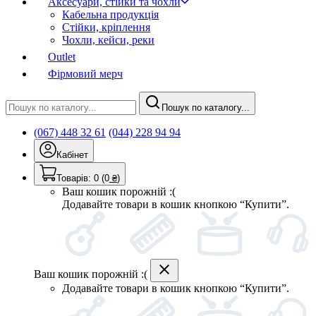
Аксесуари, стійки та чохли
Кабельна продукція
Стійки, кріплення
Чохли, кейси, реки
Outlet
Фірмовий мерч
Пошук по каталогу...
(067) 448 32 61
(044) 228 94 94
Кабінет
Товарів:
0
(0
₴
)
Ваш кошик порожній :(
Додавайте товари в кошик кнопкою “Купити”.
Ваш кошик порожній :(
Додавайте товари в кошик кнопкою “Купити”.