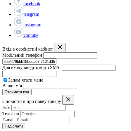
facebook
telegram
instagram
youtube
Вхід в особистий кабінет
Мобільний телефон
Для входу введіть код з SMS:
Запам`ятати мене
Ваше ім`я
Отримати код
Сповістити про появу товару
Ім`я
Телефон
E-mail
Надіслати