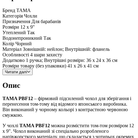
Бренд
TAMA
Категорія
Чохли
Призначення
Для барабанів
Розміри
12 x 9"
Утеплений
Так
Водонепроникний
Так
Колір
Чорний
Матеріал
Зовнішній: нейлон; Внутрішній: фланель
Особливості
4 шари захисту
Додатково
1 ручка; Внутрішні розміри: 36 х 24 х 36 см
Розміри товару (без упаковки)
41 х 26 х 41 см
Читати далі
Опис
TAMA PBF12
– фірмовий підсилений чохол для зберігання і
перенесення том-тому від відомого японського виробника.
Він виконаний у чорному кольорі з контрастною червоною
смужкою.
У чохлі
TAMA PBF12
можна розмістити том-том розміром 12
x 9". Чохол виконаний зі спеціально розробленого
напівжорсткого матеріалу, що складається з чотирьох окремих