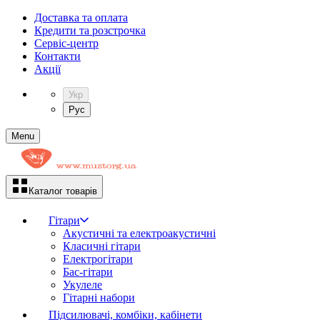
Доставка та оплата
Кредити та розстрочка
Сервіc-центр
Контакти
Акції
Укр
Рус
Menu
Каталог товарів
Гітари
Акустичні та електроакустичні
Класичні гітари
Електрогітари
Бас-гітари
Укулеле
Гітарні набори
Підсилювачі, комбіки, кабінети