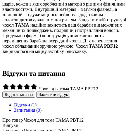
шарів, кожен з яких зроблений з матерії з різними фізичними
властивостями. Внутрішній матеріал – з м’якої фланелі, а
зовнішній – з дуже міцного нейлону з додатковим
вологовідштовхувальним покриттям. Завдяки такій структурі
чохол
TAMA
надійно захистить ваш барабан від можливих
механічних пошкоджень, подряпин і потрапляння вологи.
Продумана форма і конструкція унеможливлюють
переміщення барабана всередині чохла. Для перенесення
чохол обладнаний зручною ручкою. Чохол
TAMA PBF12
закривається на міцну застібку-блискавку.
Відгуки та питання
Чохол для тома TAMA PBT12
Додати питання
Залишити відгук
Відгуки
(1)
Запитання
(0)
Про товар Чохол для тома TAMA PBT12
Відгуки
Про товар Чохол для тома TAMA PBT12