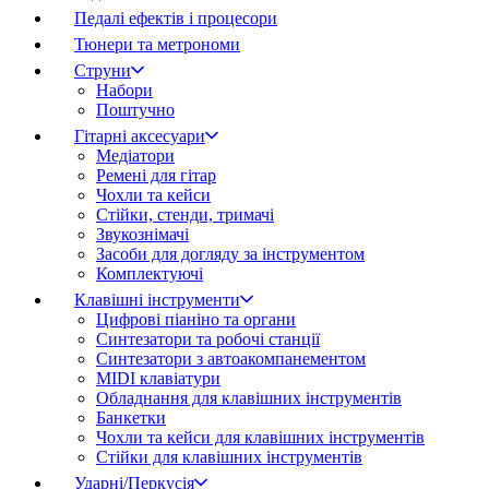
Педалі ефектів і процесори
Тюнери та метрономи
Струни
Набори
Поштучно
Гітарні аксесуари
Медіатори
Ремені для гітар
Чохли та кейси
Стійки, стенди, тримачі
Звукознімачі
Засоби для догляду за інструментом
Комплектуючі
Клавішні інструменти
Цифрові піаніно та органи
Синтезатори та робочі станції
Синтезатори з автоакомпанементом
MIDI клавіатури
Обладнання для клавішних інструментів
Банкетки
Чохли та кейси для клавішних інструментів
Стійки для клавішних інструментів
Ударні/Перкусія