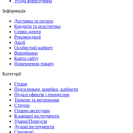
Угода користувача
Інформація
Доставка та оплата
Кредити та розстрочка
Сервіc-центр
Рекомендації
Акції
Особистий кабінет
Виробники
Карта сайту
Повернення товару
Категорії
Гітари
Підсилювачі, комбіки, кабінети
Педалі ефектів і процесори
Тюнери та метрономи
Струни
Гітарні аксесуари
Клавішні інструменти
Ударні/Перкусія
Духові інструменти
Смичкові