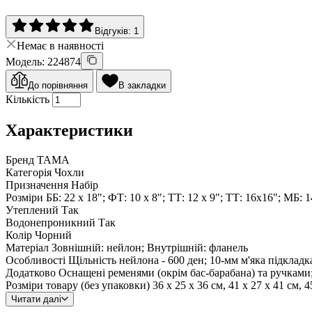
Відгуків: 1
Немає в наявності
Модель: 224874
До порівняння
В закладки
Кількість
Характеристики
Бренд
TAMA
Категорія
Чохли
Призначення
Набір
Розміри
ББ: 22 х 18"; ФТ: 10 х 8"; ТТ: 12 х 9"; ТТ: 16x16"; МБ: 1
Утеплений
Так
Водонепроникний
Так
Колір
Чорний
Матеріал
Зовнішній: нейлон; Внутрішній: фланель
Особливості
Щільність нейлона - 600 ден; 10-мм м'яка підкладк
Додатково
Оснащені ременями (окрім бас-барабана) та ручками; Вн
Розміри товару (без упаковки)
36 х 25 х 36 см, 41 х 27 х 41 см, 4
Читати далі