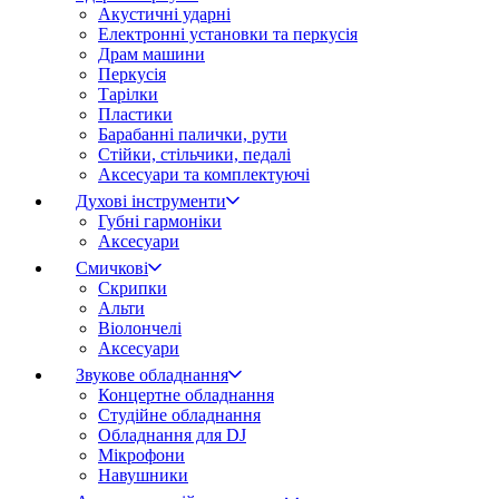
Акустичні ударні
Електронні установки та перкусія
Драм машини
Перкусія
Тарілки
Пластики
Барабанні палички, рути
Стійки, стільчики, педалі
Аксесуари та комплектуючі
Духові інструменти
Губні гармоніки
Аксесуари
Смичкові
Скрипки
Альти
Віолончелі
Аксесуари
Звукове обладнання
Концертне обладнання
Студійне обладнання
Обладнання для DJ
Мікрофони
Навушники