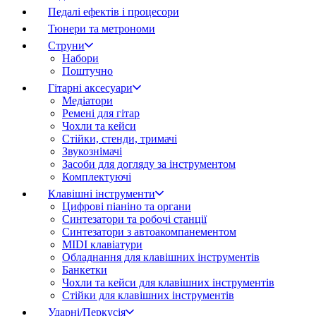
Педалі ефектів і процесори
Тюнери та метрономи
Струни
Набори
Поштучно
Гітарні аксесуари
Медіатори
Ремені для гітар
Чохли та кейси
Стійки, стенди, тримачі
Звукознімачі
Засоби для догляду за інструментом
Комплектуючі
Клавішні інструменти
Цифрові піаніно та органи
Синтезатори та робочі станції
Синтезатори з автоакомпанементом
MIDI клавіатури
Обладнання для клавішних інструментів
Банкетки
Чохли та кейси для клавішних інструментів
Стійки для клавішних інструментів
Ударні/Перкусія