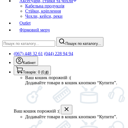
Аксесуари, стійки та чохли
Кабельна продукція
Стійки, кріплення
Чохли, кейси, реки
Outlet
Фірмовий мерч
Пошук по каталогу...
(067) 448 32 61
(044) 228 94 94
Кабінет
Товарів:
0
(0
₴
)
Ваш кошик порожній :(
Додавайте товари в кошик кнопкою “Купити”.
Ваш кошик порожній :(
Додавайте товари в кошик кнопкою “Купити”.