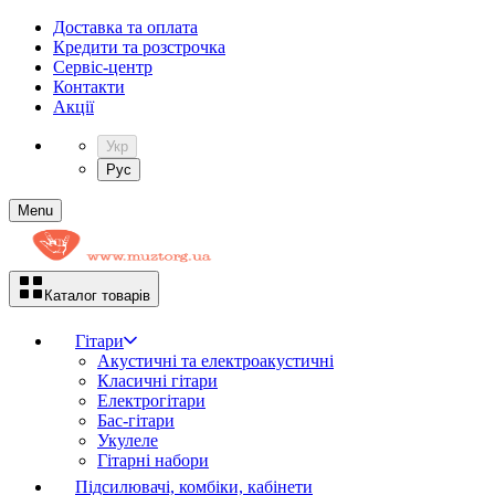
Доставка та оплата
Кредити та розстрочка
Сервіc-центр
Контакти
Акції
Укр
Рус
Menu
Каталог товарів
Гітари
Акустичні та електроакустичні
Класичні гітари
Електрогітари
Бас-гітари
Укулеле
Гітарні набори
Підсилювачі, комбіки, кабінети