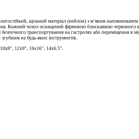
логостійкий, щільний матеріал (нейлон) з м’яким наповнювачем 
ння. Кожний чохол оснащений фірмовою блискавкою червоного ко
і безпечного транспортування на гастролях або переміщення в м
є згубним на будь-яких інструментів.
10x8", 12x9", 16x16", 14x6.5".