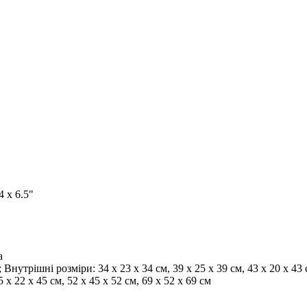
4 х 6.5"
а
утрішні розміри: 34 х 23 х 34 см, 39 х 25 х 39 см, 43 х 20 х 43 см
5 х 22 х 45 см, 52 х 45 х 52 см, 69 х 52 х 69 см