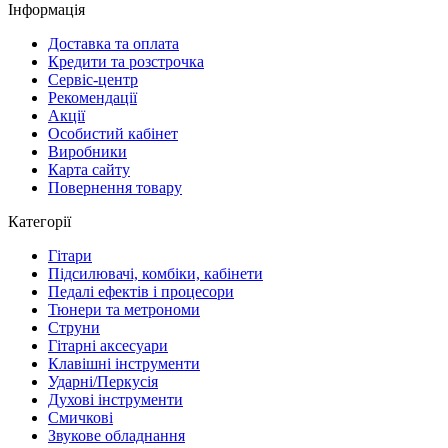
Інформація
Доставка та оплата
Кредити та розстрочка
Сервіc-центр
Рекомендації
Акції
Особистий кабінет
Виробники
Карта сайту
Повернення товару
Категорії
Гітари
Підсилювачі, комбіки, кабінети
Педалі ефектів і процесори
Тюнери та метрономи
Струни
Гітарні аксесуари
Клавішні інструменти
Ударні/Перкусія
Духові інструменти
Смичкові
Звукове обладнання