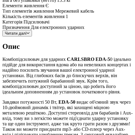
Вага без упаковки (нетто)
15.3 кг
Елементи живлення
Є
Тип елементів живлення
Мережевий кабель
Кількість елементів живлення
1
Категорія
Підсилювачі
Призначення
Для електронних ударних
Читати далі
Опис
Комбопідсилювач для ударних
CARLSBRO EDA-5
0 ідеально
підійде для використання вдома або на невеликих концертах і
надійно посилить звучання вашої електронної ударної
установки. Від глибоких басів до блискучих верхів, він
забезпечить потужний барабанний звук. Крім того,
комбопідсилювач доступний за ціною, що робить його
ідеальним доповненням до установок початкового рівня.
Завдяки потужності 50 Вт,
EDA-50
видає об'ємний звук через
10-дюймовий динамік і твітер, які захищені міцною
металевою решіткою. Доступні стереовхід для барабанів і Aux-
вхід, тому ви з легкістю можете під'єднати ударну установку
та ще один інструмент, адже так круто грати разом з друзями!
Також ви можете приєднати mp3- або CD-плеєр через Aux-
вхід і підігравати улюбленим трекам. 3-смуговий еквалайзер