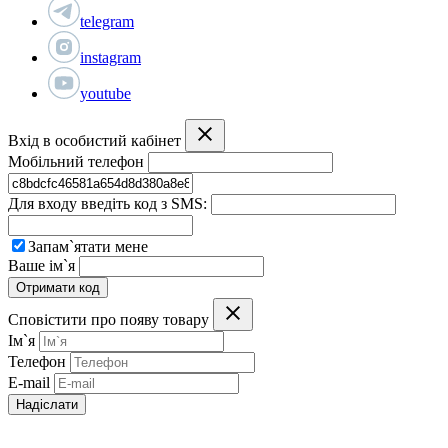
telegram
instagram
youtube
Вхід в особистий кабінет
Мобільний телефон
Для входу введіть код з SMS:
Запам`ятати мене
Ваше ім`я
Отримати код
Сповістити про появу товару
Ім`я
Телефон
E-mail
Надіслати