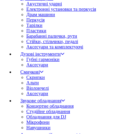
Акустичні ударні
Електронні установки та перкусія
Драм машини
Перкусія
Тарілки
Пластики
Барабанні палички, рути
Стійки, стільчики, педалі
Аксесуари та комплектуючі
Духові інструменти
Губні гармоніки
Аксесуари
Смичкові
Скрипки
Альти
Віолончелі
Аксесуари
Звукове обладнання
Концертне обладнання
Студійне обладнання
Обладнання для DJ
Мікрофони
Навушники