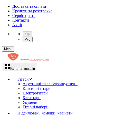
Доставка та оплата
Кредити та розстрочка
Сервіc-центр
Контакти
Акції
Укр
Рус
Menu
Каталог товарів
Гітари
Акустичні та електроакустичні
Класичні гітари
Електрогітари
Бас-гітари
Укулеле
Гітарні набори
Підсилювачі, комбіки, кабінети