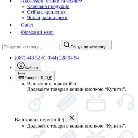
Аксесуари, стійки та чохли
Кабельна продукція
Стійки, кріплення
Чохли, кейси, реки
Outlet
Фірмовий мерч
Пошук по каталогу...
(067) 448 32 61
(044) 228 94 94
Кабінет
Товарів:
0
(0
₴
)
Ваш кошик порожній :(
Додавайте товари в кошик кнопкою “Купити”.
Ваш кошик порожній :(
Додавайте товари в кошик кнопкою “Купити”.