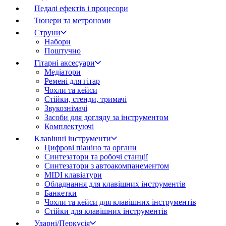
Педалі ефектів і процесори
Тюнери та метрономи
Струни
Набори
Поштучно
Гітарні аксесуари
Медіатори
Ремені для гітар
Чохли та кейси
Стійки, стенди, тримачі
Звукознімачі
Засоби для догляду за інструментом
Комплектуючі
Клавішні інструменти
Цифрові піаніно та органи
Синтезатори та робочі станції
Синтезатори з автоакомпанементом
MIDI клавіатури
Обладнання для клавішних інструментів
Банкетки
Чохли та кейси для клавішних інструментів
Стійки для клавішних інструментів
Ударні/Перкусія