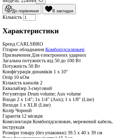
Модель: 224949
До порівняння
В закладки
Кількість
Характеристики
Бренд
CARLSBRO
Гітарне обладнання
Комбопідсилювачі
Призначення
Для електронних ударних
Загальна потужність
від 50 до 100 Вт
Потужність
50 Вт
Конфігурація динаміків
1 x 10"
Опір
10 кОм
Кількість каналів
2
Еквалайзер
3-смуговий
Регулятори
Drum volume; Aux volume
Входи
2 x 1/4"; 1x 1/4" (Aux); 1 x 1/8" (Line)
Виходи
1 х XLR (Line)
Колір
Чорний
Гарантія
12 місяців
Комплектація
Комбопідсилювач, мережевий кабель,
інструкція
Розміри товару (без упаковки)
39.5 x 40 x 39 см