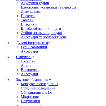
Акустичні ударні
Електронні установки та перкусія
Драм машини
Перкусія
Тарілки
Пластики
Барабанні палички, рути
Стійки, стільчики, педалі
Аксесуари та комплектуючі
Духові інструменти
Губні гармоніки
Аксесуари
Смичкові
Скрипки
Альти
Віолончелі
Аксесуари
Звукове обладнання
Концертне обладнання
Студійне обладнання
Обладнання для DJ
Мікрофони
Навушники