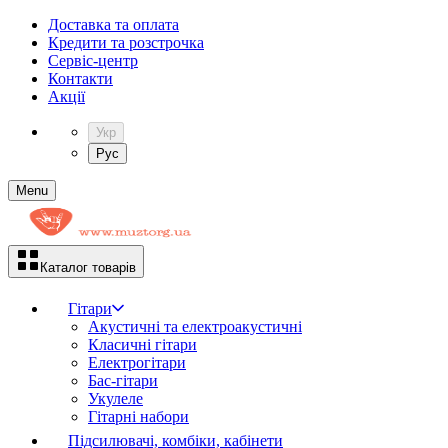
Доставка та оплата
Кредити та розстрочка
Сервіc-центр
Контакти
Акції
Укр
Рус
Menu
Каталог товарів
Гітари
Акустичні та електроакустичні
Класичні гітари
Електрогітари
Бас-гітари
Укулеле
Гітарні набори
Підсилювачі, комбіки, кабінети