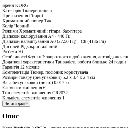
Бренд
KORG
Категорія
Тюнери-кліпси
Призначення
Гітарні
Хроматичний тюнер
Так
Колір
Чорний
Режими
Хроматичний: гітара, бас-гітара
Діапазон калібрування
A4 - 440 Гц
Діапазон налаштування
A0 (27.50 Гц) – C8 (4186 Гц)
Дисплей
Рідкокристалічний
Роз'єми
Ні
Особливості
Функції: зворотного відображення, автовідключен
Додаткові характеристики
Тривалість роботи близько 24 годин
Гарантія
12 місяців
Комплектація
Тюнер, посібник користувача
Розміри товару (без упаковки)
5.2 x 3.4 x 2.4 см
Вага без упаковки (нетто)
0.017 кг
Елементи живлення
Є
Тип елементів живлення
CR2032
Кількість елементів живлення
1
Читати далі
Опис