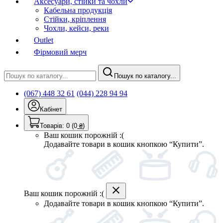
Аксесуари, стійки та чохли
Кабельна продукція
Стійки, кріплення
Чохли, кейси, реки
Outlet
Фірмовий мерч
Пошук по каталогу...
(067) 448 32 61
(044) 228 94 94
Кабінет
Товарів:
0
(0
₴
)
Ваш кошик порожній :(
Додавайте товари в кошик кнопкою “Купити”.
Ваш кошик порожній :(
Додавайте товари в кошик кнопкою “Купити”.