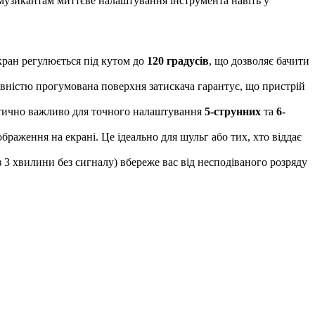
музикантам миттєве налаштування інструмента навіть у
кран регулюється під кутом до
120 градусів
, що дозволяє бачити
вністю прогумована поверхня затискача гарантує, що пристрій
ритично важливо для точного налаштування
5-струнних
та
6-
аження на екрані. Це ідеально для шульг або тих, хто віддає
 3 хвилини без сигналу) вбереже вас від несподіваного розряду