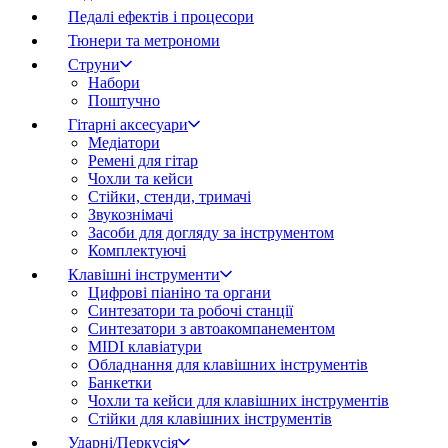
Педалі ефектів і процесори
Тюнери та метрономи
Струни
Набори
Поштучно
Гітарні аксесуари
Медіатори
Ремені для гітар
Чохли та кейси
Стійки, стенди, тримачі
Звукознімачі
Засоби для догляду за інструментом
Комплектуючі
Клавішні інструменти
Цифрові піаніно та органи
Синтезатори та робочі станції
Синтезатори з автоакомпанементом
MIDI клавіатури
Обладнання для клавішних інструментів
Банкетки
Чохли та кейси для клавішних інструментів
Стійки для клавішних інструментів
Ударні/Перкусія