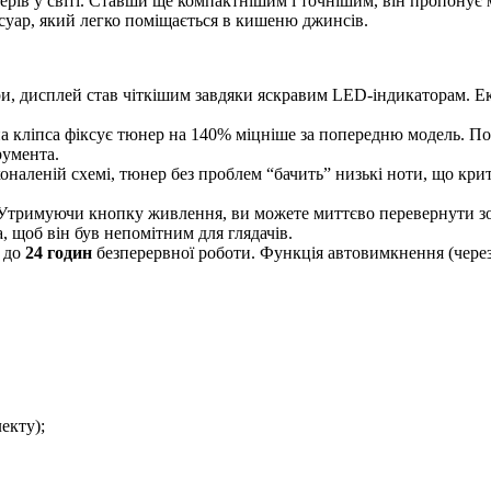
рів у світі. Ставши ще компактнішим і точнішим, він пропонує 
суар, який легко поміщається в кишеню джинсів.
и, дисплей став чіткішим завдяки яскравим LED-індикаторам. Е
 кліпса фіксує тюнер на 140% міцніше за попередню модель. По
румента.
оналеній схемі, тюнер без проблем “бачить” низькі ноти, що к
тримуючи кнопку живлення, ви можете миттєво перевернути зобр
 щоб він був непомітним для глядачів.
 до
24 годин
безперервної роботи. Функція автовимкнення (через
екту);