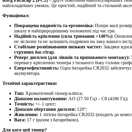
Korg Pitchclip 2 (PC2)
– друге покоління найпопулярніших тюне
найскладніших умовах. Це простий, надійний та стильний аксе
Функціонал:
Покращена видимість та ергономіка:
Попри малі розмір
шкалу в найприроднішому положенні під час гри.
Надійність кріплення (сила тримання +140%):
Оновлена
не зіслизне та не залишить подряпин на лаку вашого інст
Стабільне розпізнавання низьких частот:
Завдяки вдоск
струнних бас-гітар
.
Реверс дисплея (для лівшів та прихованого монтажу):
У
перевагу кріпленню тюнера з тильного боку голови грифа,
Енергоефективність:
Одна батарейка CR2032 забезпечує
акумулятора.
Технічні характеристики:
Тип:
Хроматичний тюнер-кліпса;
Діапазон налаштування:
AO (27.50 Гц) – C8 (4186 Гц);
Точність:
+/- 1 цент;
Діапазон обертання дисплея:
120°;
Живлення:
1 літієва батарейка CR2032 (входить до компл
Вага:
17 г (разом з батарейкою).
Для кого цей тюнер?