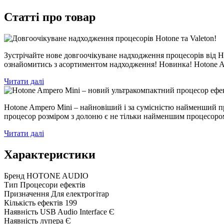
Статті про товар
Зустрічайте нове довгоочікуване надходження процесорів від Ho
ознайомитись з асортиментом надходження! Новинка! Hotone A
Читати далі
Hotone Ampero Mini – найновіший і за сумісністю найменший п
процесор розміром з долоню є не тільки найменшим процесоро
Читати далі
Характеристики
Бренд
HOTONE AUDIO
Тип
Процесори ефектів
Призначення
Для електрогітар
Кількість ефектів
199
Наявність USB Audio Interface
Є
Наявність лупера
Є