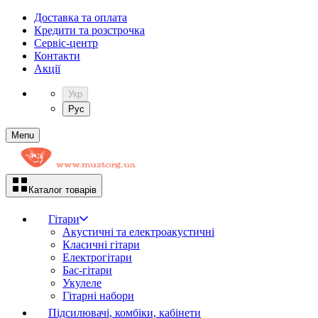
Доставка та оплата
Кредити та розстрочка
Сервіc-центр
Контакти
Акції
Укр
Рус
Menu
Каталог товарів
Гітари
Акустичні та електроакустичні
Класичні гітари
Електрогітари
Бас-гітари
Укулеле
Гітарні набори
Підсилювачі, комбіки, кабінети