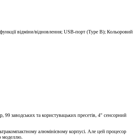
 функції відміни/відновлення; USB-порт (Type B); Кольоровий
, 99 заводських та користувацьких пресетів, 4" сенсорний
льтракомпактному алюмінієвому корпусі. Але цей процесор
ю моделлю.