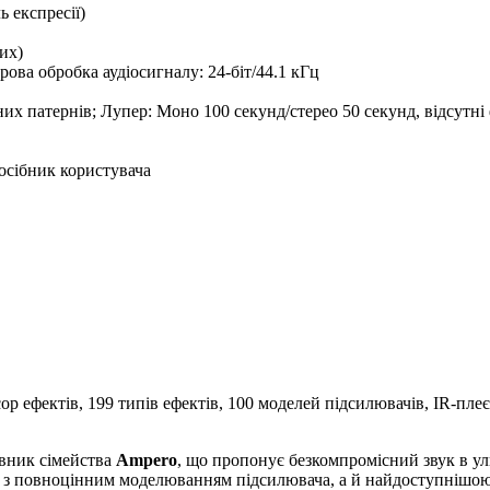
ь експресії)
их)
рова обробка аудіосигналу: 24-біт/44.1 кГц
х патернів; Лупер: Моно 100 секунд/стерео 50 секунд, відсутні
осібник користувача
ефектів, 199 типів ефектів, 100 моделей підсилювачів, IR-плеєр
авник сімейства
Ampero
, що пропонує безкомпромісний звук в у
з повноцінним моделюванням підсилювача, а й найдоступнішо