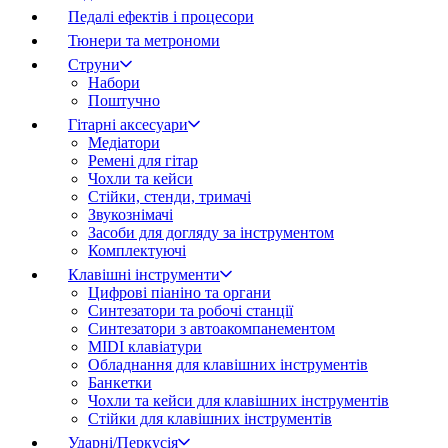
Педалі ефектів і процесори
Тюнери та метрономи
Струни
Набори
Поштучно
Гітарні аксесуари
Медіатори
Ремені для гітар
Чохли та кейси
Стійки, стенди, тримачі
Звукознімачі
Засоби для догляду за інструментом
Комплектуючі
Клавішні інструменти
Цифрові піаніно та органи
Синтезатори та робочі станції
Синтезатори з автоакомпанементом
MIDI клавіатури
Обладнання для клавішних інструментів
Банкетки
Чохли та кейси для клавішних інструментів
Стійки для клавішних інструментів
Ударні/Перкусія