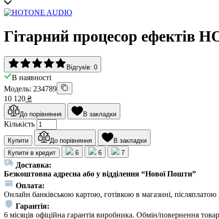
Гітарний процесор ефекті
Відгуків: 0
В наявності
Модель: 234789
10 120
₴
До порівняння
В закладки
Кількість
Купити
До порівняння
В закладки
Купити в кредит
6
6
7
Доставка:
Безкоштовна адресна або у відділення “Нової Пошти”
Оплата:
Онлайн банківською картою, готівкою в магазині, післяплатою 
Гарантія:
6 місяців офіційна гарантія виробника. Обмін/повернення товар