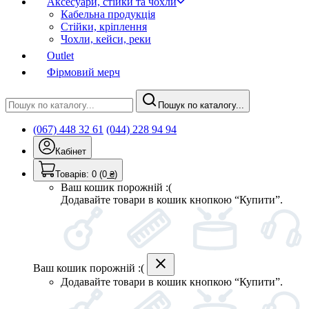
Аксесуари, стійки та чохли
Кабельна продукція
Стійки, кріплення
Чохли, кейси, реки
Outlet
Фірмовий мерч
Пошук по каталогу...
(067) 448 32 61
(044) 228 94 94
Кабінет
Товарів:
0
(0
₴
)
Ваш кошик порожній :(
Додавайте товари в кошик кнопкою “Купити”.
Ваш кошик порожній :(
Додавайте товари в кошик кнопкою “Купити”.