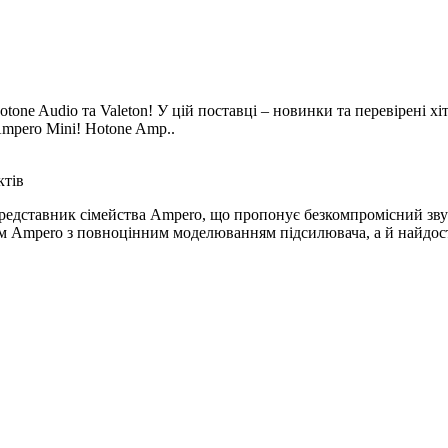
tone Audio та Valeton! У цій поставці – новинки та перевірені х
mpero Mini! Hotone Amp..
редставник сімейства Ampero, що пропонує безкомпромісний зву
м Ampero з повноцінним моделюванням підсилювача, а й найдост