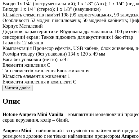
Входи
1x 1/4" (інструментальний); 1 x 1/8" (Aux); 1 x 1/4" (педал
Виходи
1 x 1/4" (стерео); 1 x 1/8" (навушники)
Кількість елементів пам'яті
198 (99 користувацьких, 99 заводськ
Особливості
52 моделі підсилювачів; 50 моделей кабінетів; Циф
Корпус
Металевий
Додаткові характеристики
Вбудована драм-машина: 100 ритмічни
сенсорний екран; Також підходить для акустичних і бас-гітар
Гарантія
12 місяців
Комплектація
Процесор ефектів, USB кабель, блок живлення, п
Розміри товару (без упаковки)
134 x 120 x 49 мм
Вага без упаковки (нетто)
529 г
Елементи живлення
Є
Тип елементів живлення
Блок живлення
Кількість елементів живлення
1
Елементи живлення в комплекті
Є
Читати далі
Опис
Hotone Ampero Mini Vanilla
– компактний моделюючий процесор 
екран керування, колір – білий.
Ampero Mini
– найновіший і за сумісністю найменший предст
розміром з долоню є не тільки найменшим процесором
Ampero