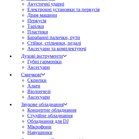
Акустичні ударні
Електронні установки та перкусія
Драм машини
Перкусія
Тарілки
Пластики
Барабанні палички, рути
Стійки, стільчики, педалі
Аксесуари та комплектуючі
Духові інструменти
Губні гармоніки
Аксесуари
Смичкові
Скрипки
Альти
Віолончелі
Аксесуари
Звукове обладнання
Концертне обладнання
Студійне обладнання
Обладнання для DJ
Мікрофони
Навушники