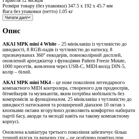
Гарантія
12 місяців
Розміри товару (без упаковки)
347.5 x 192 x 45.7 мм
Вага без упаковки (нетто)
1.05 кг
Читати далі
Опис
AKAI MPK mini 4 White
– 25 мініклавіш із чутливістю до
швидкості, 8 RGB-падів із чутливістю до натиску, 8
призначуваних 360° енкодерів, повноколірний дисплей,
оновлений арпеджіатор з функціями Pattern Freeze Mutate,
1000 пресетів, живлення через USB-C, MIDI-вихід DIN-5,
колір – білий.
AKAI MPK mini MK4
– це нове покоління легендарного
компактного MIDI контролера, створеного для продюсерів,
бітмейкерів та музикантів, яким потрібна мобільність без
компромісів за функціоналом. 25 мініклавіш з чутливістю до
швидкості натискання та розширений діапазон 10 октав з
кнопками октави вгору/вниз дозволяють комфортно набирати
партії басу, акорди та мелодії навіть на такому компактному
корпусі.
Оновлена клавіатура третього покоління забезпечує більш
точний відгук та виразну гру – це особливо помітно при