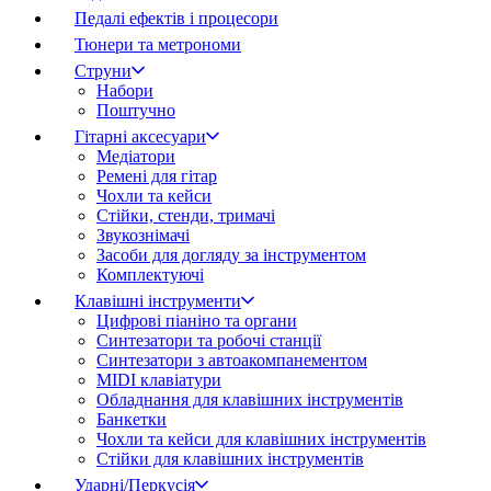
Педалі ефектів і процесори
Тюнери та метрономи
Струни
Набори
Поштучно
Гітарні аксесуари
Медіатори
Ремені для гітар
Чохли та кейси
Стійки, стенди, тримачі
Звукознімачі
Засоби для догляду за інструментом
Комплектуючі
Клавішні інструменти
Цифрові піаніно та органи
Синтезатори та робочі станції
Синтезатори з автоакомпанементом
MIDI клавіатури
Обладнання для клавішних інструментів
Банкетки
Чохли та кейси для клавішних інструментів
Стійки для клавішних інструментів
Ударні/Перкусія