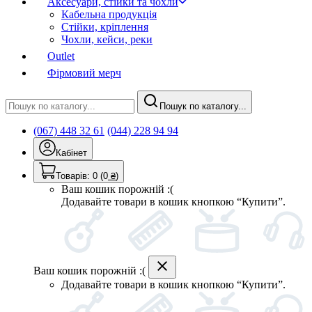
Аксесуари, стійки та чохли
Кабельна продукція
Стійки, кріплення
Чохли, кейси, реки
Outlet
Фірмовий мерч
Пошук по каталогу...
(067) 448 32 61
(044) 228 94 94
Кабінет
Товарів:
0
(0
₴
)
Ваш кошик порожній :(
Додавайте товари в кошик кнопкою “Купити”.
Ваш кошик порожній :(
Додавайте товари в кошик кнопкою “Купити”.