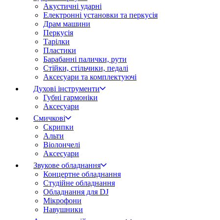
Акустичні ударні
Електронні установки та перкусія
Драм машини
Перкусія
Тарілки
Пластики
Барабанні палички, рути
Стійки, стільчики, педалі
Аксесуари та комплектуючі
Духові інструменти
Губні гармоніки
Аксесуари
Смичкові
Скрипки
Альти
Віолончелі
Аксесуари
Звукове обладнання
Концертне обладнання
Студійне обладнання
Обладнання для DJ
Мікрофони
Навушники