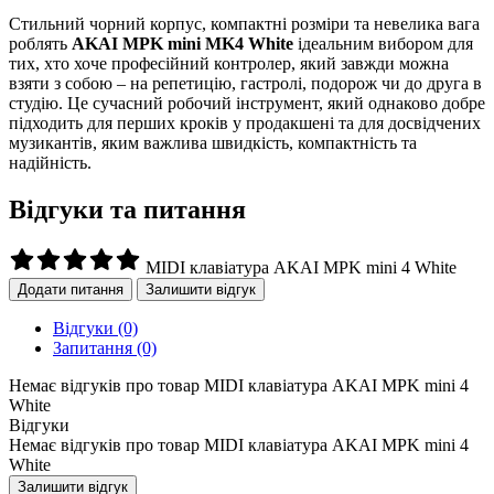
Стильний чорний корпус, компактні розміри та невелика вага
роблять
AKAI MPK mini MK4 White
ідеальним вибором для
тих, хто хоче професійний контролер, який завжди можна
взяти з собою – на репетицію, гастролі, подорож чи до друга в
студію. Це сучасний робочий інструмент, який однаково добре
підходить для перших кроків у продакшені та для досвідчених
музикантів, яким важлива швидкість, компактність та
надійність.
Відгуки та питання
MIDI клавіатура AKAI MPK mini 4 White
Додати питання
Залишити відгук
Відгуки
(0)
Запитання
(0)
Немає відгуків про товар MIDI клавіатура AKAI MPK mini 4
White
Відгуки
Немає відгуків про товар MIDI клавіатура AKAI MPK mini 4
White
Залишити відгук