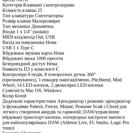
Категорія
Клавішні з контролерами
Кількість клавіш
25
Тип клавіатури
Синтезаторна
Розмір клавіш
Малорозмірні
Тип механіки
Динамічна
Входи
1 x 1/4" (sustain)
MIDI вхід/вихід
Out, USB
Вихід на навушники
Нема
USB
1 x Type C
Вбудована звукова карта
Нема
Вбудовані звуки
1000 пресети
Безпровідний доступ
Нема
Наявність ПЗ у комплекті
Є
Контролери
8 педів, 8 поворотних ручок 360°
(призначуваних), 1 енкодер навігації/меню, Pitchbend, Mod
Wheel, 14 LED-кнопок, 2 двоколірні LED-кнопки
Сумісність
Mac OS, Windows
Колір
Білий
Додаткові характеристики
Арпеджіатор і режими: арпеджіатор
із функціями Pattern, Freeze, Mutate; Режими Scale і Chord для
легкого створення акордів та гармоній; DAW/управління:
вбудовані транспорт-кнопки, попередньо настроєні мапінги
для найпопулярніших DAW (Ableton Live, FL Studio, Logic Pro
тощо)