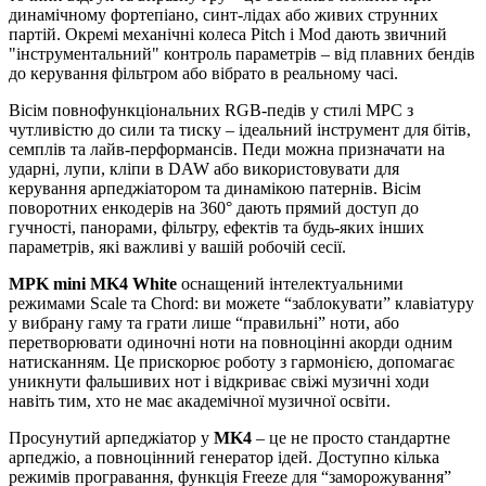
динамічному фортепіано, синт-лідах або живих струнних
партій. Окремі механічні колеса Pitch і Mod дають звичний
"інструментальний" контроль параметрів – від плавних бендів
до керування фільтром або вібрато в реальному часі.
Вісім повнофункціональних RGB-педів у стилі MPC з
чутливістю до сили та тиску – ідеальний інструмент для бітів,
семплів та лайв-перформансів. Педи можна призначати на
ударні, лупи, кліпи в DAW або використовувати для
керування арпеджіатором та динамікою патернів. Вісім
поворотних енкодерів на 360° дають прямий доступ до
гучності, панорами, фільтру, ефектів та будь-яких інших
параметрів, які важливі у вашій робочій сесії.
MPK mini MK4 White
оснащений інтелектуальними
режимами Scale та Chord: ви можете “заблокувати” клавіатуру
у вибрану гаму та грати лише “правильні” ноти, або
перетворювати одиночні ноти на повноцінні акорди одним
натисканням. Це прискорює роботу з гармонією, допомагає
уникнути фальшивих нот і відкриває свіжі музичні ходи
навіть тим, хто не має академічної музичної освіти.
Просунутий арпеджіатор у
MK4
– це не просто стандартне
арпеджіо, а повноцінний генератор ідей. Доступно кілька
режимів програвання, функція Freeze для “заморожування”