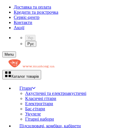
Доставка та оплата
Кредити та розстрочка
Сервіc-центр
Контакти
Акції
Укр
Рус
Menu
Каталог товарів
Гітари
Акустичні та електроакустичні
Класичні гітари
Електрогітари
Бас-гітари
Укулеле
Гітарні набори
Підсилювачі, комбіки, кабінети