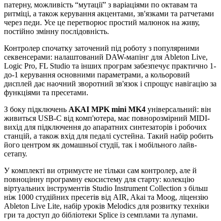
патерну, можливість “мутації” з варіаціями по октавам та
ритміці, а також керування акцентами, зв'язками та ратчетами
через педи. Усе це перетворює простий малюнок на живу,
постійно змінну послідовність.
Контролер спочатку заточений під роботу з популярними
секвенсерами: налаштований DAW-мапінг для Ableton Live,
Logic Pro, FL Studio та інших програм забезпечує практично 1-
до-1 керування основними параметрами, а кольоровий
дисплей дає наочний зворотний зв'язок і спрощує навігацію за
функціями та пресетами.
З боку підключень
AKAI MPK mini MK4
універсальний: він
живиться USB-C від комп'ютера, має повнорозмірний MIDI-
вихід для підключення до апаратних синтезаторів і робочих
станцій, а також вхід для педалі сустейна. Такий набір робить
його центром як домашньої студії, так і мобільного лайв-
сетапу.
У комплекті ви отримуєте не тільки сам контролер, але й
повноцінну програмну екосистему для старту: колекцію
віртуальних інструментів Studio Instrument Collection з більш
ніж 1000 студійних пресетів від AIR, Akai та Moog, ліцензію
Ableton Live Lite, набір уроків Melodics для розвитку техніки
гри та доступ до бібліотеки Splice із семплами та лупами.