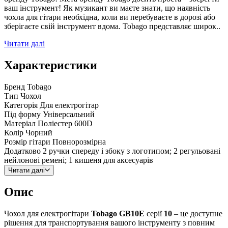
ваш інструмент! Як музикант ви маєте знати, що наявність
чохла для гітари необхідна, коли ви перебуваєте в дорозі або
зберігаєте свій інструмент вдома. Tobago представляє широк..
Читати далі
Характеристики
Бренд
Tobago
Тип
Чохол
Категорія
Для електрогітар
Під форму
Універсальний
Матеріал
Поліестер 600D
Колір
Чорний
Розмір гітари
Повнорозмірна
Додатково
2 ручки спереду і збоку з логотипом; 2 регульовані
нейлонові ремені; 1 кишеня для аксесуарів
Читати далі
Опис
Чохол для електрогітари
Tobago GB10E
серії
10
– це доступне
рішення для транспортування вашого інструменту з повним