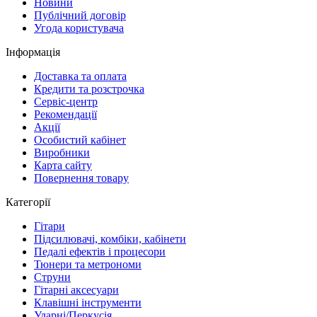
Новини
Публічний договір
Угода користувача
Інформація
Доставка та оплата
Кредити та розстрочка
Сервіc-центр
Рекомендації
Акції
Особистий кабінет
Виробники
Карта сайту
Повернення товару
Категорії
Гітари
Підсилювачі, комбіки, кабінети
Педалі ефектів і процесори
Тюнери та метрономи
Струни
Гітарні аксесуари
Клавішні інструменти
Ударні/Перкусія