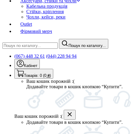
Аксесуари, стійки та чохли
Кабельна продукція
Стійки, кріплення
Чохли, кейси, реки
Outlet
Фірмовий мерч
Пошук по каталогу...
(067) 448 32 61
(044) 228 94 94
Кабінет
Товарів:
0
(0
₴
)
Ваш кошик порожній :(
Додавайте товари в кошик кнопкою “Купити”.
Ваш кошик порожній :(
Додавайте товари в кошик кнопкою “Купити”.