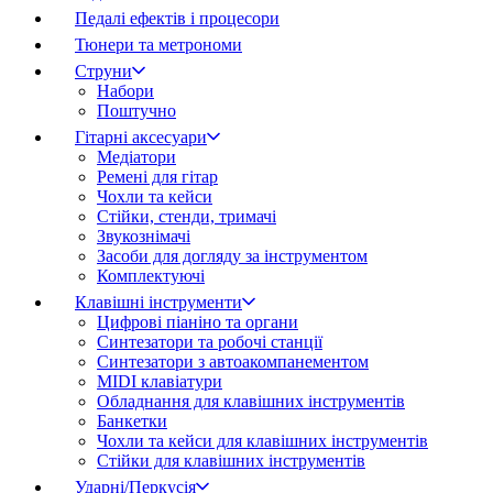
Педалі ефектів і процесори
Тюнери та метрономи
Струни
Набори
Поштучно
Гітарні аксесуари
Медіатори
Ремені для гітар
Чохли та кейси
Стійки, стенди, тримачі
Звукознімачі
Засоби для догляду за інструментом
Комплектуючі
Клавішні інструменти
Цифрові піаніно та органи
Синтезатори та робочі станції
Синтезатори з автоакомпанементом
MIDI клавіатури
Обладнання для клавішних інструментів
Банкетки
Чохли та кейси для клавішних інструментів
Стійки для клавішних інструментів
Ударні/Перкусія