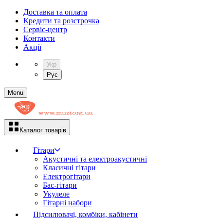
Доставка та оплата
Кредити та розстрочка
Сервіc-центр
Контакти
Акції
Укр
Рус
Menu
Каталог товарів
Гітари
Акустичні та електроакустичні
Класичні гітари
Електрогітари
Бас-гітари
Укулеле
Гітарні набори
Підсилювачі, комбіки, кабінети