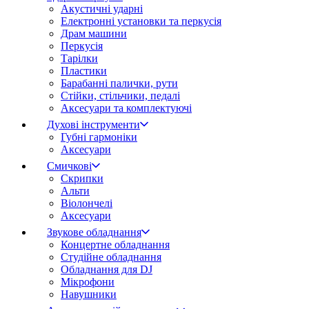
Акустичні ударні
Електронні установки та перкусія
Драм машини
Перкусія
Тарілки
Пластики
Барабанні палички, рути
Стійки, стільчики, педалі
Аксесуари та комплектуючі
Духові інструменти
Губні гармоніки
Аксесуари
Смичкові
Скрипки
Альти
Віолончелі
Аксесуари
Звукове обладнання
Концертне обладнання
Студійне обладнання
Обладнання для DJ
Мікрофони
Навушники