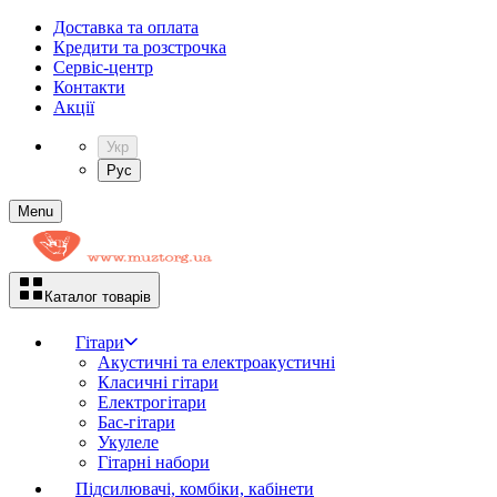
Доставка та оплата
Кредити та розстрочка
Сервіc-центр
Контакти
Акції
Укр
Рус
Menu
Каталог товарів
Гітари
Акустичні та електроакустичні
Класичні гітари
Електрогітари
Бас-гітари
Укулеле
Гітарні набори
Підсилювачі, комбіки, кабінети