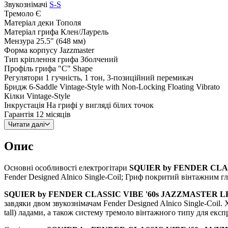
Звукознімачі
S-S
Тремоло
Є
Матеріал деки
Тополя
Матеріал грифа
Клен/Лаурель
Мензура
25.5" (648 мм)
Форма корпусу
Jazzmaster
Тип кріплення грифа
Зболчений
Профіль грифа
"C" Shape
Регулятори
1 гучність, 1 тон, 3-позиційний перемикач
Бридж
6-Saddle Vintage-Style with Non-Locking Floating Vibrato
Кілки
Vintage-Style
Інкрустація
На грифі у вигляді білих точок
Гарантія
12 місяців
Читати далі
Опис
Основні особливості електрогітари
SQUIER by FENDER CLA
Fender Designed Alnico Single-Coil; Гриф покритий вінтажним 
SQUIER by FENDER CLASSIC VIBE '60s JAZZMASTER L
завдяки двом звукознімачам Fender Designed Alnico Single-Coi
tall) ладами, а також систему тремоло вінтажного типу для екс