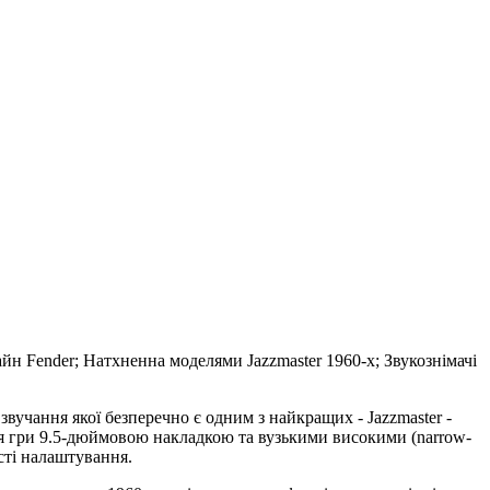
айн Fender; Натхненна моделями Jazzmaster 1960-х; Звукознімачі
вучання якої безперечно є одним з найкращих - Jazzmaster -
ля гри 9.5-дюймовою накладкою та вузькими високими (narrow-
ості налаштування.