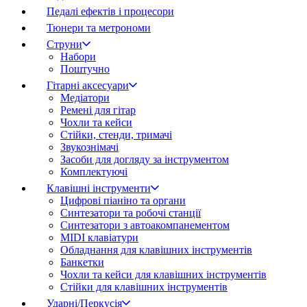
Педалі ефектів і процесори
Тюнери та метрономи
Струни
Набори
Поштучно
Гітарні аксесуари
Медіатори
Ремені для гітар
Чохли та кейси
Стійки, стенди, тримачі
Звукознімачі
Засоби для догляду за інструментом
Комплектуючі
Клавішні інструменти
Цифрові піаніно та органи
Синтезатори та робочі станції
Синтезатори з автоакомпанементом
MIDI клавіатури
Обладнання для клавішних інструментів
Банкетки
Чохли та кейси для клавішних інструментів
Стійки для клавішних інструментів
Ударні/Перкусія