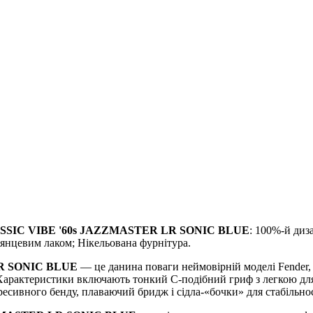
SSIC VIBE '60s JAZZMASTER LR SONIC BLUE
: 100%-й диз
глянцевим лаком; Нікельована фурнітура.
R SONIC BLUE
— це данина поваги неймовірній моделі Fender, з
l. Характеристики включають тонкий С-подібний гриф з легкою д
пресивного бенду, плаваючий бридж і сідла-«бочки» для стабільн