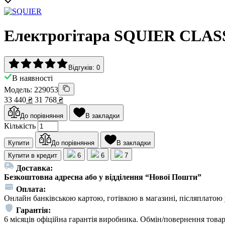
Електрогітара SQUIER CLA
Відгуків: 0
В наявності
Модель: 229053
33 440
₴
31 768
₴
До порівняння
В закладки
Кількість
Купити
До порівняння
В закладки
Купити в кредит
6
6
7
Доставка:
Безкоштовна адресна або у відділення “Нової Пошти”
Оплата:
Онлайн банківською картою, готівкою в магазині, післяплатою 
Гарантія:
6 місяців офіційна гарантія виробника. Обмін/повернення товар