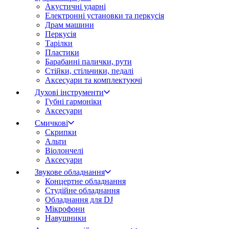
Акустичні ударні
Електронні установки та перкусія
Драм машини
Перкусія
Тарілки
Пластики
Барабанні палички, рути
Стійки, стільчики, педалі
Аксесуари та комплектуючі
Духові інструменти
Губні гармоніки
Аксесуари
Смичкові
Скрипки
Альти
Віолончелі
Аксесуари
Звукове обладнання
Концертне обладнання
Студійне обладнання
Обладнання для DJ
Мікрофони
Навушники