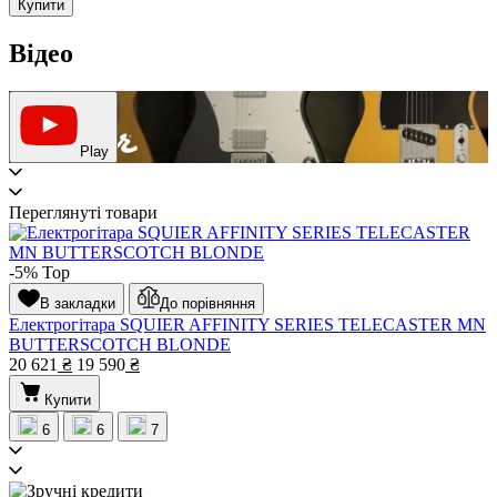
Купити
Відео
Play
Переглянуті товари
-5%
Top
В закладки
До порівняння
Електрогітара SQUIER AFFINITY SERIES TELECASTER MN
BUTTERSCOTCH BLONDE
20 621
₴
19 590
₴
Купити
6
6
7