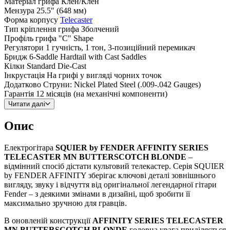
Матеріал грифа
Клен/Клен
Мензура
25.5" (648 мм)
Форма корпусу
Telecaster
Тип кріплення грифа
Зболчений
Профіль грифа
"C" Shape
Регулятори
1 гучність, 1 тон, 3-позиційний перемикач
Бридж
6-Saddle Hardtail with Cast Saddles
Кілки
Standard Die-Cast
Інкрустація
На грифі у вигляді чорних точок
Додатково
Струни: Nickel Plated Steel (.009-.042 Gauges)
Гарантія
12 місяців (на механічні компоненти)
Читати далі
Опис
Електрогітара
SQUIER by FENDER AFFINITY SERIES
TELECASTER MN BUTTERSCOTCH BLONDE
–
відмінний спосіб дістати культовий телекастер. Серія SQUIER
by FENDER AFFINITY зберігає ключові деталі зовнішнього
вигляду, звуку і відчуття від оригінальної легендарної гітари
Fender – з деякими змінами в дизайні, щоб зробити її
максимально зручною для гравців.
В оновленій конструкції
AFFINITY SERIES TELECASTER
MN BUTTERSCOTCH BLONDE
головна увага приділяється