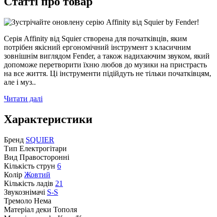
Статті про товар
Серія Affinity від Squier створена для початківців, яким
потрібен якісний ергономічний інструмент з класичним
зовнішнім виглядом Fender, а також надихаючим звуком, який
допоможе перетворити їхню любов до музики на пристрасть
на все життя. Ці інструменти підійдуть не тільки початківцям,
але і муз..
Читати далі
Характеристики
Бренд
SQUIER
Тип
Електрогітари
Вид
Правосторонні
Кількість струн
6
Колір
Жовтий
Кількість ладів
21
Звукознімачі
S-S
Тремоло
Нема
Матеріал деки
Тополя