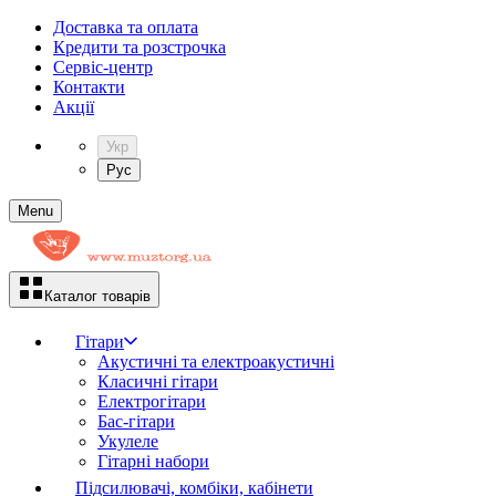
Доставка та оплата
Кредити та розстрочка
Сервіc-центр
Контакти
Акції
Укр
Рус
Menu
Каталог товарів
Гітари
Акустичні та електроакустичні
Класичні гітари
Електрогітари
Бас-гітари
Укулеле
Гітарні набори
Підсилювачі, комбіки, кабінети