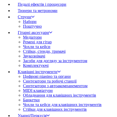
Педалі ефектів і процесори
Тюнери та метрономи
Струни
Набори
Поштучно
Гітарні аксесуари
Медіатори
Ремені для гітар
Чохли та кейси
Стійки, стенди, тримачі
Звукознімачі
Засоби для догляду за інструментом
Комплектуючі
Клавішні інструменти
Цифрові піаніно та органи
Синтезатори та робочі станції
Синтезатори з автоакомпанементом
MIDI клавіатури
Обладнання для клавішних інструментів
Банкетки
Чохли та кейси для клавішних інструментів
Стійки для клавішних інструментів
Ударні/Перкусія