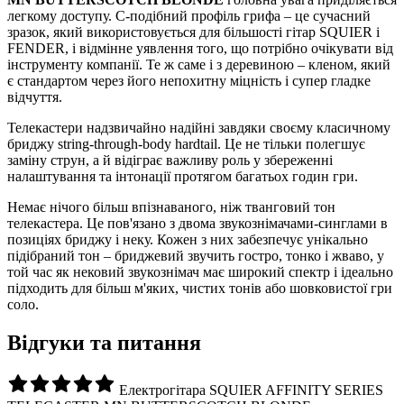
легкому доступу. C-подібний профіль грифа – це сучасний
зразок, який використовується для більшості гітар SQUIER і
FENDER, і відмінне уявлення того, що потрібно очікувати від
інструменту компанії. Те ж саме і з деревиною – кленом, який
є стандартом через його непохитну міцність і супер гладке
відчуття.
Телекастери надзвичайно надійні завдяки своєму класичному
бриджу string-through-body hardtail. Це не тільки полегшує
заміну струн, а й відіграє важливу роль у збереженні
налаштування та інтонації протягом багатьох годин гри.
Немає нічого більш впізнаваного, ніж тванговий тон
телекастера. Це пов'язано з двома звукознімачами-синглами в
позиціях бриджу і неку. Кожен з них забезпечує унікально
підібраний тон – бриджевий звучить гостро, тонко і жваво, у
той час як нековий звукознімач має широкий спектр і ідеально
підходить для більш м'яких, чистих тонів або шовковистої гри
соло.
Відгуки та питання
Електрогітара SQUIER AFFINITY SERIES