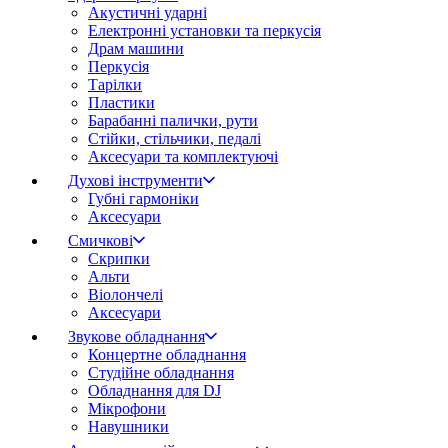
Акустичні ударні
Електронні установки та перкусія
Драм машини
Перкусія
Тарілки
Пластики
Барабанні палички, рути
Стійки, стільчики, педалі
Аксесуари та комплектуючі
Духові інструменти
Губні гармоніки
Аксесуари
Смичкові
Скрипки
Альти
Віолончелі
Аксесуари
Звукове обладнання
Концертне обладнання
Студійне обладнання
Обладнання для DJ
Мікрофони
Навушники