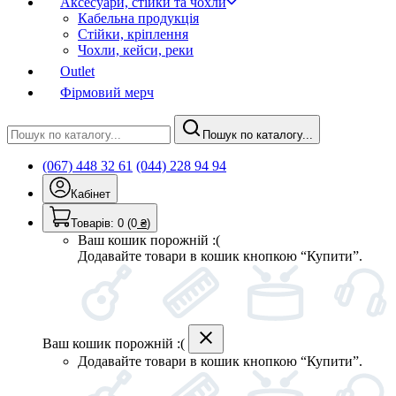
Аксесуари, стійки та чохли
Кабельна продукція
Стійки, кріплення
Чохли, кейси, реки
Outlet
Фірмовий мерч
Пошук по каталогу...
(067) 448 32 61
(044) 228 94 94
Кабінет
Товарів:
0
(0
₴
)
Ваш кошик порожній :(
Додавайте товари в кошик кнопкою “Купити”.
Ваш кошик порожній :(
Додавайте товари в кошик кнопкою “Купити”.