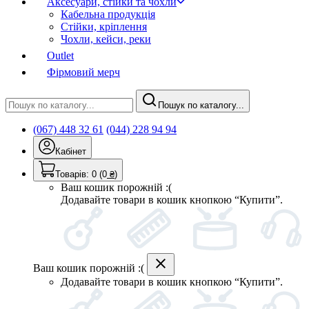
Аксесуари, стійки та чохли
Кабельна продукція
Стійки, кріплення
Чохли, кейси, реки
Outlet
Фірмовий мерч
Пошук по каталогу...
(067) 448 32 61
(044) 228 94 94
Кабінет
Товарів:
0
(0
₴
)
Ваш кошик порожній :(
Додавайте товари в кошик кнопкою “Купити”.
Ваш кошик порожній :(
Додавайте товари в кошик кнопкою “Купити”.