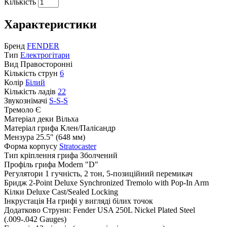
Кількість
Характеристики
Бренд
FENDER
Тип
Електрогітари
Вид
Правосторонні
Кількість струн
6
Колір
Білий
Кількість ладів
22
Звукознімачі
S-S-S
Тремоло
Є
Матеріал деки
Вільха
Матеріал грифа
Клен/Палісандр
Мензура
25.5" (648 мм)
Форма корпусу
Stratocaster
Тип кріплення грифа
Зболчений
Профіль грифа
Modern "D"
Регулятори
1 гучність, 2 тон, 5-позиційний перемикач
Бридж
2-Point Deluxe Synchronized Tremolo with Pop-In Arm
Кілки
Deluxe Cast/Sealed Locking
Інкрустація
На грифі у вигляді білих точок
Додатково
Струни: Fender USA 250L Nickel Plated Steel
(.009-.042 Gauges)