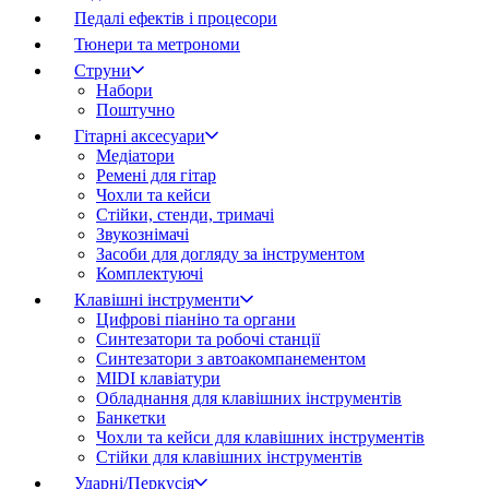
Педалі ефектів і процесори
Тюнери та метрономи
Струни
Набори
Поштучно
Гітарні аксесуари
Медіатори
Ремені для гітар
Чохли та кейси
Стійки, стенди, тримачі
Звукознімачі
Засоби для догляду за інструментом
Комплектуючі
Клавішні інструменти
Цифрові піаніно та органи
Синтезатори та робочі станції
Синтезатори з автоакомпанементом
MIDI клавіатури
Обладнання для клавішних інструментів
Банкетки
Чохли та кейси для клавішних інструментів
Стійки для клавішних інструментів
Ударні/Перкусія