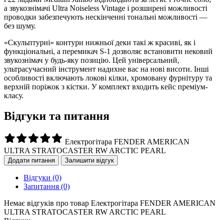
а звукознімачі Ultra Noiseless Vintage і розширені можливості
проводки забезпечують нескінченні тональні можливості —
без шуму.
«Скульптурні» контури нижньої деки такі ж красиві, як і
функціональні, а перемикач S-1 дозволяє встановити нековий
звукознімач у будь-яку позицію. Цей універсальний,
ультрасучасний інструмент надихне вас на нові висоти. Інші
особливості включають локові кілки, хромовану фурнітуру та
верхній поріжок з кістки. У комплект входить кейс преміум-
класу.
Відгуки та питання
Електрогітара FENDER AMERICAN
ULTRA STRATOCASTER RW ARCTIC PEARL
Додати питання
Залишити відгук
Відгуки
(0)
Запитання
(0)
Немає відгуків про товар Електрогітара FENDER AMERICAN
ULTRA STRATOCASTER RW ARCTIC PEARL