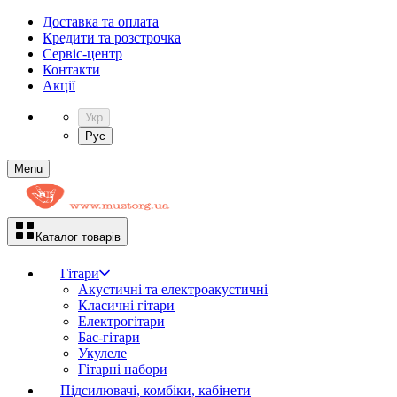
Доставка та оплата
Кредити та розстрочка
Сервіc-центр
Контакти
Акції
Укр
Рус
Menu
Каталог товарів
Гітари
Акустичні та електроакустичні
Класичні гітари
Електрогітари
Бас-гітари
Укулеле
Гітарні набори
Підсилювачі, комбіки, кабінети