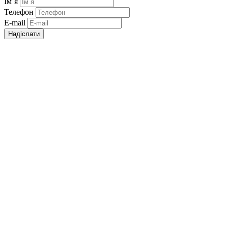
Ім`я
Телефон
E-mail
Надіслати