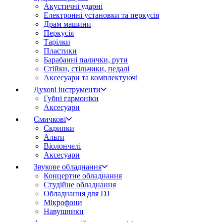
Акустичні ударні
Електронні установки та перкусія
Драм машини
Перкусія
Тарілки
Пластики
Барабанні палички, рути
Стійки, стільчики, педалі
Аксесуари та комплектуючі
Духові інструменти
Губні гармоніки
Аксесуари
Смичкові
Скрипки
Альти
Віолончелі
Аксесуари
Звукове обладнання
Концертне обладнання
Студійне обладнання
Обладнання для DJ
Мікрофони
Навушники