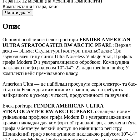
Гарантія
12 місяців (на механічні компоненти)
Комплектація
Гітара, кейс
Читати далі
Опис
Основні особливості електрогітари
FENDER AMERICAN
ULTRA STRATOCASTER RW ARCTIC PEARL
: Верхня
дека — вільха; Скульптурні контури нижньої деки; Три
звукознімачі типу сингл Ultra Noiseless Vintage Strat; Профіль
грифа Modern D з ультраглянцевою обробкою; Компаундна
накладка грифа радіусом 10"-14"; 22 лади medium jumbo; У
комплекті кейс преміального класу.
American Ultra — це найбільш просунута серія електро- та бас-
гітар від Fender для вимогливих гравців, які потребують
найкращого в усьому: чіткості, продуктивності та звучанні.
Електрогітара
FENDER AMERICAN ULTRA
STRATOCASTER RW ARCTIC PEARL
оснащена новим
унікальним профілем грифа Modern D з ультразгладженими
краями накладки для комфортної тривалої гри, а звужена п'ята
грифа забезпечує легкий доступ до найвищого регістру.
Швидкісний гриф з компаундною накладкою радіусом 10"-14"
і 22 ладами Medium Jumbo відповідають за легке і точне соло,