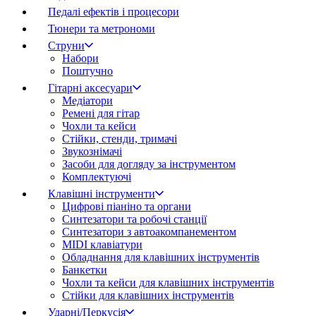
Педалі ефектів і процесори
Тюнери та метрономи
Струни
Набори
Поштучно
Гітарні аксесуари
Медіатори
Ремені для гітар
Чохли та кейси
Стійки, стенди, тримачі
Звукознімачі
Засоби для догляду за інструментом
Комплектуючі
Клавішні інструменти
Цифрові піаніно та органи
Синтезатори та робочі станції
Синтезатори з автоакомпанементом
MIDI клавіатури
Обладнання для клавішних інструментів
Банкетки
Чохли та кейси для клавішних інструментів
Стійки для клавішних інструментів
Ударні/Перкусія