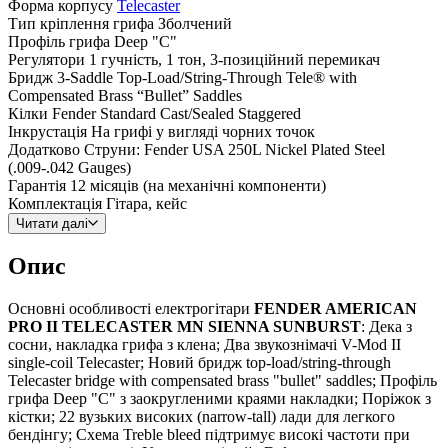
Форма корпусу
Telecaster
Тип кріплення грифа
Зболчений
Профіль грифа
Deep "C"
Регулятори
1 гучність, 1 тон, 3-позиційний перемикач
Бридж
3-Saddle Top-Load/String-Through Tele® with
Compensated Brass “Bullet” Saddles
Кілки
Fender Standard Cast/Sealed Staggered
Інкрустація
На грифі у вигляді чорних точок
Додатково
Струни: Fender USA 250L Nickel Plated Steel
(.009-.042 Gauges)
Гарантія
12 місяців (на механічні компоненти)
Комплектація
Гітара, кейс
Читати далі
Опис
Основні особливості електрогітари
FENDER AMERICAN
PRO II TELECASTER MN SIENNA SUNBURST
: Дека з
сосни, накладка грифа з клена; Два звукознімачі V-Mod II
single-coil Telecaster; Новий бридж top-load/string-through
Telecaster bridge with compensated brass "bullet" saddles; Профіль
грифа Deep "C" з заокругленими краями накладки; Поріжок з
кістки; 22 вузьких високих (narrow-tall) лади для легкого
бендінгу; Схема Treble bleed підтримує високі частоти при