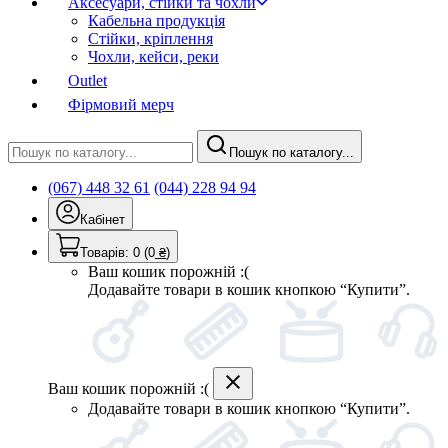
Аксесуари, стійки та чохли
Кабельна продукція
Стійки, кріплення
Чохли, кейси, реки
Outlet
Фірмовий мерч
Пошук по каталогу...
(067) 448 32 61
(044) 228 94 94
Кабінет
Товарів:
0
(0
₴
)
Ваш кошик порожній :(
Додавайте товари в кошик кнопкою “Купити”.
Ваш кошик порожній :(
Додавайте товари в кошик кнопкою “Купити”.