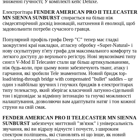
зниженні гучності; У комплекті кейс Deluxe.
Електрогітара
FENDER AMERICAN PRO II TELECASTER
MN SIENNA SUNBURST
спирається на більш ніж
сімдесятирічний досвід інновацій, натхнення й еволюції, щоб
задовольнити потреби сучасного гравця.
Популярний профіль грифа Deep "C" тепер має гладкі
заокруглені краї накладки, атласну обробку «Super-Natural» і
нову скульптурну п'яту грифа для максимального комфорту та
легкого доступу до верхнього регістру. Нові звукознімачі типу
сингл V-Mod II Telecaster стали ще більш артикульованими,
ніж будь-коли, при цьому вони забезпечують тванг, атаку і
гарчання, які зробили Tele знаменитим. Новий бридж top-
load/string-through bridge with compensated "bullet" saddles – це
один з найбільш зручних і гнучких бриджів в електрогітарах
типу телекастер, який зберігає класичний латунно-сідельний
тон і відповідає за відмінну інтонацію та гнучкі можливості
налаштування, дозволяючи вам адаптувати натяг і тон кожної
струни на свій смак.
FENDER AMERICAN PRO II TELECASTER MN SIENNA
SUNBURST
забезпечує миттєвий "зв'язок" і універсальність
звучання, які ви відразу відчуєте і почуєте, з широким
спектром поліпшень, які становлять ні що інше, як новий