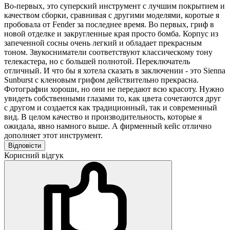
Во-первых, это суперский инструмент с лучшим покрытием и
качеством сборки, сравнивая с другими моделями, коротые я
пробовала от Fender за последнее время. Во первых, гриф в
новой отделке и закругленные края просто бомба. Корпус из
запеченной сосны очень легкий и обладает прекрасным
тоном. Звукосниматели соответствуют классическому тону
телекастера, но с большей полнотой. Переключатель
отличный. И что бы я хотела сказать в заключении - это Sienna
Sunburst с кленовым грифом действительно прекрасна.
Фотографии хороши, но они не передают всю красоту. Нужно
увидеть собственными глазами то, как цвета сочетаются друг
с другом и создается как традиционный, так и современный
вид. В целом качество и производительность, которые я
ожидала, явно намного выше. А фирменный кейс отлично
дополняет этот инструмент.
Відповісти
Корисний відгук