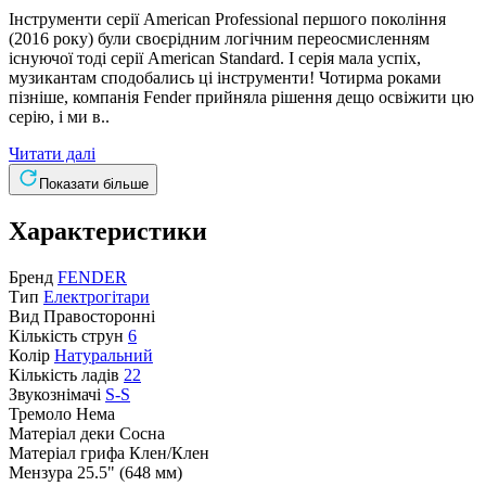
Інструменти серії American Professional першого покоління
(2016 року) були своєрідним логічним переосмисленням
існуючої тоді серії American Standard. І серія мала успіх,
музикантам сподобались ці інструменти! Чотирма роками
пізніше, компанія Fender прийняла рішення дещо освіжити цю
серію, і ми в..
Читати далі
Показати більше
Характеристики
Бренд
FENDER
Тип
Електрогітари
Вид
Правосторонні
Кількість струн
6
Колір
Натуральний
Кількість ладів
22
Звукознімачі
S-S
Тремоло
Нема
Матеріал деки
Сосна
Матеріал грифа
Клен/Клен
Мензура
25.5" (648 мм)