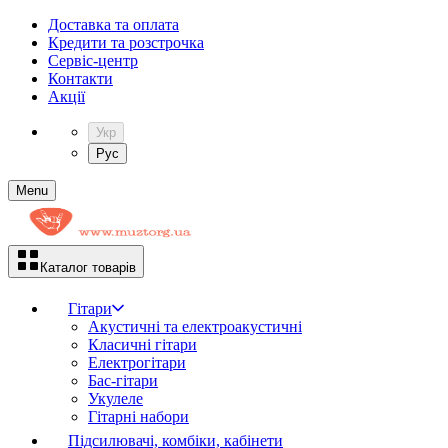
Доставка та оплата
Кредити та розстрочка
Сервіc-центр
Контакти
Акції
Укр
Рус
Menu
Каталог товарів
Гітари
Акустичні та електроакустичні
Класичні гітари
Електрогітари
Бас-гітари
Укулеле
Гітарні набори
Підсилювачі, комбіки, кабінети