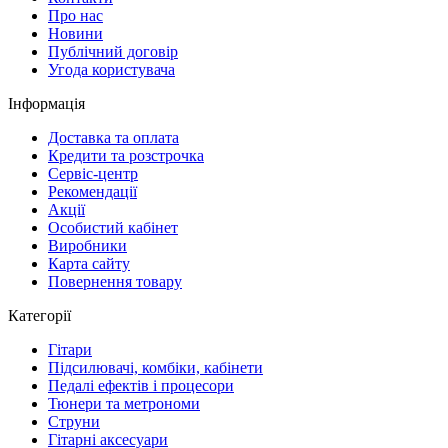
Про нас
Новини
Публічний договір
Угода користувача
Інформація
Доставка та оплата
Кредити та розстрочка
Сервіc-центр
Рекомендації
Акції
Особистий кабінет
Виробники
Карта сайту
Повернення товару
Категорії
Гітари
Підсилювачі, комбіки, кабінети
Педалі ефектів і процесори
Тюнери та метрономи
Струни
Гітарні аксесуари