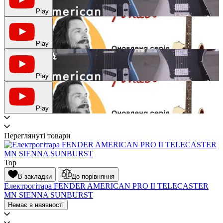
Play
Play
Play
Play
Переглянуті товари
Top
В закладки
До порівняння
Електрогітара FENDER AMERICAN PRO II TELECASTER
MN SIENNA SUNBURST
Немає в наявності