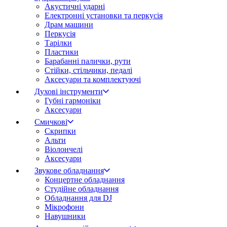
Акустичні ударні
Електронні установки та перкусія
Драм машини
Перкусія
Тарілки
Пластики
Барабанні палички, рути
Стійки, стільчики, педалі
Аксесуари та комплектуючі
Духові інструменти
Губні гармоніки
Аксесуари
Смичкові
Скрипки
Альти
Віолончелі
Аксесуари
Звукове обладнання
Концертне обладнання
Студійне обладнання
Обладнання для DJ
Мікрофони
Навушники