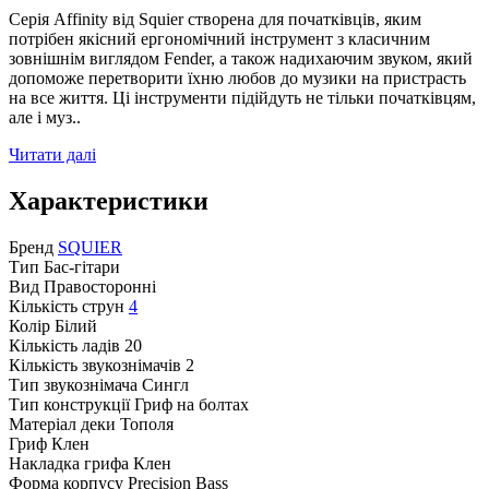
Серія Affinity від Squier створена для початківців, яким
потрібен якісний ергономічний інструмент з класичним
зовнішнім виглядом Fender, а також надихаючим звуком, який
допоможе перетворити їхню любов до музики на пристрасть
на все життя. Ці інструменти підійдуть не тільки початківцям,
але і муз..
Читати далі
Характеристики
Бренд
SQUIER
Тип
Бас-гітари
Вид
Правосторонні
Кількість струн
4
Колір
Білий
Кількість ладів
20
Кількість звукознімачів
2
Тип звукознімача
Сингл
Тип конструкції
Гриф на болтах
Матеріал деки
Тополя
Гриф
Клен
Накладка грифа
Клен
Форма корпусу
Precision Bass