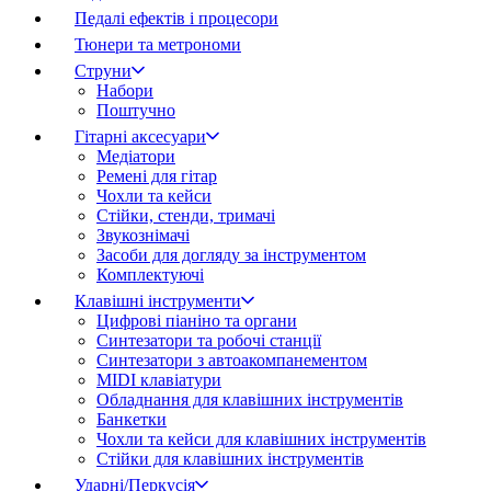
Педалі ефектів і процесори
Тюнери та метрономи
Струни
Набори
Поштучно
Гітарні аксесуари
Медіатори
Ремені для гітар
Чохли та кейси
Стійки, стенди, тримачі
Звукознімачі
Засоби для догляду за інструментом
Комплектуючі
Клавішні інструменти
Цифрові піаніно та органи
Синтезатори та робочі станції
Синтезатори з автоакомпанементом
MIDI клавіатури
Обладнання для клавішних інструментів
Банкетки
Чохли та кейси для клавішних інструментів
Стійки для клавішних інструментів
Ударні/Перкусія