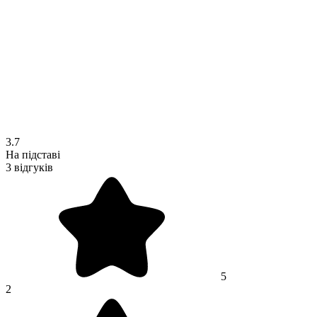
3.7
На підставі
3 відгуків
5
2