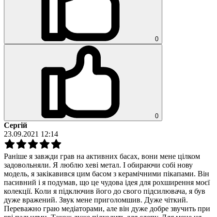
0
0
Сергій
23.09.2021 12:14
Раніше я завжди грав на активних басах, вони мене цілком
задовольняли. Я люблю хеві метал. І обираючи собі нову
модель, я закікавився цим басом з керамічними пікапами. Він
пасивний і я подумав, що це чудова ідея для рохширення моєї
колекції. Коли я підключив його до свого підсилювача, я був
дуже вражений. Звук мене приголомшив. Дуже чіткий.
Переважно граю медіаторами, але він дуже добре звучить при