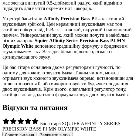
має злегка вигнутий 9.5-дюймовий радіус, який відмінно
підходить для взяття окремих нот і акордів.
У центрі бас-гітари
Affinity Precision Bass PJ
– класичний
звукознімач split-coil. Цей керамічний звукознімач має тон,
який ви очікуєте від P-Bass – товстий, округлий і наповнений
панчем. Універсальний звук, який можна почути в найбільш
різних жанрах.
Squier Affinity Series Precision Bass PJ MN
Olympic White
доповнює традиційну формулу з бриджевим
звукознімачем Jazz Bass для більш щільного, різкого і
артикульованого звуку.
Ця бас-гітара оснащена двома регуляторами гучності, по
одному для кожного звукознімача. Таким чином, можна
отримати звук кожного звукознімача окремо, встановивши для
іншого значення 0, або використовувати будь-яке поєднання
двох звукознімачів. Крім цього, є загальний регулятор тону,
який дозволяє додатково формувати звук двох звукознімачів.
Відгуки та питання
Бас-гітара SQUIER AFFINITY SERIES
PRECISION BASS PJ MN OLYMPIC WHITE
Додати питання
Залишити відгук