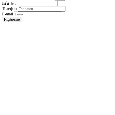
Ім`я
Телефон
E-mail
Надіслати