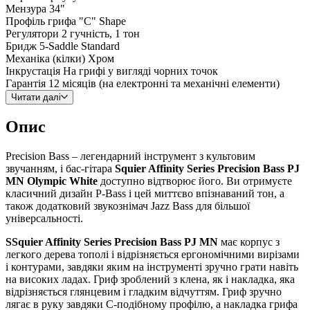
Мензура
34"
Профіль грифа
"C" Shape
Регулятори
2 гучність, 1 тон
Бридж
5-Saddle Standard
Механіка (кілки)
Хром
Інкрустація
На грифі у вигляді чорних точок
Гарантія
12 місяців (на електронні та механічні елементи)
Читати далі
Опис
Precision Bass – легендарний інструмент з культовим
звучанням, і бас-гітара
Squier Affinity Series Precision Bass PJ
MN Olympic White
доступно відтворює його. Ви отримуєте
класичний дизайн P-Bass і цей миттєво впізнаваний тон, а
також додатковий звукознімач Jazz Bass для більшої
універсальності.
SSquier Affinity Series Precision Bass PJ MN
має корпус з
легкого дерева тополі і відрізняється ергономічними вирізами
і контурами, завдяки яким на інструменті зручно грати навіть
на високих ладах. Гриф зроблений з клена, як і накладка, яка
відрізняється глянцевим і гладким відчуттям. Гриф зручно
лягає в руку завдяки С-подібному профілю, а накладка грифа