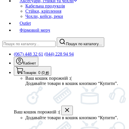
Аксесуари, стійки та чохли
Кабельна продукція
Стійки, кріплення
Чохли, кейси, реки
Outlet
Фірмовий мерч
Пошук по каталогу...
(067) 448 32 61
(044) 228 94 94
Кабінет
Товарів:
0
(0
₴
)
Ваш кошик порожній :(
Додавайте товари в кошик кнопкою “Купити”.
Ваш кошик порожній :(
Додавайте товари в кошик кнопкою “Купити”.