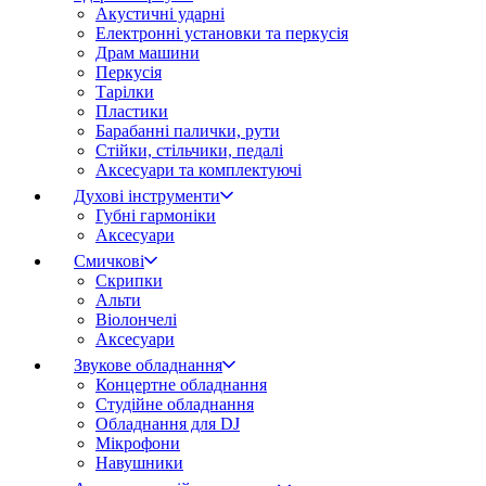
Акустичні ударні
Електронні установки та перкусія
Драм машини
Перкусія
Тарілки
Пластики
Барабанні палички, рути
Стійки, стільчики, педалі
Аксесуари та комплектуючі
Духові інструменти
Губні гармоніки
Аксесуари
Смичкові
Скрипки
Альти
Віолончелі
Аксесуари
Звукове обладнання
Концертне обладнання
Студійне обладнання
Обладнання для DJ
Мікрофони
Навушники