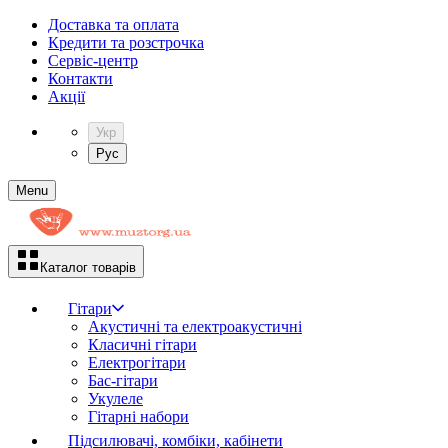
Доставка та оплата
Кредити та розстрочка
Сервіc-центр
Контакти
Акції
Укр
Рус
Menu
Каталог товарів
Гітари
Акустичні та електроакустичні
Класичні гітари
Електрогітари
Бас-гітари
Укулеле
Гітарні набори
Підсилювачі, комбіки, кабінети