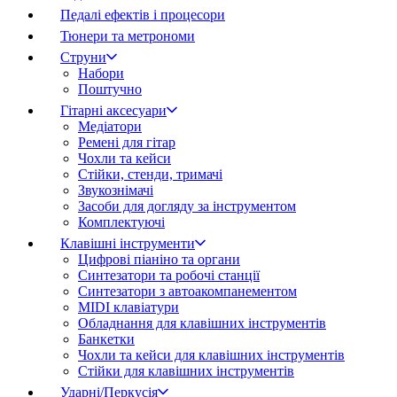
Педалі ефектів і процесори
Тюнери та метрономи
Струни
Набори
Поштучно
Гітарні аксесуари
Медіатори
Ремені для гітар
Чохли та кейси
Стійки, стенди, тримачі
Звукознімачі
Засоби для догляду за інструментом
Комплектуючі
Клавішні інструменти
Цифрові піаніно та органи
Синтезатори та робочі станції
Синтезатори з автоакомпанементом
MIDI клавіатури
Обладнання для клавішних інструментів
Банкетки
Чохли та кейси для клавішних інструментів
Стійки для клавішних інструментів
Ударні/Перкусія