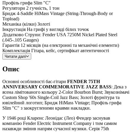
Профіль грифа
Slim "C"
Регулятори
2 гучність, 1 тон
Бридж
4-Saddle HiMass Vintage (String-Through-Body or
Topload)
Механіка (кілки)
Золоті
Інкрустація
На грифі у вигляді білих точок
Додатково
Струни: Fender USA 7250M Nickel Plated Steel
(.045-.105 Gauges)
Гарантія
12 місяців (на електронні та механічні елементи)
Комплектація
Гітара, кейс, сертифікат автентичності
Читати далі
Опис
Основні особливості бас-гітари
FENDER 75TH
ANNIVERSARY COMMEMORATIVE JAZZ BASS
: Дека з
ясена лімітованого кольору 2-Color Bourbon Burst; Звукознімачі
Custom Shop '60s Single-Coil Jazz Bass; Золоті фурнітура та
ювілейний логотип; Бридж HiMass Vintage; Профіль грифа
Slim "C" з заокругленими краями накладки.
У 1946 році Кларенс Леонідас (Лео) Фендер заснував
компанію Fender Electric Instrument Company і тим самим
назавжди змінив напрям сучасної музики. Серія 75th