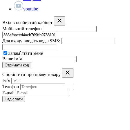
youtube
Вхід в особистий кабінет
Мобільний телефон
Для входу введіть код з SMS:
Запам`ятати мене
Ваше ім`я
Отримати код
Сповістити про появу товару
Ім`я
Телефон
E-mail
Надіслати