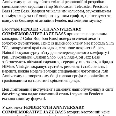
Anniversary вшановує його сміливі революційні розробки
спеціальними версіями гітар Stratocaster, Telecaster, Precision
Bass і Jazz Bass. Завдяки унікальним кольорам, звукознімачам
преміумкласу та неймовірно зручним грифам, ці інструменти
шанують безсмертні дизайни Fender, які змінили музику.
Бас-гітара
FENDER 75TH ANNIVERSARY
COMMEMORATIVE JAZZ BASS
прикрашена красивим
кольором 2-Color Bourbon Burst поверх ясеневої деки із
золотою фурнітурою. Гриф із цілісного клену має профіль Slim
"C", заокруглені краї накладки, сатинове покриття Super-
Natural і скульптурну п'яту для неперевершеного комфорту і
гри. Звукознімачі Custom Shop '60s Single-Coil Jazz Bass
забезпечують вінтажні гарчання, середину та чіткість, а бридж
HiMass Vintage покращує сустейн, резонанс і стабільність. І
нарешті, кожна модель володіє спеціальний логотипом 75th
Anniversary на зворотному боці голови грифа та ювілейним
гравіюванням на пластині кріплення грифа.
Цей лімітований інструмент вшановує найпопулярнішу в світі
бас-гітару, яка надає класичний стиль і звучання Fender в
ексклюзивному форматі.
У комплект
FENDER 75TH ANNIVERSARY
COMMEMORATIVE JAZZ BASS
входять кастомний кейс