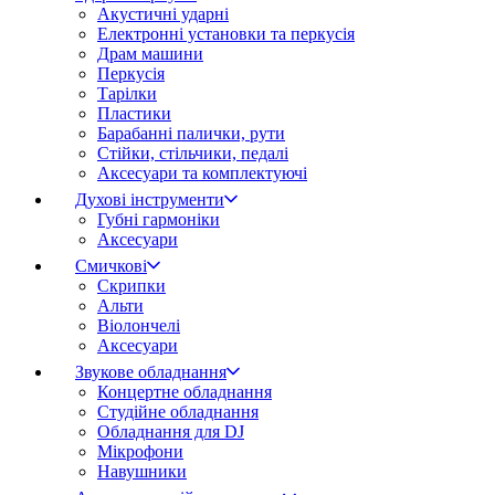
Акустичні ударні
Електронні установки та перкусія
Драм машини
Перкусія
Тарілки
Пластики
Барабанні палички, рути
Стійки, стільчики, педалі
Аксесуари та комплектуючі
Духові інструменти
Губні гармоніки
Аксесуари
Смичкові
Скрипки
Альти
Віолончелі
Аксесуари
Звукове обладнання
Концертне обладнання
Студійне обладнання
Обладнання для DJ
Мікрофони
Навушники