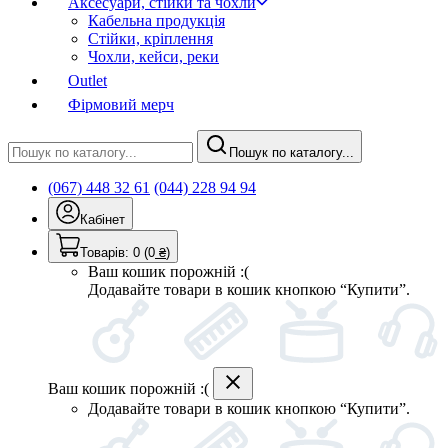
Аксесуари, стійки та чохли
Кабельна продукція
Стійки, кріплення
Чохли, кейси, реки
Outlet
Фірмовий мерч
Пошук по каталогу...
(067) 448 32 61
(044) 228 94 94
Кабінет
Товарів:
0
(0
₴
)
Ваш кошик порожній :(
Додавайте товари в кошик кнопкою “Купити”.
Ваш кошик порожній :(
Додавайте товари в кошик кнопкою “Купити”.