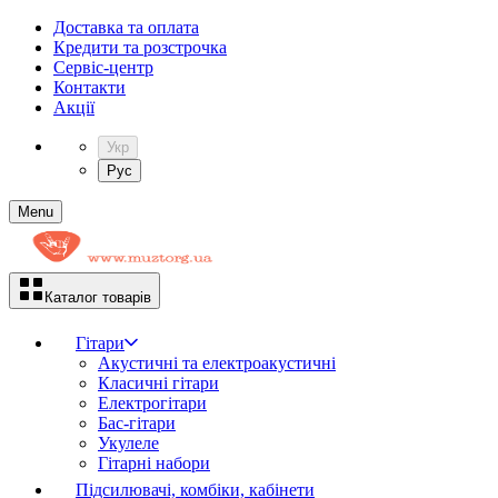
Доставка та оплата
Кредити та розстрочка
Сервіc-центр
Контакти
Акції
Укр
Рус
Menu
Каталог товарів
Гітари
Акустичні та електроакустичні
Класичні гітари
Електрогітари
Бас-гітари
Укулеле
Гітарні набори
Підсилювачі, комбіки, кабінети