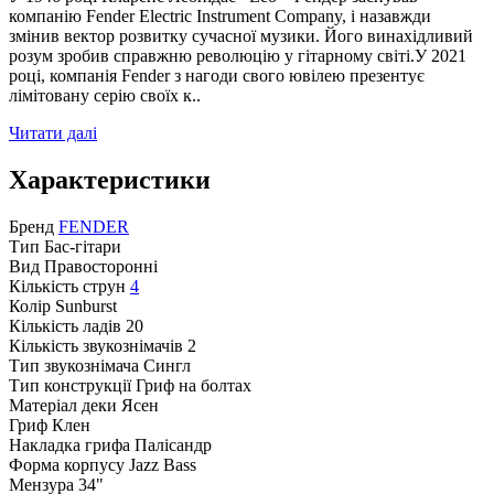
компанію Fender Electric Instrument Company, і назавжди
змінив вектор розвитку сучасної музики. Його винахідливий
розум зробив справжню революцію у гітарному світі.У 2021
році, компанія Fender з нагоди свого ювілею презентує
лімітовану серію своїх к..
Читати далі
Характеристики
Бренд
FENDER
Тип
Бас-гітари
Вид
Правосторонні
Кількість струн
4
Колір
Sunburst
Кількість ладів
20
Кількість звукознімачів
2
Тип звукознімача
Сингл
Тип конструкції
Гриф на болтах
Матеріал деки
Ясен
Гриф
Клен
Накладка грифа
Палісандр
Форма корпусу
Jazz Bass
Мензура
34"