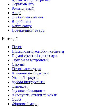
Сервіc-центр
Рекомендації
Акції
Особистий кабінет
Виробники
Карта сайту
Повернення товару
Категорії
Гітари
Підсилювачі, комбіки, кабінети
Педалі ефектів і процесори
Тюнери та метрономи
Струни
Гітарні аксесуари
Клавішні інструменти
Ударні/Перкусія
Духові інструменти
Смичкові
Звукове обладнання
Аксесуари, стійки та чохли
Outlet
Фірмовий мерч