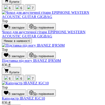
Купити
6
6
7
Top
В закладки
До порівняння
Чохол для акустичної гітари EPIPHONE WESTERN
ACOUSTIC GUITAR GIGBAG
Немає в наявності
Top
В закладки
До порівняння
Підставка під ногу IBANEZ IFR50M
836
₴
Купити
6
6
7
Top
В закладки
До порівняння
Каподастр IBANEZ IGC10
836
₴