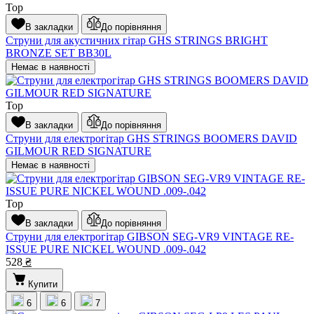
Top
В закладки
До порівняння
Струни для акустичних гітар GHS STRINGS BRIGHT
BRONZE SET BB30L
Немає в наявності
Top
В закладки
До порівняння
Струни для електрогітар GHS STRINGS BOOMERS DAVID
GILMOUR RED SIGNATURE
Немає в наявності
Top
В закладки
До порівняння
Струни для електрогітар GIBSON SEG-VR9 VINTAGE RE-
ISSUE PURE NICKEL WOUND .009-.042
528
₴
Купити
6
6
7