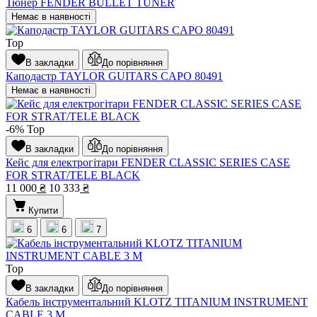
Тюнер FENDER BULLET TUNER
Немає в наявності
Top
В закладки
До порівняння
Каподастр TAYLOR GUITARS CAPO 80491
Немає в наявності
-6%
Top
В закладки
До порівняння
Кейс для електрогітари FENDER CLASSIC SERIES CASE
FOR STRAT/TELE BLACK
11 000
₴
10 333
₴
Купити
6
6
7
Top
В закладки
До порівняння
Кабель інструментальний KLOTZ TITANIUM INSTRUMENT
CABLE 3 M