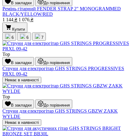
В закладки
До порівняння
Ремінь гітарний FENDER STRAP 2" MONOGRAMMED
BLACK/YELLOW/RED
1 144
₴
1 076
₴
Купити
6
6
7
Top
В закладки
До порівняння
Струни для електрогітар GHS STRINGS PROGRESSIVES
PRXL 09-42
Немає в наявності
Top
В закладки
До порівняння
Струни для електрогітар GHS STRINGS GBZW ZAKK
WYLDE
Немає в наявності