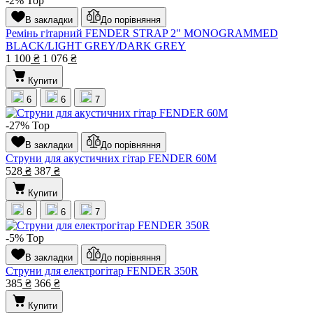
-2%
Top
В закладки
До порівняння
Ремінь гітарний FENDER STRAP 2" MONOGRAMMED
BLACK/LIGHT GREY/DARK GREY
1 100
₴
1 076
₴
Купити
6
6
7
-27%
Top
В закладки
До порівняння
Струни для акустичних гітар FENDER 60M
528
₴
387
₴
Купити
6
6
7
-5%
Top
В закладки
До порівняння
Струни для електрогітар FENDER 350R
385
₴
366
₴
Купити