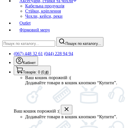
Аксесуари, стійки та чохли
Кабельна продукція
Стійки, кріплення
Чохли, кейси, реки
Outlet
Фірмовий мерч
Пошук по каталогу...
(067) 448 32 61
(044) 228 94 94
Кабінет
Товарів:
0
(0
₴
)
Ваш кошик порожній :(
Додавайте товари в кошик кнопкою “Купити”.
Ваш кошик порожній :(
Додавайте товари в кошик кнопкою “Купити”.