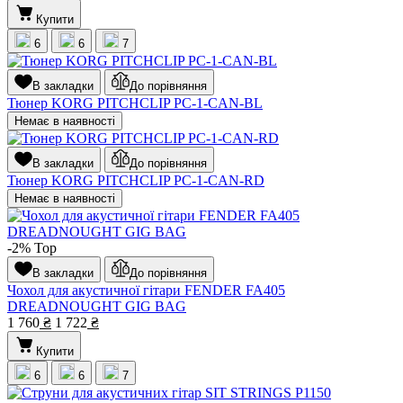
Купити
6
6
7
В закладки
До порівняння
Тюнер KORG PITCHCLIP PC-1-CAN-BL
Немає в наявності
В закладки
До порівняння
Тюнер KORG PITCHCLIP PC-1-CAN-RD
Немає в наявності
-2%
Top
В закладки
До порівняння
Чохол для акустичної гітари FENDER FA405
DREADNOUGHT GIG BAG
1 760
₴
1 722
₴
Купити
6
6
7