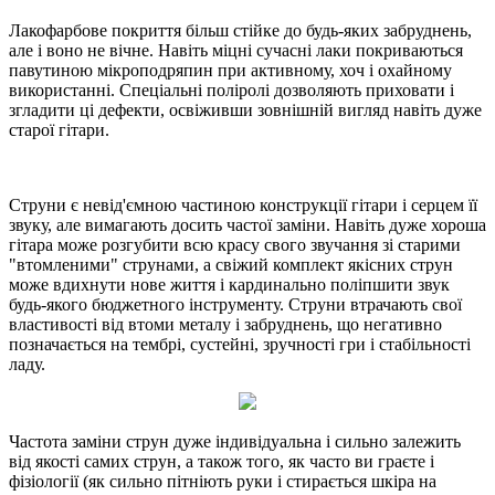
Лакофарбове покриття більш стійке до будь-яких забруднень,
але і воно не вічне. Навіть міцні сучасні лаки покриваються
павутиною мікроподряпин при активному, хоч і охайному
використанні. Спеціальні поліролі дозволяють приховати і
згладити ці дефекти, освіживши зовнішній вигляд навіть дуже
старої гітари.
Струни є невід'ємною частиною конструкції гітари і серцем її
звуку, але вимагають досить частої заміни. Навіть дуже хороша
гітара може розгубити всю красу свого звучання зі старими
"втомленими" струнами, а свіжий комплект якісних струн
може вдихнути нове життя і кардинально поліпшити звук
будь-якого бюджетного інструменту. Струни втрачають свої
властивості від втоми металу і забруднень, що негативно
позначається на тембрі, сустейні, зручності гри і стабільності
ладу.
Частота заміни струн дуже індивідуальна і сильно залежить
від якості самих струн, а також того, як часто ви граєте і
фізіології (як сильно пітніють руки і стирається шкіра на