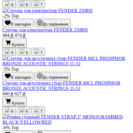
6
6
7
-2%
Top
В закладки
До порівняння
Струни для електрогітар FENDER 250RH
484
₴
474
₴
Купити
6
6
7
-5%
Top
В закладки
До порівняння
Струни для акустичних гітар FENDER 60CL PHOSPHOR
BRONZE ACOUSTIC STRINGS 11-52
660
₴
627
₴
Купити
6
6
7
-6%
Top