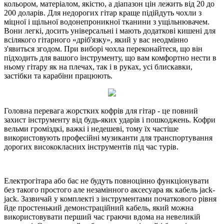
кольором, матеріалом, якістю, а діапазон цін лежить від 20 до
200 доларів. Для недорогих гітар краще підійдуть чохли з
міцної і щільної водонепроникної тканини з ущільнювачем.
Вони легкі, досить універсальні і мають додаткові кишені для
всілякого гітарного «дріб'язку», який у вас неодмінно
з'явиться згодом. При виборі чохла переконайтеся, що він
підходить для вашого інструменту, що вам комфортно нести в
ньому гітару як на плечах, так і в руках, усі блискавки,
застібки та карабіни працюють.
Головна перевага жорстких кофрів для гітар - це повний
захист інструменту від будь-яких ударів і пошкоджень. Кофри
вельми громіздкі, важкі і недешеві, тому їх частіше
використовують професійні музиканти для транспортування
дорогих висококласних інструментів під час турів.
Електрогітара або бас не будуть повноцінно функціонувати
без такого простого але незамінного аксесуара як кабель jack-
jack. Зазвичай у комплекті з інструментами початкового рівня
йде простенький демонстраційний кабель, який можна
використовувати перший час граючи вдома на невеликій