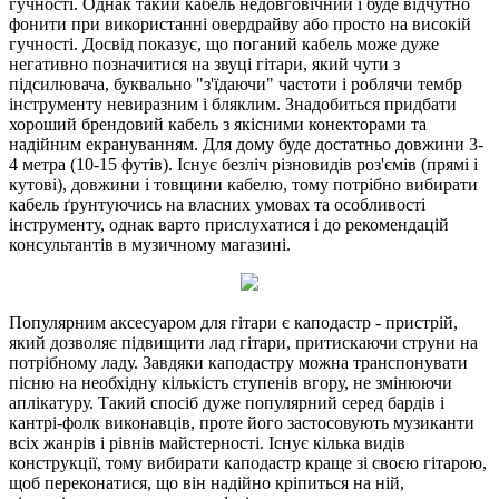
гучності. Однак такий кабель недовговічний і буде відчутно
фонити при використанні овердрайву або просто на високій
гучності. Досвід показує, що поганий кабель може дуже
негативно позначитися на звуці гітари, який чути з
підсилювача, буквально "з'їдаючи" частоти і роблячи тембр
інструменту невиразним і бляклим. Знадобиться придбати
хороший брендовий кабель з якісними конекторами та
надійним екрануванням. Для дому буде достатньо довжини 3-
4 метра (10-15 футів). Існує безліч різновидів роз'ємів (прямі і
кутові), довжини і товщини кабелю, тому потрібно вибирати
кабель ґрунтуючись на власних умовах та особливості
інструменту, однак варто прислухатися і до рекомендацій
консультантів в музичному магазині.
Популярним аксесуаром для гітари є каподастр - пристрій,
який дозволяє підвищити лад гітари, притискаючи струни на
потрібному ладу. Завдяки каподастру можна транспонувати
пісню на необхідну кількість ступенів вгору, не змінюючи
аплікатуру. Такий спосіб дуже популярний серед бардів і
кантрі-фолк виконавців, проте його застосовують музиканти
всіх жанрів і рівнів майстерності. Існує кілька видів
конструкції, тому вибирати каподастр краще зі своєю гітарою,
щоб переконатися, що він надійно кріпиться на ній,