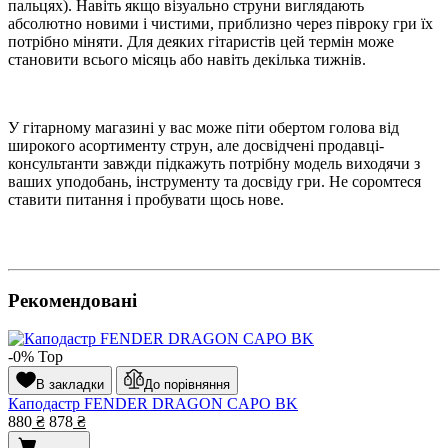
пальцях). Навіть якщо візуально струни виглядають
абсолютно новими і чистими, приблизно через півроку гри їх
потрібно міняти. Для деяких гітаристів цей термін може
становити всього місяць або навіть декілька тижнів.
У гітарному магазині у вас може піти обертом голова від
широкого асортименту струн, але досвідчені продавці-
консультанти завжди підкажуть потрібну модель виходячи з
ваших уподобань, інструменту та досвіду гри. Не соромтеся
ставити питання і пробувати щось нове.
Рекомендовані
-0%
Top
В закладки
До порівняння
Каподастр FENDER DRAGON CAPO BK
880
₴
878
₴