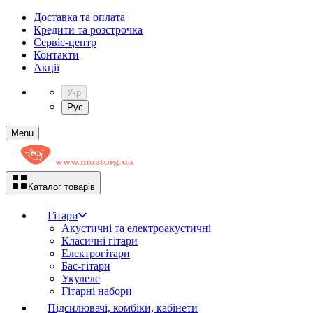
Доставка та оплата
Кредити та розстрочка
Сервіc-центр
Контакти
Акції
Укр
Рус
Menu
Каталог товарів
Гітари
Акустичні та електроакустичні
Класичні гітари
Електрогітари
Бас-гітари
Укулеле
Гітарні набори
Підсилювачі, комбіки, кабінети