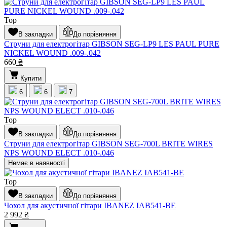
Top
В закладки
До порівняння
Струни для електрогітар GIBSON SEG-LP9 LES PAUL PURE
NICKEL WOUND .009-.042
660
₴
Купити
6
6
7
Top
В закладки
До порівняння
Струни для електрогітар GIBSON SEG-700L BRITE WIRES
NPS WOUND ELECT .010-.046
Немає в наявності
Top
В закладки
До порівняння
Чохол для акустичної гітари IBANEZ IAB541-BE
2 992
₴