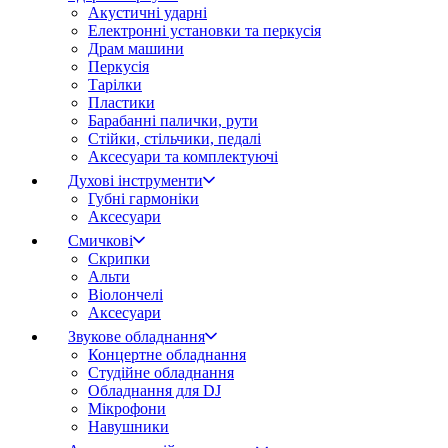
Акустичні ударні
Електронні установки та перкусія
Драм машини
Перкусія
Тарілки
Пластики
Барабанні палички, рути
Стійки, стільчики, педалі
Аксесуари та комплектуючі
Духові інструменти
Губні гармоніки
Аксесуари
Смичкові
Скрипки
Альти
Віолончелі
Аксесуари
Звукове обладнання
Концертне обладнання
Студійне обладнання
Обладнання для DJ
Мікрофони
Навушники