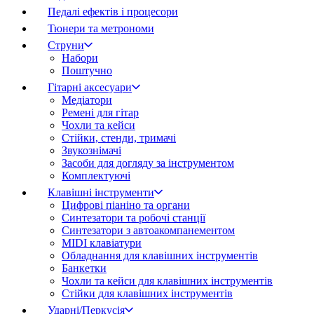
Педалі ефектів і процесори
Тюнери та метрономи
Струни
Набори
Поштучно
Гітарні аксесуари
Медіатори
Ремені для гітар
Чохли та кейси
Стійки, стенди, тримачі
Звукознімачі
Засоби для догляду за інструментом
Комплектуючі
Клавішні інструменти
Цифрові піаніно та органи
Синтезатори та робочі станції
Синтезатори з автоакомпанементом
MIDI клавіатури
Обладнання для клавішних інструментів
Банкетки
Чохли та кейси для клавішних інструментів
Стійки для клавішних інструментів
Ударні/Перкусія