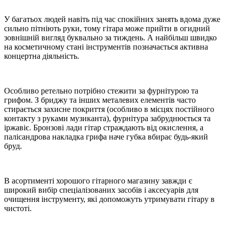
У багатьох людей навіть під час спокійних занять вдома дуже
сильно пітніють руки, тому гітара може прийти в огидний
зовнішній вигляд буквально за тиждень. А найбільш швидко
на косметичному стані інструментів позначається активна
концертна діяльність.
Особливо ретельно потрібно стежити за фурнітурою та
грифом. З бриджу та інших металевих елементів часто
стирається захисне покриття (особливо в місцях постійного
контакту з руками музиканта), фурнітура забруднюється та
іржавіє. Бронзові лади гітар страждають від окислення, а
палісандрова накладка грифа наче губка вбирає будь-який
бруд.
В асортименті хорошого гітарного магазину завжди є
широкий вибір спеціалізованих засобів і аксесуарів для
очищення інструменту, які допоможуть утримувати гітару в
чистоті.