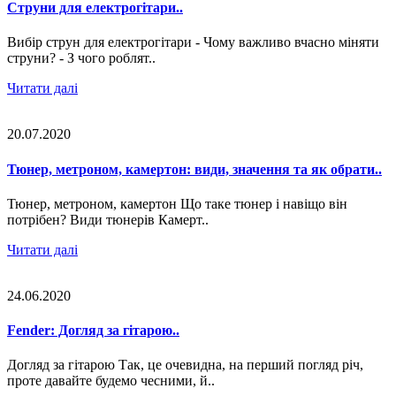
Струни для електрогітари..
Вибір струн для електрогітари - Чому важливо вчасно міняти
струни? - З чого роблят..
Читати далі
20.07.2020
Тюнер, метроном, камертон: види, значення та як обрати..
Тюнер, метроном, камертон Що таке тюнер і навіщо він
потрібен? Види тюнерів Камерт..
Читати далі
24.06.2020
Fender: Догляд за гітарою..
Догляд за гітарою Так, це очевидна, на перший погляд річ,
проте давайте будемо чесними, й..