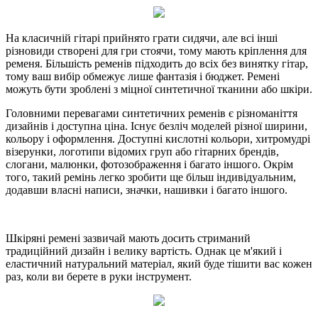
На класичній гітарі прийнято грати сидячи, але всі інші
різновиди створені для гри стоячи, тому мають кріплення для
ременя. Більшість ременів підходить до всіх без винятку гітар,
тому ваш вибір обмежує лише фантазія і бюджет. Ремені
можуть бути зроблені з міцної синтетичної тканини або шкіри.
Головними перевагами синтетичних ременів є різноманіття
дизайнів і доступна ціна. Існує безліч моделей різної ширини,
кольору і оформлення. Доступні кислотні кольори, хитромудрі
візерунки, логотипи відомих груп або гітарних брендів,
слогани, малюнки, фотозображення і багато іншого. Окрім
того, такий ремінь легко зробити ще більш індивідуальним,
додавши власні написи, значки, нашивки і багато іншого.
Шкіряні ремені зазвичай мають досить стриманий
традиційний дизайн і велику вартість. Однак це м'який і
еластичний натуральний матеріал, який буде тішити вас кожен
раз, коли ви берете в руки інструмент.