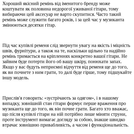
Хороший якісний ремінь від іменитого бренду може
коштувати як половина недорогої уживаної гітари, тому
вибираючи цей аксесуар не варто скупитися. Часто такий
ремінь може служити багато років, і за цей час у музиканта
змінюються десятки гітар.
Під час купівлі ременя слід звернути увагу на якість і міцність
швів, фурнітури, а також на те, наскільки щільно та надійно
ремінь тримається на кріпленнях конкретно вашої гітари. Не
зайвим буде потерти його об вашу шкіру, понюхати запах.
Якщо у вас будуть неприємні відчуття від ременя ще до того,
як ви почнете з ним грати, то далі буде гірше, тому підшукайте
іншу модель.
Прислів'я говорить: «зустрічають за одягом», і в нашому
випадку, зовнішній стан гітари формує перше враження про
музиканта ще до того, як він почне грати. Багато хто вважає,
що після купівлі гітари на ній потрібно лише міняти струни,
проте інструмент вимагає догляду за собою, інакше швидко
втрачає зовнішню привабливість, а часом і функціональність.