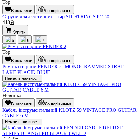
Top
В закладки
До порівняння
Струни для акустичних гітар SIT STRINGS P1150
418
₴
Купити
6
6
7
Top
В закладки
До порівняння
Ремінь гітарний FENDER 2" MONOGRAMMED STRAP
LAKE PLACID BLUE
Немає в наявності
Новинка
В закладки
До порівняння
Кабель інструментальний KLOTZ 59 VINTAGE PRO GUITAR
CABLE 6 M
Немає в наявності
-2%
Top