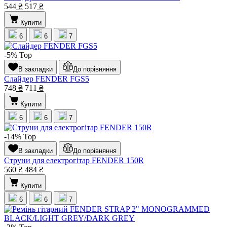
544
₴
517
₴
Купити
6
6
7
-5%
Top
В закладки
До порівняння
Слайдер FENDER FGS5
748
₴
711
₴
Купити
6
6
7
-14%
Top
В закладки
До порівняння
Струни для електрогітар FENDER 150R
560
₴
484
₴
Купити
6
6
7