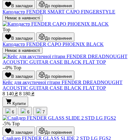
В закладки
До порівняння
Каподастр FENDER SMART CAPO FINGERSTYLE
Немає в наявності
Top
В закладки
До порівняння
Каподастр FENDER CAPO PHOENIX BLACK
Немає в наявності
--0%
Top
В закладки
До порівняння
Кейс для акустичної гітари FENDER DREADNOUGHT
ACOUSTIC GUITAR CASE BLACK FLAT TOP
8 140
₴
8 180
₴
Купити
6
6
7
-5%
Top
В закладки
До порівняння
Слайдер FENDER GLASS SLIDE 2 STD LG FGS2