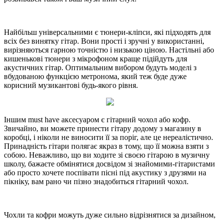
Найбільш універсальними є тюнери-кліпси, які підходять для
всіх без винятку гітар. Вони прості і зручні у використанні,
вирізняються гарною точністю і низькою ціною. Настільні або
кишенькові тюнери з мікрофоном краще підійдуть для
акустичних гітар. Оптимальним вибором будуть моделі з
вбудованою функцією метронома, який теж буде дуже
корисний музикантові будь-якого рівня.
Іншим must have аксесуаром є гітарний чохол або кофр.
Звичайно, ви можете принести гітару додому з магазину в
коробці, і ніколи не виносити її за поріг, але це нереалістично.
Принадність гітари полягає якраз в тому, що її можна взяти з
собою. Неважливо, що ви ходите зі своєю гітарою в музичну
школу, бажаєте обмінятися досвідом зі знайомими-гітаристами
або просто хочете поспівати пісні під акустику з друзями на
пікніку, вам рано чи пізно знадобиться гітарний чохол.
Чохли та кофри можуть дуже сильно відрізнятися за дизайном,