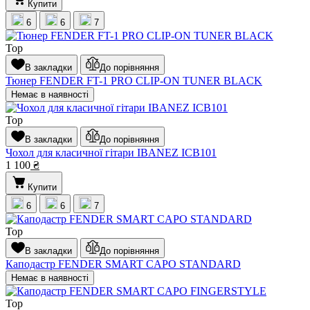
Купити
6
6
7
Top
В закладки
До порівняння
Тюнер FENDER FT-1 PRO CLIP-ON TUNER BLACK
Немає в наявності
Top
В закладки
До порівняння
Чохол для класичної гітари IBANEZ ICB101
1 100
₴
Купити
6
6
7
Top
В закладки
До порівняння
Каподастр FENDER SMART CAPO STANDARD
Немає в наявності
Top