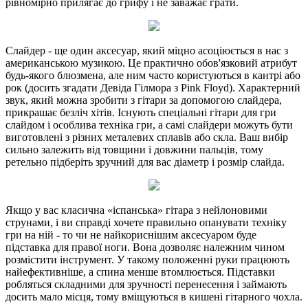
рівномірно прилягає до грифу і не заважає грати.
Слайдер - ще один аксесуар, який міцно асоціюється в нас з
американською музикою. Це практично обов'язковий атрибут
будь-якого блюзмена, але ним часто користуються в кантрі або
рок (досить згадати Девіда Гілмора з Pink Floyd). Характерний
звук, який можна зробити з гітари за допомогою слайдера,
прикрашає безліч хітів. Існують спеціальні гітари для гри
слайдом і особлива техніка гри, а самі слайдери можуть бути
виготовлені з різних металевих сплавів або скла. Ваш вибір
сильно залежить від товщини і довжини пальців, тому
ретельно підберіть зручний для вас діаметр і розмір слайда.
Якщо у вас класична «іспанська» гітара з нейлоновими
струнами, і ви справді хочете правильно опанувати техніку
гри на ній - то чи не найкориснішим аксесуаром буде
підставка для правої ноги. Вона дозволяє належним чином
розмістити інструмент. У такому положенні руки працюють
найефективніше, а спина менше втомлюється. Підставки
робляться складними для зручності перенесення і займають
досить мало місця, тому вміщуються в кишені гітарного чохла.