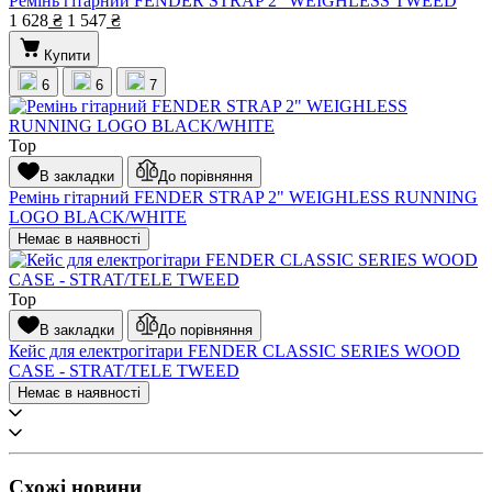
Ремінь гітарний FENDER STRAP 2" WEIGHLESS TWEED
1 628
₴
1 547
₴
Купити
6
6
7
Top
В закладки
До порівняння
Ремінь гітарний FENDER STRAP 2" WEIGHLESS RUNNING
LOGO BLACK/WHITE
Немає в наявності
Top
В закладки
До порівняння
Кейс для електрогітари FENDER CLASSIC SERIES WOOD
CASE - STRAT/TELE TWEED
Немає в наявності
Схожі новини