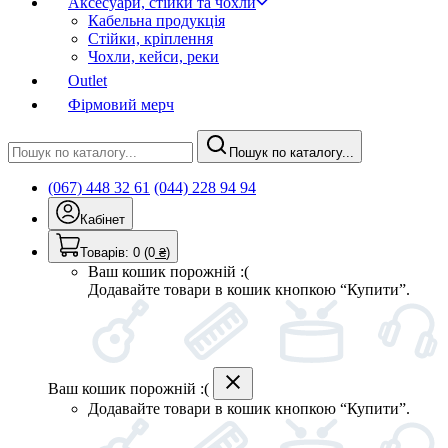
Аксесуари, стійки та чохли
Кабельна продукція
Стійки, кріплення
Чохли, кейси, реки
Outlet
Фірмовий мерч
Пошук по каталогу...
(067) 448 32 61
(044) 228 94 94
Кабінет
Товарів:
0
(0
₴
)
Ваш кошик порожній :(
Додавайте товари в кошик кнопкою “Купити”.
Ваш кошик порожній :(
Додавайте товари в кошик кнопкою “Купити”.