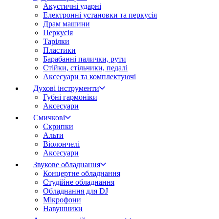
Акустичні ударні
Електронні установки та перкусія
Драм машини
Перкусія
Тарілки
Пластики
Барабанні палички, рути
Стійки, стільчики, педалі
Аксесуари та комплектуючі
Духові інструменти
Губні гармоніки
Аксесуари
Смичкові
Скрипки
Альти
Віолончелі
Аксесуари
Звукове обладнання
Концертне обладнання
Студійне обладнання
Обладнання для DJ
Мікрофони
Навушники