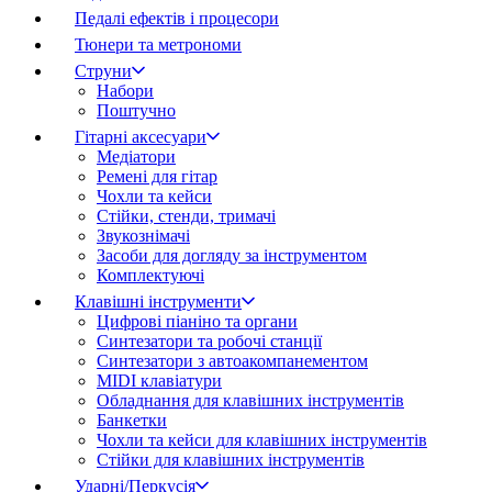
Педалі ефектів і процесори
Тюнери та метрономи
Струни
Набори
Поштучно
Гітарні аксесуари
Медіатори
Ремені для гітар
Чохли та кейси
Стійки, стенди, тримачі
Звукознімачі
Засоби для догляду за інструментом
Комплектуючі
Клавішні інструменти
Цифрові піаніно та органи
Синтезатори та робочі станції
Синтезатори з автоакомпанементом
MIDI клавіатури
Обладнання для клавішних інструментів
Банкетки
Чохли та кейси для клавішних інструментів
Стійки для клавішних інструментів
Ударні/Перкусія