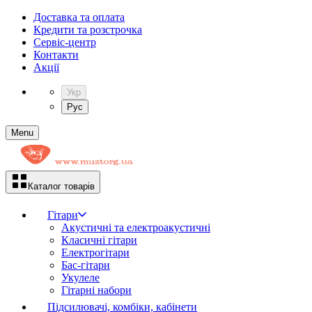
Доставка та оплата
Кредити та розстрочка
Сервіc-центр
Контакти
Акції
Укр
Рус
Menu
Каталог товарів
Гітари
Акустичні та електроакустичні
Класичні гітари
Електрогітари
Бас-гітари
Укулеле
Гітарні набори
Підсилювачі, комбіки, кабінети