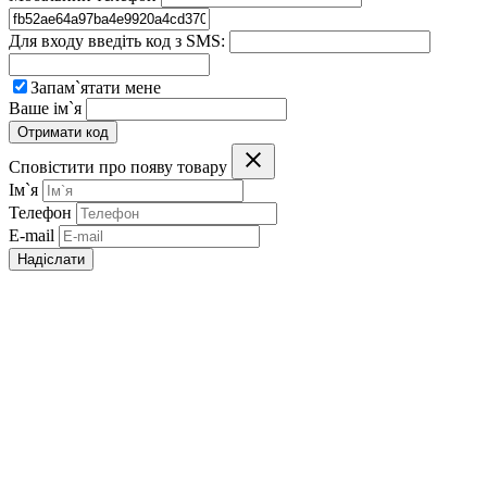
Для входу введіть код з SMS:
Запам`ятати мене
Ваше ім`я
Отримати код
Сповістити про появу товару
Ім`я
Телефон
E-mail
Надіслати