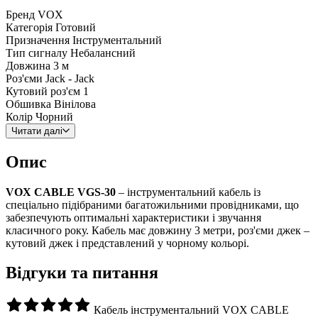
Бренд
VOX
Категорія
Готовий
Призначення
Інструментальний
Тип сигналу
Небалансний
Довжина
3 м
Роз'єми
Jack - Jack
Кутовий роз'єм
1
Обшивка
Вінілова
Колір
Чорний
Читати далі
Опис
VOX CABLE VGS-30
– інструментальний кабель із
спеціально підібраними багатожильними провідниками, що
забезпечують оптимальні характеристики і звучання
класичного року. Кабель має довжину 3 метри, роз'єми джек –
кутовий джек і представлений у чорному кольорі.
Відгуки та питання
Кабель інструментальний VOX CABLE