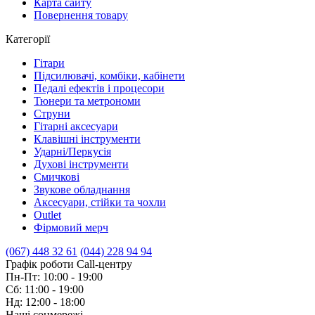
Карта сайту
Повернення товару
Категорії
Гітари
Підсилювачі, комбіки, кабінети
Педалі ефектів і процесори
Тюнери та метрономи
Струни
Гітарні аксесуари
Клавішні інструменти
Ударні/Перкусія
Духові інструменти
Смичкові
Звукове обладнання
Аксесуари, стійки та чохли
Outlet
Фірмовий мерч
(067) 448 32 61
(044) 228 94 94
Графік роботи Call-центру
Пн-Пт: 10:00 - 19:00
Сб: 11:00 - 19:00
Нд: 12:00 - 18:00
Наші соцмережі