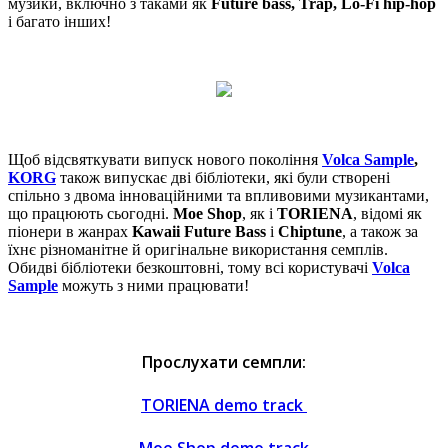
музики, включно з таками як
Future bass, Trap, Lo-Fi hip-hop
і багато інших!
Щоб відсвяткувати випуск нового покоління
Volca Sample
,
KORG
також випускає дві бібліотеки, які були створені
спільно з двома інноваційними та впливовими музикантами,
що працюють сьогодні.
Moe Shop
, як і
TORIENA
, відомі як
піонери в жанрах
Kawaii Future Bass
і
Chiptune
, а також за
їхнє різноманітне й оригінальне використання семплів.
Обидві бібліотеки безкоштовні, тому всі користувачі
Volca
Sample
можуть з ними працювати!
Прослухати семпли:
TORIENA demo track