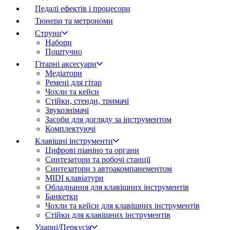
Педалі ефектів і процесори
Тюнери та метрономи
Струни
Набори
Поштучно
Гітарні аксесуари
Медіатори
Ремені для гітар
Чохли та кейси
Стійки, стенди, тримачі
Звукознімачі
Засоби для догляду за інструментом
Комплектуючі
Клавішні інструменти
Цифрові піаніно та органи
Синтезатори та робочі станції
Синтезатори з автоакомпанементом
MIDI клавіатури
Обладнання для клавішних інструментів
Банкетки
Чохли та кейси для клавішних інструментів
Стійки для клавішних інструментів
Ударні/Перкусія