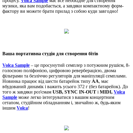
процесу.
Volca Sample
має все необхідне для створення
музики, яка вам подобається, а завдяки компактному форм-
фактору ви можете брати прилад з собою куди завгодно!
Ваша портативна студія для створення бітів
Volca Sample
– це просунутий семплер з потужним рушієм, 8-
голосною поліфонією, цифровою реверберацією, двома
фільтрами та безліччю регуляторів для маніпуляції семплами.
Новинка працює від шести батарейок типу
AA
, має
вбудований динамік і важить усього 372 г (без батарейок). До
того ж завдяки роз'ємам
USB, SYNC IN-OUT
і
MIDI,
Volca
Sample
може легко інтегруватися з вашим концертним
сетапом, студійним обладнанням і, звичайно ж, будь-яким
іншим
Volca
!