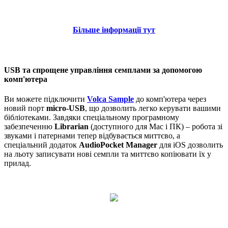
Більше інформації тут
USB та спрощене управління семплами за допомогою
комп'ютера
Ви можете підключити
Volca Sample
до комп'ютера через
новий порт
micro-USB
, що дозволить легко керувати вашими
бібліотеками. Завдяки спеціальному програмному
забезпеченню
Librarian
(доступного для Mac і ПК) – робота зі
звуками і патернами тепер відбувається миттєво, а
спеціальний додаток
AudioPocket Manager
для iOS дозволить
на льоту записувати нові семпли та миттєво копіювати їх у
прилад.