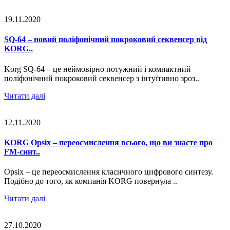
19.11.2020
SQ-64 – новий поліфонічний покроковий секвенсер від
KORG..
Korg SQ-64 – це неймовірно потужний і компактний
поліфонічний покроковий секвенсер з інтуїтивно зроз..
Читати далі
12.11.2020
KORG Opsix – переосмислення всього, що ви знаєте про
FM-синт..
Opsix – це переосмислення класичного цифрового синтезу.
Подібно до того, як компанія KORG повернула ..
Читати далі
27.10.2020