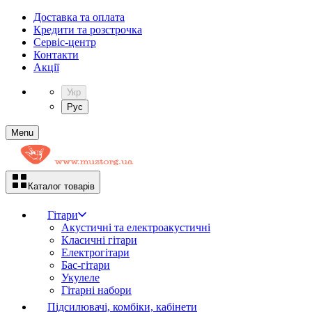
Доставка та оплата
Кредити та розстрочка
Сервіc-центр
Контакти
Акції
Укр
Рус
Menu
Каталог товарів
Гітари
Акустичні та електроакустичні
Класичні гітари
Електрогітари
Бас-гітари
Укулеле
Гітарні набори
Підсилювачі, комбіки, кабінети