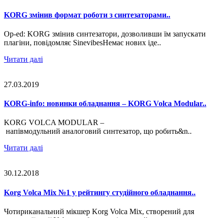
KORG змінив формат роботи з синтезаторами..
Op-ed: KORG змінив синтезатори, дозволивши їм запускати
плагіни, повідомляє SinevibesНемає нових іде..
Читати далі
27.03.2019
KORG-info: новинки обладнання – ​KORG Volca Modular..
KORG VOLCA MODULAR –
напівмодульний аналоговий синтезатор, що робить&n..
Читати далі
30.12.2018
Korg Volca Mix №1 у рейтингу студійного обладнання..
Чотириканальний мікшер Korg Volca Mix, створений для