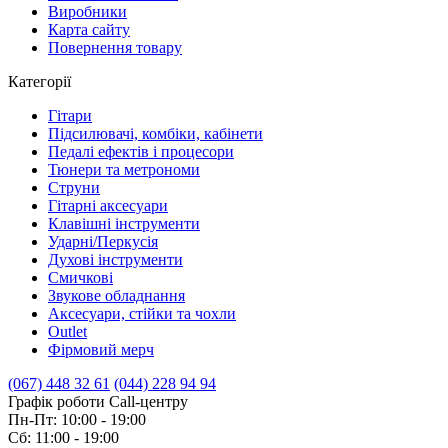
Виробники
Карта сайту
Повернення товару
Категорії
Гітари
Підсилювачі, комбіки, кабінети
Педалі ефектів і процесори
Тюнери та метрономи
Струни
Гітарні аксесуари
Клавішні інструменти
Ударні/Перкусія
Духові інструменти
Смичкові
Звукове обладнання
Аксесуари, стійки та чохли
Outlet
Фірмовий мерч
(067) 448 32 61
(044) 228 94 94
Графік роботи Call-центру
Пн-Пт: 10:00 - 19:00
Сб: 11:00 - 19:00