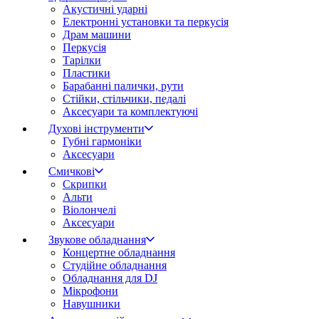
Акустичні ударні
Електронні установки та перкусія
Драм машини
Перкусія
Тарілки
Пластики
Барабанні палички, рути
Стійки, стільчики, педалі
Аксесуари та комплектуючі
Духові інструменти
Губні гармоніки
Аксесуари
Смичкові
Скрипки
Альти
Віолончелі
Аксесуари
Звукове обладнання
Концертне обладнання
Студійне обладнання
Обладнання для DJ
Мікрофони
Навушники