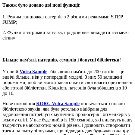
Також було додано дві нові функції:
1. Режим ланцюжка патернів з 2 різними режимами
STEP
JUMP
;
2. Функція затримки запуску, що дозволяє виходити «за межі
сітки».
Більше пам'яті, патернів, семплів і бонусні бібліотеки!
У новій
Volca Sample
збільшили пам'ять до 200 слотів – це
вдвічі більше, ніж у попередній моделі. З них 50 залишені
порожніми, щоб ви могли завантажити свої власні оригінальні
або готові бібліотеки. Кількість патернів була збільшена з 10
до 16.
Нове покоління
KORG Volca Sample
постачається з новою
бібліотекою звуків, яка була ретельно відібрана для
задоволення потреб усіх музичних продюсерів і бітмейкерів у
всьому світі. У вас буде вибір із 150 семплів, які виведуть вашу
творчість на абсолютно новий рівень, і дозволять створювати
треки на льоту зі звуками, що підходять для будь-якого жанру