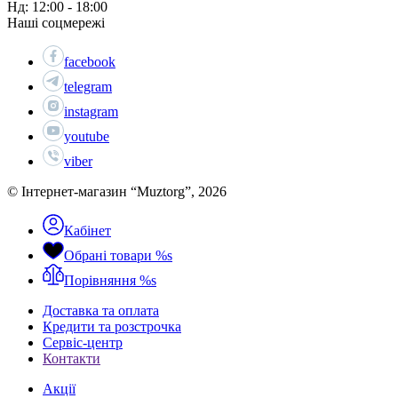
Нд: 12:00 - 18:00
Наші соцмережі
facebook
telegram
instagram
youtube
viber
© Інтернет-магазин “Muztorg”, 2026
Кабінет
Обрані товари
%s
Порівняння
%s
Доставка та оплата
Кредити та розстрочка
Сервіc-центр
Контакти
Акції