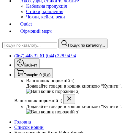
Аксесуари, стійки та чохли
Кабельна продукція
Стійки, кріплення
Чохли, кейси, реки
Outlet
Фірмовий мерч
Пошук по каталогу...
(067) 448 32 61
(044) 228 94 94
Кабінет
Товарів:
0
(0
₴
)
Ваш кошик порожній :(
Додавайте товари в кошик кнопкою “Купити”.
Ваш кошик порожній :(
Додавайте товари в кошик кнопкою “Купити”.
Головна
Список новин
Нове покоління Korg Volca Sample