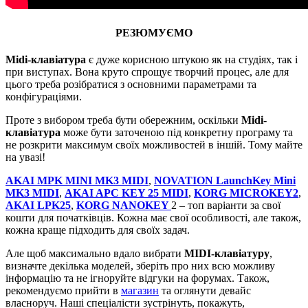
РЕЗЮМУЄМО
Midi-клавіатура
є дуже корисною штукою як на студіях, так і
при виступах. Вона круто спрощує творчий процес, але для
цього треба розібратися з основними параметрами та
конфігураціями.
Проте з вибором треба бути обережним, оскільки
Midi-
клавіатура
може бути заточеною під конкретну програму та
не розкрити максимум своїх можливостей в іншій. Тому майте
на увазі!
AKAI MPK MINI MK3 MIDI
,
NOVATION LaunchKey Mini
MK3 MIDI
,
AKAI APC KEY 25 MIDI
,
KORG MICROKEY2
,
AKAI LPK25
,
KORG NANOKEY
2 – топ варіанти за свої
кошти для початківців. Кожна має свої особливості, але також,
кожна краще підходить для своїх задач.
Але щоб максимально вдало вибрати
MIDI-клавіатуру
,
визначте декілька моделей, зберіть про них всю можливу
інформацію та не ігноруйте відгуки на форумах. Також,
рекомендуємо прийти в
магазин
та оглянути девайс
власноруч. Наші спеціалісти зустрінуть, покажуть,