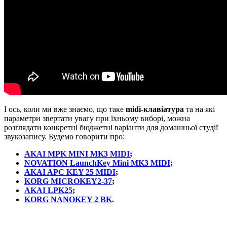
І ось, коли ми вже знаємо, що таке
midi-клавіатура
та на які
параметри звертати увагу при їхньому виборі, можна
розглядати конкретні бюджетні варіанти для домашньої студії
звукозапису. Будемо говорити про:
AKAI MPK MINI MK3 MIDI
;
NOVATION LaunchKey Mini MK3 MIDI
;
AKAI APC KEY 25 MIDI
;
KORG MICROKEY2-37
;
AKAI LPK25
;
KORG NANOKEY 2 BK
.