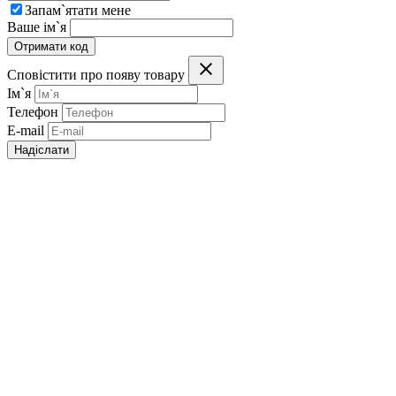
Запам`ятати мене
Ваше ім`я
Отримати код
Сповістити про появу товару
Ім`я
Телефон
E-mail
Надіслати