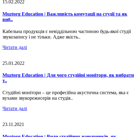
15.02.2022
Muztorg Education | Важливість комутації на студії та як
виб..
Кабельна продукція є невіддільною частиною будь-якої студії
звукозапису і не тільки. Адже якість..
Читати далі
25.01.2022
Muztorg Education | Для чого студійні монітори, як вибрати
т..
Студійні монітори – це професійна акустична система, яка є
вухами звукорежисерів на студія..
Читати далі
23.11.2021
Muztorg Education | Види студійних навушників, як