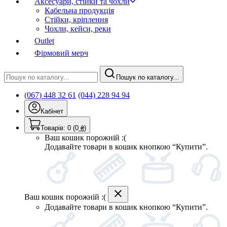
Аксесуари, стійки та чохли
Кабельна продукція
Стійки, кріплення
Чохли, кейси, реки
Outlet
Фірмовий мерч
Пошук по каталогу...
(067) 448 32 61
(044) 228 94 94
Кабінет
Товарів:
0
(0
₴
)
Ваш кошик порожній :(
Додавайте товари в кошик кнопкою “Купити”.
Ваш кошик порожній :(
Додавайте товари в кошик кнопкою “Купити”.