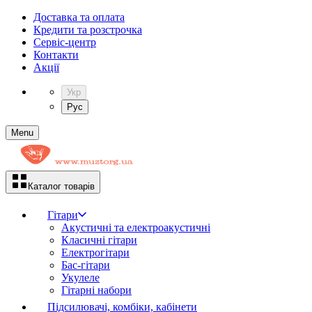
Доставка та оплата
Кредити та розстрочка
Сервіc-центр
Контакти
Акції
Укр
Рус
Menu
Каталог товарів
Гітари
Акустичні та електроакустичні
Класичні гітари
Електрогітари
Бас-гітари
Укулеле
Гітарні набори
Підсилювачі, комбіки, кабінети