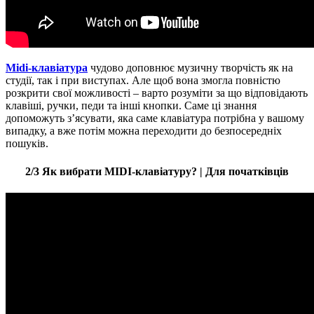
Мidi-клавіатура
чудово доповнює музичну творчість як на
студії, так і при виступах. Але щоб вона змогла повністю
розкрити свої можливості – варто розуміти за що відповідають
клавіші, ручки, педи та інші кнопки. Саме ці знання
допоможуть з’ясувати, яка саме клавіатура потрібна у вашому
випадку, а вже потім можна переходити до безпосередніх
пошуків.
2/3 Як вибрати MIDI-клавіатуру? | Для початківців