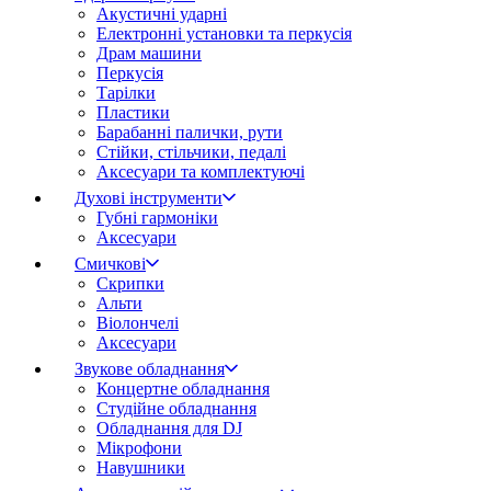
Акустичні ударні
Електронні установки та перкусія
Драм машини
Перкусія
Тарілки
Пластики
Барабанні палички, рути
Стійки, стільчики, педалі
Аксесуари та комплектуючі
Духові інструменти
Губні гармоніки
Аксесуари
Смичкові
Скрипки
Альти
Віолончелі
Аксесуари
Звукове обладнання
Концертне обладнання
Студійне обладнання
Обладнання для DJ
Мікрофони
Навушники