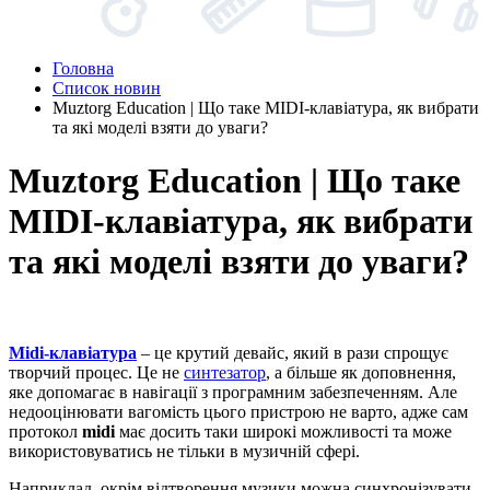
Головна
Список новин
Muztorg Education | Що таке MIDI-клавіатура, як вибрати
та які моделі взяти до уваги?
Muztorg Education | Що таке
MIDI-клавіатура, як вибрати
та які моделі взяти до уваги?
Midi-клавіатура
– це крутий девайс, який в рази спрощує
творчий процес. Це не
синтезатор
, а більше як доповнення,
яке допомагає в навігації з програмним забезпеченням. Але
недооцінювати вагомість цього пристрою не варто, адже сам
протокол
midi
має досить таки широкі можливості та може
використовуватись не тільки в музичній сфері.
Наприклад, окрім відтворення музики можна синхронізувати