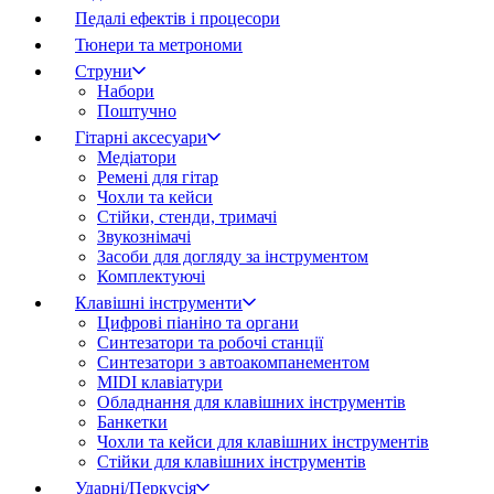
Педалі ефектів і процесори
Тюнери та метрономи
Струни
Набори
Поштучно
Гітарні аксесуари
Медіатори
Ремені для гітар
Чохли та кейси
Стійки, стенди, тримачі
Звукознімачі
Засоби для догляду за інструментом
Комплектуючі
Клавішні інструменти
Цифрові піаніно та органи
Синтезатори та робочі станції
Синтезатори з автоакомпанементом
MIDI клавіатури
Обладнання для клавішних інструментів
Банкетки
Чохли та кейси для клавішних інструментів
Стійки для клавішних інструментів
Ударні/Перкусія