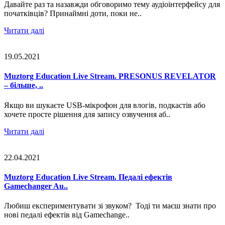
Давайте раз та назавжди обговоримо тему аудіоінтерфейсу для
початківців? Принаймні доти, поки не..
Читати далі
19.05.2021
Muztorg Education Live Stream. PRESONUS REVELATOR
– більше, ..
Якщо ви шукаєте USB-мікрофон для влогів, подкастів або
хочете просте рішення для запису озвучення аб..
Читати далі
22.04.2021
Muztorg Education Live Stream. Педалі ефектів
Gamechanger Au..
Любиш експериментувати зі звуком? Тоді ти маєш знати про
нові педалі ефектів від Gamechange..