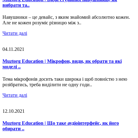
вибрати та..
Навушники – це девайс, з яким знайомий абсолютно кожен.
Але не кожен розуміє різницю між з..
Читати далі
04.11.2021
Muztorg Education | Мікрофон, види, як обрати та які
моделі ..
Тема мікрофонів досить таки широка і щоб повністю з нею
розібратись, треба виділити не одну годи..
Читати далі
12.10.2021
Muztorg Education | Що таке аудіоінтерфейс, як його
обирати ..