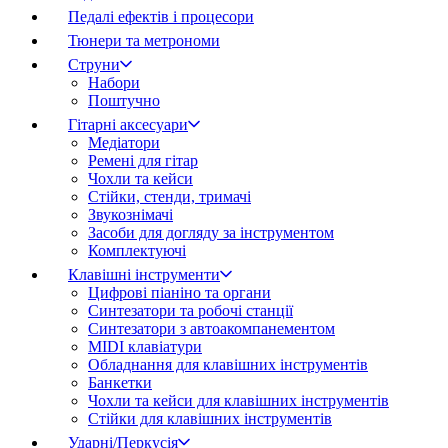
Педалі ефектів і процесори
Тюнери та метрономи
Струни
Набори
Поштучно
Гітарні аксесуари
Медіатори
Ремені для гітар
Чохли та кейси
Стійки, стенди, тримачі
Звукознімачі
Засоби для догляду за інструментом
Комплектуючі
Клавішні інструменти
Цифрові піаніно та органи
Синтезатори та робочі станції
Синтезатори з автоакомпанементом
MIDI клавіатури
Обладнання для клавішних інструментів
Банкетки
Чохли та кейси для клавішних інструментів
Стійки для клавішних інструментів
Ударні/Перкусія