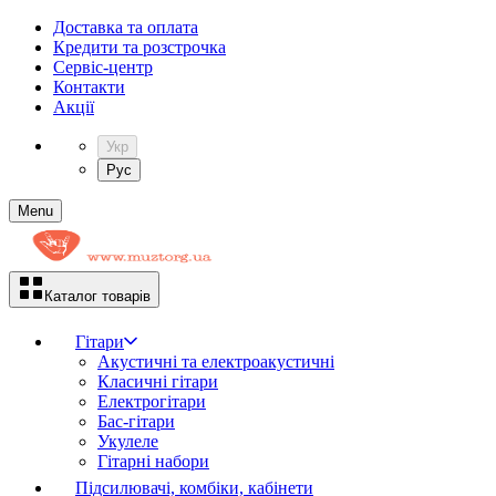
Доставка та оплата
Кредити та розстрочка
Сервіc-центр
Контакти
Акції
Укр
Рус
Menu
Каталог товарів
Гітари
Акустичні та електроакустичні
Класичні гітари
Електрогітари
Бас-гітари
Укулеле
Гітарні набори
Підсилювачі, комбіки, кабінети