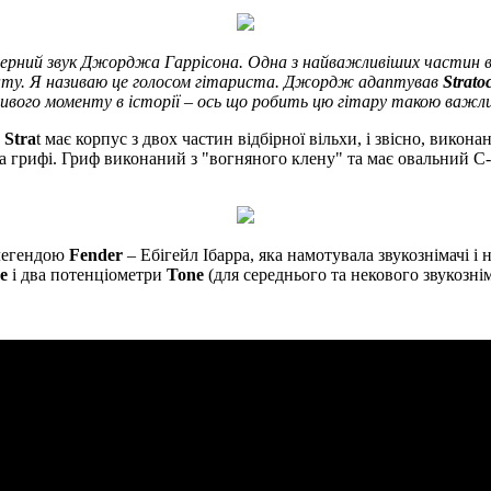
рний звук Джорджа Гаррісона. Одна з найважливіших частин воло
менту. Я називаю це голосом гітариста. Джордж адаптував
Strato
вого моменту в історії – ось що робить цю гітару такою важлив
 Stra
t має корпус з двох частин відбірної вільхи, і звісно, викон
 грифі. Гриф виконаний з "вогняного клену" та має овальний C-п
 легендою
Fender
– Ебігейл Ібарра, яка намотувала звукознімачі і
e
і два потенціометри
Tone
(для середнього та некового звукознім