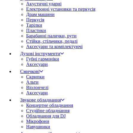
Акустичні ударні
Електронні установки та перкусія
Драм машини
Перкусія
Тарілки
Пластики
Барабанні палички, рути
Стійки, стільчики, педалі
Аксесуари та комплектуючі
Духові інструменти
Губні гармоніки
Аксесуари
Смичкові
Скрипки
Альти
Віолончелі
Аксесуари
Звукове обладнання
Концертне обладнання
Студійне обладнання
Обладнання для DJ
Мікрофони
Навушники