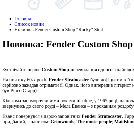
Головна
Список новин
Новинка: Fender Custom Shop “Rocky” Strat
Новинка: Fender Custom Shop 
Зустрічайте перше
Custom Shop
-перевидання одного з найвід
На початку 60-х років
Fender Stratocaster
були дефіцитом в Анг
серйозно зажадав отримати її. Однак, його випередив гітарист
був Рінго Старр).
Кількома запаморочливими роками пізніше, у 1965 році, на поч
звернулись до свого роуді – Мела Еванса – з проханням роздобу
Еванс повернувся з парою заповітних
Fender Stratocaster
. Гар
придбаний, з написом:
Grimwoods
;
The music people
;
Maidston