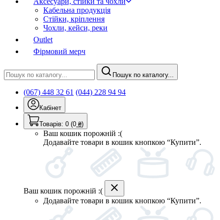
Аксесуари, стійки та чохли
Кабельна продукція
Стійки, кріплення
Чохли, кейси, реки
Outlet
Фірмовий мерч
Пошук по каталогу...
(067) 448 32 61
(044) 228 94 94
Кабінет
Товарів:
0
(0
₴
)
Ваш кошик порожній :(
Додавайте товари в кошик кнопкою “Купити”.
Ваш кошик порожній :(
Додавайте товари в кошик кнопкою “Купити”.