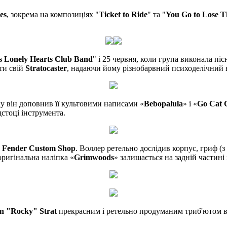
es
, зокрема на композиціях "
Ticket to Ride
" та "
You Go to Lose T
's Lonely Hearts Club Band
" і 25 червня, коли група виконала піс
ти свій
Stratocaster
, надаючи йому різнобарвний психоделічний 
ку він доповнив її культовими написами «
Bebopalula
» і «
Go Cat 
дстоці інструмента.
м
Fender Custom Shop
. Воллер ретельно дослідив корпус, гриф (з
оригінальна наліпка «
Grimwoods
» залишається на задній частині
n "Rocky" Strat
прекрасним і ретельно продуманим триб'ютом воі