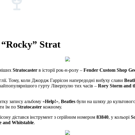
“Rocky” Strat
оміших
Stratocaster
в історії рок-н-ролу –
Fender Custom Shop Geo
лії. Тому, коли Джордж Гаррісон напередодні вибуху слави
Beatl
 найпопулярнішого гурту Ліверпулю тих часів –
Rory Storm and t
атку запису альбому «
Help!
»,
Beatles
були на шляху до культового
ти їм по
Stratocaster
кожному.
рісону дістався інструмент з серійним номером
83840
, у кольорі
S
e and Whitstable
.