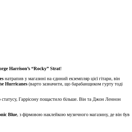
rge Harrison’s “Rocky” Strat
!
es
натрапив у магазині на єдиний екземпляр цієї гітари, він
he Hurricanes
(варто зазначити, що барабанщиком гурту тоді
 статусу, Гаррісону пощастило більше. Він та Джон Леннон
onic Blue
, з фірмовою наклейкою музичного магазину, де він був