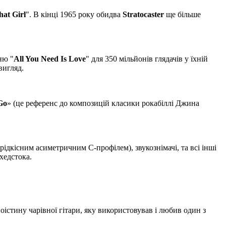
hat Girl
". В кінці 1965 року обидва
Stratocaster
ще більше
ню "
All You Need Is Love
" для 350 мільйонів глядачів у їхній
вигляд.
Go
» (це референс до композицій класики рокабіллі Джина
 рідкісним асиметричним С-профілем), звукознімачі, та всі інші
 хедстока.
стину чарівної гітари, яку використовував і любив один з