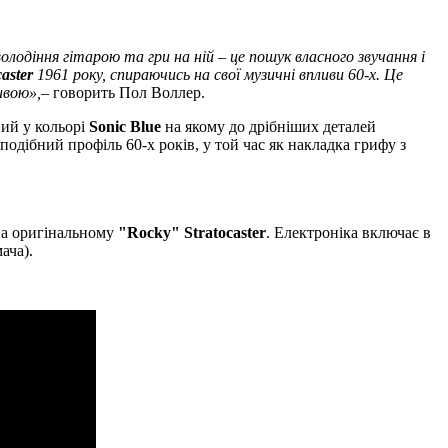
діння гітарою та гри на ній – це пошук власного звучання і
caster
1961 року, спираючись на свої музичні впливи 60-х. Це
ою​​»,
– говорить Пол Воллер.
аний у кольорі
Sonic Blue
на якому до дрібніших деталей
одібний профіль 60-х років, у той час як накладка грифу з
 на оригінальному
"Rocky" Stratocaster
. Електроніка включає в
ача).