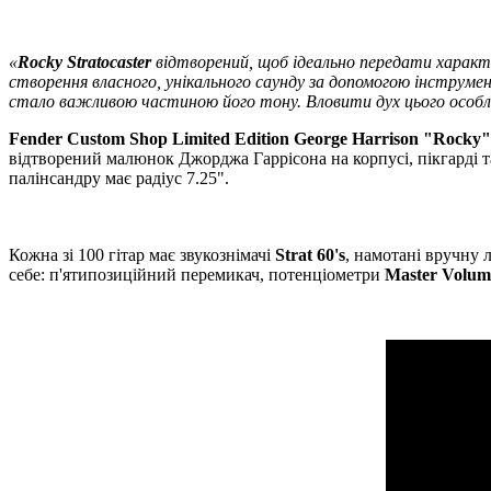
«
Rocky Stratocaster
відтворений, щоб ідеально передати характе
створення власного, унікального саунду за допомогою інстру
стало важливою частиною його тону. Вловити дух цього особли
Fender Custom Shop Limited Edition George Harrison "Rocky"
відтворений малюнок Джорджа Гаррісона на корпусі, пікгарді та
палінсандру має радіус 7.25".
Кожна зі 100 гітар має звукознімачі
Strat 60's
, намотані вручну
себе: п'ятипозиційний перемикач, потенціометри
Master Volum