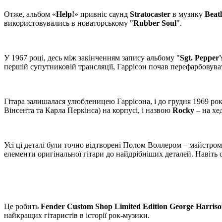
Отже, альбом «
Help!
» привніс саунд
Stratocaster
в музику
Beatl
використовувались в новаторському "
Rubber Soul
".
У 1967 році, десь між закінченням запису альбому "
Sgt. Pepper
першій супутниковій трансляції, Гаррісон почав перефарбовува
Гітара залишалася улюбленицею Гаррісона, і до грудня 1969 ро
Вінсента та Карла Перкінса) на корпусі, і назвою
Rocky
– на хе
Усі ці деталі були точно відтворені Полом Воллером – майстро
елементи оригінальної гітари до найдрібніших деталей. Навіть 
Це робить
Fender Custom Shop Limited Edition George Harriso
найкращих гітаристів в історії рок-музики.