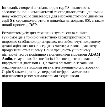
Інновації, створені спеціально для
серії S
, включають:
абсолютно нові низькочастотні та середньочастотні динаміки,
нову конструкцію хвилеводів для високочастотного динаміка
серії
S
(і середньочастотного динаміка на моделях
S5
), а також
новий процесор
DSP
.
Результатом усіх цих технічних зусиль стала лінійка
гучномовців з точною частотною характеристикою та
широкою стабільною дисперсією, яка забезпечує покращену
деталізацію низьких та середніх частот, а також вражаючу
продуктивність в цілому. Вони працюють у ширшому
діапазоні частот порівняно з попередніми моделями
ADAM
Audio
, тому в них більше басів і більше критично важливої
інформації в діапазоні СЧ, а також збільшено загальний
максимальний вихідний рівень, але зменшено спотворення.
Серія
S
також пропонує передові цифрові можливості
підключення разом з аналоговими з'єднаннями.