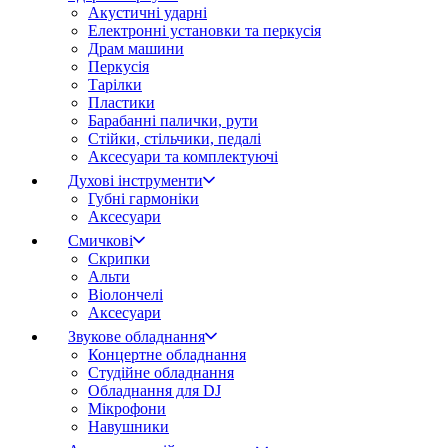
Акустичні ударні
Електронні установки та перкусія
Драм машини
Перкусія
Тарілки
Пластики
Барабанні палички, рути
Стійки, стільчики, педалі
Аксесуари та комплектуючі
Духові інструменти
Губні гармоніки
Аксесуари
Смичкові
Скрипки
Альти
Віолончелі
Аксесуари
Звукове обладнання
Концертне обладнання
Студійне обладнання
Обладнання для DJ
Мікрофони
Навушники