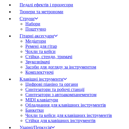
Педалі ефектів і процесори
Тюнери та метрономи
Струни
Набори
Поштучно
Гітарні аксесуари
Медіатори
Ремені для гітар
Чохли та кейси
Стійки, стенди, тримачі
Звукознімачі
Засоби для догляду за інструментом
Комплектуючі
Клавішні інструменти
Цифрові піаніно та органи
Синтезатори та робочі станції
Синтезатори з автоакомпанементом
MIDI клавіатури
Обладнання для клавішних інструментів
Банкетки
Чохли та кейси для клавішних інструментів
Стійки для клавішних інструментів
Ударні/Перкусія