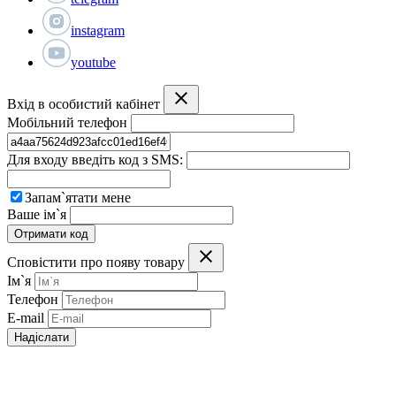
instagram
youtube
Вхід в особистий кабінет
Мобільний телефон
Для входу введіть код з SMS:
Запам`ятати мене
Ваше ім`я
Отримати код
Сповістити про появу товару
Ім`я
Телефон
E-mail
Надіслати