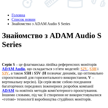
Головна
Список новин
Знайомство з ADAM Audio S Series
Знайомство з ADAM Audio S
Series
Серія S
– це флагманська лінійка референсних моніторів
ADAM Audio
, що складається з п'яти моделей:
S2V
,
S3H
і
S3V
, а також
S5H
і
S5V
(
H
позначає динамік, що оптимально
спроєктований для горизонтального використання,
V
–
вертикальну версію). Ця серія являє собою поєднання
багаторічних передових інженерних розробок компанії
ADAM
та новітніх методів комп'ютерного проєктування.
Іншими словами, під час її створення не використовувалися
«готові» технології виробництва студійних моніторів.