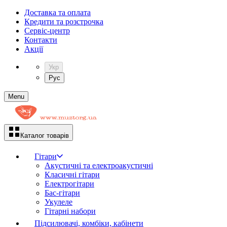
Доставка та оплата
Кредити та розстрочка
Сервіc-центр
Контакти
Акції
Укр
Рус
Menu
Каталог товарів
Гітари
Акустичні та електроакустичні
Класичні гітари
Електрогітари
Бас-гітари
Укулеле
Гітарні набори
Підсилювачі, комбіки, кабінети