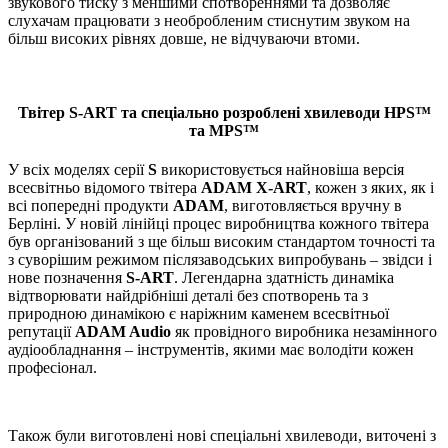
звукового тиску з меншими спотвореннями та дозволяє
слухачам працювати з необробленим стиснутим звуком на
більш високих рівнях довше, не відчуваючи втоми.
Твітер S-ART та спеціально розроблені хвилеводи HPS™
та MPS™
У всіх моделях серії
S
використовується найновіша версія
всесвітньо відомого твітера
ADAM X-ART
, кожен з яких, як і
всі попередні продукти
ADAM
, виготовляється вручну в
Берліні. У новій лінійці процес виробництва кожного твітера
був організований з ще більш високим стандартом точності та
з суворішим режимом післязаводських випробувань – звідси і
нове позначення
S-ART
. Легендарна здатність динаміка
відтворювати найдрібніші деталі без спотворень та з
природною динамікою є наріжним каменем всесвітньої
репутації
ADAM Audio
як провідного виробника незамінного
аудіообладнання – інструментів, якими має володіти кожен
професіонал.
Також були виготовлені нові спеціальні хвилеводи, виточені з