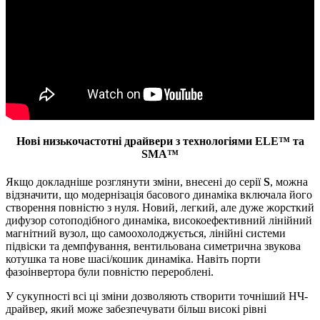
Нові низькочастотні драйвери з технологіями ELE™ та
SMA™
Якщо докладніше розглянути зміни, внесені до серії
S
, можна
відзначити, що модернізація басового динаміка включала його
створення повністю з нуля. Новий, легкий, але дуже жорсткий
дифузор сотоподібного динаміка, високоефективний лінійний
магнітний вузол, що самоохолоджується, лінійні системи
підвіски та демпфування, вентильована симетрична звукова
котушка та нове шасі/кошик динаміка. Навіть порти
фазоінвертора були повністю перероблені.
У сукупності всі ці зміни дозволяють створити точніший НЧ-
драйвер, який може забезпечувати більш високі рівні