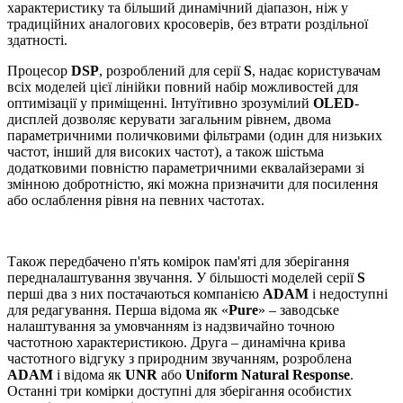
характеристику та більший динамічний діапазон, ніж у
традиційних аналогових кросоверів, без втрати роздільної
здатності.
Процесор
DSP
, розроблений для серії
S
, надає користувачам
всіх моделей цієї лінійки повний набір можливостей для
оптимізації у приміщенні. Інтуїтивно зрозумілий
OLED
-
дисплей дозволяє керувати загальним рівнем, двома
параметричними поличковими фільтрами (один для низьких
частот, інший для високих частот), а також шістьма
додатковими повністю параметричними еквалайзерами зі
змінною добротністю, які можна призначити для посилення
або ослаблення рівня на певних частотах.
Також передбачено п'ять комірок пам'яті для зберігання
передналаштування звучання. У більшості моделей серії
S
перші два з них постачаються компанією
ADAM
і недоступні
для редагування. Перша відома як «
Pure
» – заводське
налаштування за умовчанням із надзвичайно точною
частотною характеристикою. Друга – динамічна крива
частотного відгуку з природним звучанням, розроблена
ADAM
і відома як
UNR
або
Uniform Natural Response
.
Останні три комірки доступні для зберігання особистих