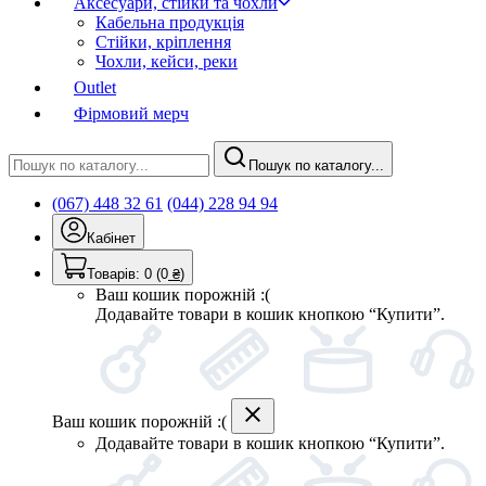
Аксесуари, стійки та чохли
Кабельна продукція
Стійки, кріплення
Чохли, кейси, реки
Outlet
Фірмовий мерч
Пошук по каталогу...
(067) 448 32 61
(044) 228 94 94
Кабінет
Товарів:
0
(0
₴
)
Ваш кошик порожній :(
Додавайте товари в кошик кнопкою “Купити”.
Ваш кошик порожній :(
Додавайте товари в кошик кнопкою “Купити”.