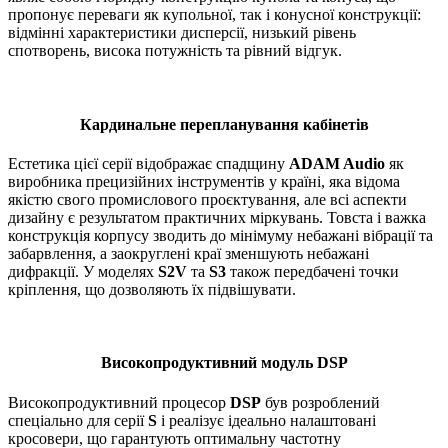
пропонує переваги як купольної, так і конусної конструкції:
відмінні характеристики дисперсії, низький рівень
спотворень, висока потужність та рівний відгук.
Кардинальне перепланування кабінетів
Естетика цієї серії відображає спадщину
ADAM Audio
як
виробника прецизійних інструментів у країні, яка відома
якістю свого промислового проєктування, але всі аспекти
дизайну є результатом практичних міркувань. Товста і важка
конструкція корпусу зводить до мінімуму небажані вібрації та
забарвлення, а заокруглені краї зменшують небажані
дифракції. У моделях
S2V
та
S3
також передбачені точки
кріплення, що дозволяють їх підвішувати.
Високопродуктивний модуль DSP
Високопродуктивний процесор
DSP
був розроблений
спеціально для серії
S
і реалізує ідеально налаштовані
кросовери, що гарантують оптимальну частотну