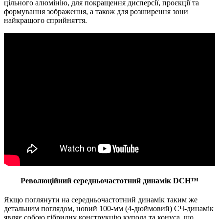
цільного алюмінію, для покращення дисперсії, проєкції та
формування зображення, а також для розширення зони
найкращого сприйняття.
Революційний середньочастотний динамік DCH™
Якщо поглянути на середньочастотний динамік таким же
детальним поглядом, новий 100-мм (4-дюймовий) СЧ-динамік
являє собою гібридну конструкцію купола та конуса, що