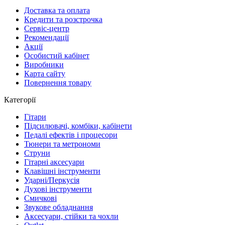
Доставка та оплата
Кредити та розстрочка
Сервіc-центр
Рекомендації
Акції
Особистий кабінет
Виробники
Карта сайту
Повернення товару
Категорії
Гітари
Підсилювачі, комбіки, кабінети
Педалі ефектів і процесори
Тюнери та метрономи
Струни
Гітарні аксесуари
Клавішні інструменти
Ударні/Перкусія
Духові інструменти
Смичкові
Звукове обладнання
Аксесуари, стійки та чохли