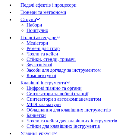
Педалі ефектів і процесори
Тюнери та метрономи
Струни
Набори
Поштучно
Гітарні аксесуари
Медіатори
Ремені для гітар
Чохли та кейси
Стійки, стенди, тримачі
Звукознімачі
Засоби для догляду за інструментом
Комплектуючі
Клавішні інструменти
Цифрові піаніно та органи
Синтезатори та робочі станції
Синтезатори з автоакомпанементом
MIDI клавіатури
Обладнання для клавішних інструментів
Банкетки
Чохли та кейси для клавішних інструментів
Стійки для клавішних інструментів
Ударні/Перкусія