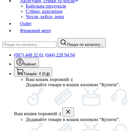
Аксесуари, стійки та чохли
Кабельна продукція
Стійки, кріплення
Чохли, кейси, реки
Outlet
Фірмовий мерч
Пошук по каталогу...
(067) 448 32 61
(044) 228 94 94
Кабінет
Товарів:
0
(0
₴
)
Ваш кошик порожній :(
Додавайте товари в кошик кнопкою “Купити”.
Ваш кошик порожній :(
Додавайте товари в кошик кнопкою “Купити”.