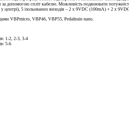
и за допомогою спліт кабелю. Можливість подвоювати потужніст
інус у центрі), 5 ізольованих виходів – 2 x 9VDC (100mA) + 2 x 
дами VBPmicro, VBP46, VBP55, Pedaltrain nano.
 1-2, 2-3, 3-4
в: 5-6