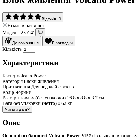
Відгуків: 0
Немає в наявності
Модель: 235545
До порівняння
В закладки
Кількість
Характеристики
Бренд
Volcano Power
Категорія
Блоки живлення
Призначення
Для педалей ефектів
Колір
Чорний
Розміри товару (без упаковки)
16.8 x 8.8 x 3.7 см
Вага без упаковки (нетто)
0.62 кг
Читати далі
Опис
Основні особливості Volcano Power VP 5:
Ізольовані виходи. З