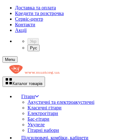
Доставка та оплата
Кредити та розстрочка
Сервіc-центр
Контакти
Акції
Укр
Рус
Menu
Каталог товарів
Гітари
Акустичні та електроакустичні
Класичні гітари
Електрогітари
Бас-гітари
Укулеле
Гітарні набори
Підсилювачі, комбіки, кабінети