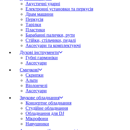
Акустичні ударні
Електронні установки та перкусія
Драм машини
Перкусія
Тарілки
Пластики
Барабанні палички, рути
Стійки, стільчики, педалі
Аксесуари та комплектуючі
Духові інструменти
Губні гармоніки
Аксесуари
Смичкові
Скрипки
Альти
Віолончелі
Аксесуари
Звукове обладнання
Концертне обладнання
Студійне обладнання
Обладнання для DJ
Мікрофони
Навушники