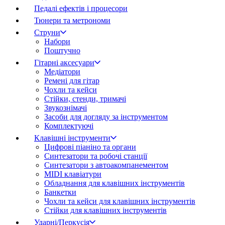
Педалі ефектів і процесори
Тюнери та метрономи
Струни
Набори
Поштучно
Гітарні аксесуари
Медіатори
Ремені для гітар
Чохли та кейси
Стійки, стенди, тримачі
Звукознімачі
Засоби для догляду за інструментом
Комплектуючі
Клавішні інструменти
Цифрові піаніно та органи
Синтезатори та робочі станції
Синтезатори з автоакомпанементом
MIDI клавіатури
Обладнання для клавішних інструментів
Банкетки
Чохли та кейси для клавішних інструментів
Стійки для клавішних інструментів
Ударні/Перкусія