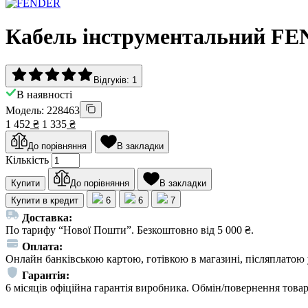
Кабель інструментальний 
Відгуків: 1
В наявності
Модель: 228463
1 452
₴
1 335
₴
До порівняння
В закладки
Кількість
Купити
До порівняння
В закладки
Купити в кредит
6
6
7
Доставка:
По тарифу “Нової Пошти”. Безкоштовно від 5 000 ₴.
Оплата:
Онлайн банківською картою, готівкою в магазині, післяплатою 
Гарантія:
6 місяців офіційна гарантія виробника. Обмін/повернення товар