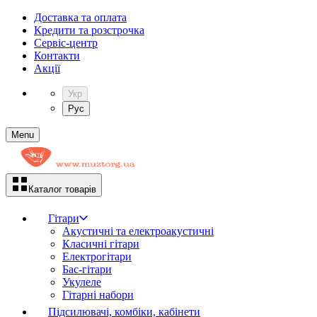
Доставка та оплата
Кредити та розстрочка
Сервіc-центр
Контакти
Акції
Укр
Рус
Menu
Каталог товарів
Гітари
Акустичні та електроакустичні
Класичні гітари
Електрогітари
Бас-гітари
Укулеле
Гітарні набори
Підсилювачі, комбіки, кабінети