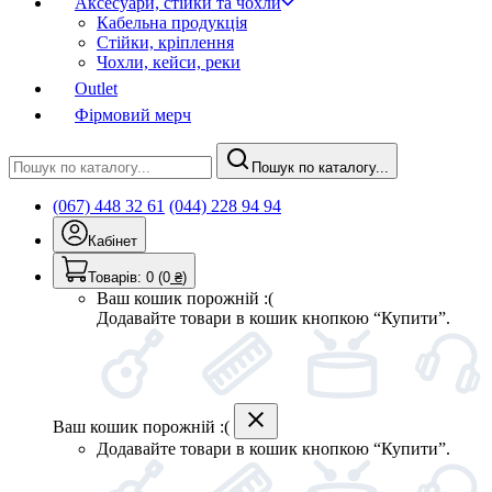
Аксесуари, стійки та чохли
Кабельна продукція
Стійки, кріплення
Чохли, кейси, реки
Outlet
Фірмовий мерч
Пошук по каталогу...
(067) 448 32 61
(044) 228 94 94
Кабінет
Товарів:
0
(0
₴
)
Ваш кошик порожній :(
Додавайте товари в кошик кнопкою “Купити”.
Ваш кошик порожній :(
Додавайте товари в кошик кнопкою “Купити”.