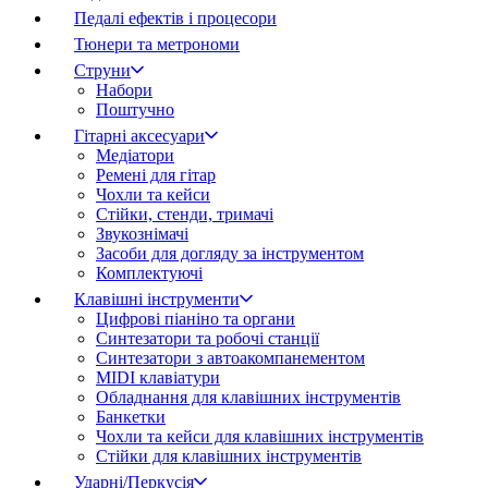
Педалі ефектів і процесори
Тюнери та метрономи
Струни
Набори
Поштучно
Гітарні аксесуари
Медіатори
Ремені для гітар
Чохли та кейси
Стійки, стенди, тримачі
Звукознімачі
Засоби для догляду за інструментом
Комплектуючі
Клавішні інструменти
Цифрові піаніно та органи
Синтезатори та робочі станції
Синтезатори з автоакомпанементом
MIDI клавіатури
Обладнання для клавішних інструментів
Банкетки
Чохли та кейси для клавішних інструментів
Стійки для клавішних інструментів
Ударні/Перкусія