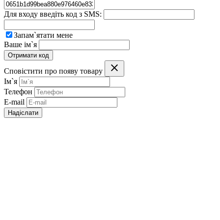
Для входу введіть код з SMS:
Запам`ятати мене
Ваше ім`я
Отримати код
Сповістити про появу товару
Ім`я
Телефон
E-mail
Надіслати