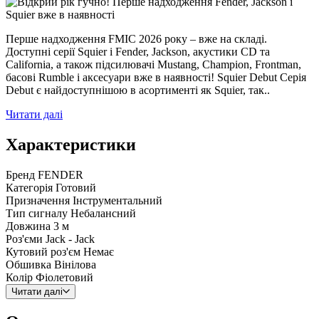
Перше надходження FMIC 2026 року – вже на складі.
Доступні серії Squier і Fender, Jackson, акустики CD та
California, а також підсилювачі Mustang, Champion, Frontman,
басові Rumble і аксесуари вже в наявності! Squier Debut Серія
Debut є найдоступнішою в асортименті як Squier, так..
Читати далі
Характеристики
Бренд
FENDER
Категорія
Готовий
Призначення
Інструментальний
Тип сигналу
Небалансний
Довжина
3 м
Роз'єми
Jack - Jack
Кутовий роз'єм
Немає
Обшивка
Вінілова
Колір
Фіолетовий
Читати далі