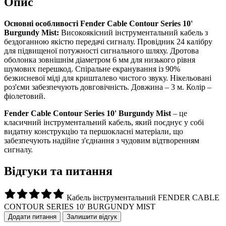
Опис
Основні особливості Fender Cable Contour Series 10'
Burgundy Mist:
Високоякісний інструментальний кабель з
бездоганною якістю передачі сигналу. Провідник 24 калібру
для підвищеної потужності сигнального шляху. Дротова
оболонка зовнішнім діаметром 6 мм для низького рівня
шумових перешкод. Спіральне екранування із 90%
безкисневої міді для кришталево чистого звуку. Нікельовані
роз'єми забезпечують довговічність. Довжина – 3 м. Колір –
фіолетовий.
Fender Cable Contour Series 10' Burgundy Mist
– це
класичний інструментальний кабель, який поєднує у собі
видатну конструкцію та першокласні матеріали, що
забезпечують надійне з'єднання з чудовим відтворенням
сигналу.
Відгуки та питання
Кабель інструментальний FENDER CABLE
CONTOUR SERIES 10' BURGUNDY MIST
Додати питання
Залишити відгук