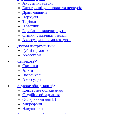
Акустичні ударні
Електронні установки та перкусія
Драм машини
Перкусія
Тарілки
Пластики
Барабанні палички, рути
Стійки, стільчики, педалі
Аксесуари та комплектуючі
Духові інструменти
Губні гармоніки
Аксесуари
Смичкові
Скрипки
Альти
Віолончелі
Аксесуари
Звукове обладнання
Концертне обладнання
Студійне обладнання
Обладнання для DJ
Мікрофони
Навушники